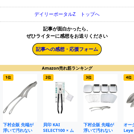
デイリーポータルZ トップへ
記事が面白かったら、
ぜひライターに感想をお送りください
記事への感想・応援フォーム
Amazon売れ筋ランキング
1位
2位
3位
4位
下村企販 先端が
貝印 KAI
下村企販 先端が
オー
浮いて汚れない
SELECT100 × ム
浮いて汚れない
Le