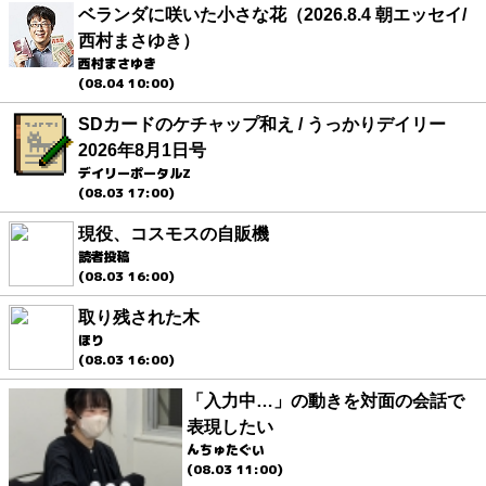
ベランダに咲いた小さな花（2026.8.4 朝エッセイ/
西村まさゆき）
西村まさゆき
(08.04 10:00)
SDカードのケチャップ和え / うっかりデイリー
2026年8月1日号
デイリーポータルZ
(08.03 17:00)
現役、コスモスの自販機
読者投稿
(08.03 16:00)
取り残された木
ほり
(08.03 16:00)
「入力中…」の動きを対面の会話で
表現したい
んちゅたぐい
(08.03 11:00)