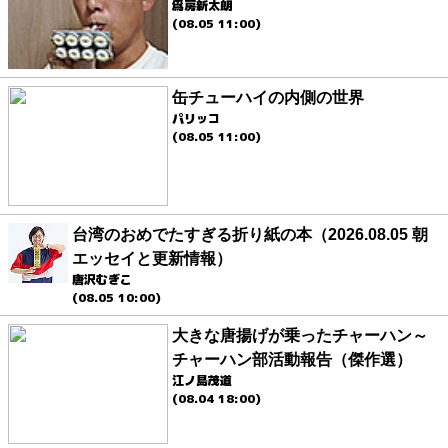
爲房新太朗
(08.05 11:00)
缶チューハイの内側の世界
パリッコ
(08.05 11:00)
台湾のおめでたすぎる折り紙の本（2026.08.05 朝
エッセイと更新情報）
唐沢むぎこ
(08.05 10:00)
大きな唐揚げが乗ったチャーハン～
チャーハン部活動報告（傑作選）
江ノ島茂道
(08.04 18:00)