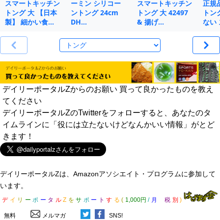
スマートキッチン
ーミン シリコー
スマートキッチン
正規
トング 大 【日本
ントング 24cm
トング 大 42497
トン
製】 細かい食…
DH…
& 揚げ…
ない 
デイリーポータルZからのお願い 買って良かったものを教え
てください
デイリーポータルZのTwitterをフォローすると、あなたのタ
イムラインに「役には立たないけどなんかいい情報」がとど
きます！
デイリーポータルZは、Amazonアソシエイト・プログラムに参加して
います。
デ
イ
リ
ー
ポ
ー
タ
ル
Z
を
サ
ポ
ー
ト
す
る
(
1,000円
/
月
税
別
)
無料
メルマガ
SNS!