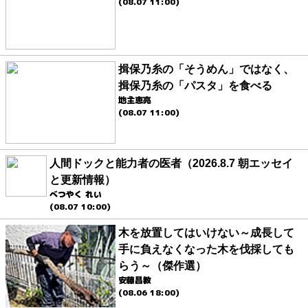
(08.07 11:00)
揖保乃糸の「そうめん」ではなく、
揖保乃糸の「パスタ」を食べる
地主恵亮
(08.07 11:00)
人間ドックと能力者の医者（2026.8.7 朝エッセイ
と更新情報）
べつやく れい
(08.07 10:00)
木を放置してはいけない～成長して
手に負えなくなった木を伐採しても
らう～（傑作選）
安藤昌教
(08.06 18:00)