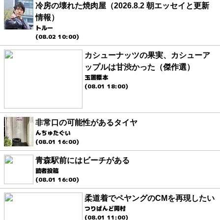
冷房の壊れた焼肉屋（2026.8.2 朝エッセイと更新
情報）
トルー
(08.02 10:00)
カシューナッツの果実、カシューア
ップルは甘渋かった（傑作選）
玉置標本
(08.01 18:00)
非常口の可能性があるタイヤ
んちゅたぐい
(08.01 16:00)
青森駅前にはビーチがある
読者投稿
(08.01 16:00)
柔道着でペヤングのCMを再現したい
つりばんど岡村
(08.01 11:00)