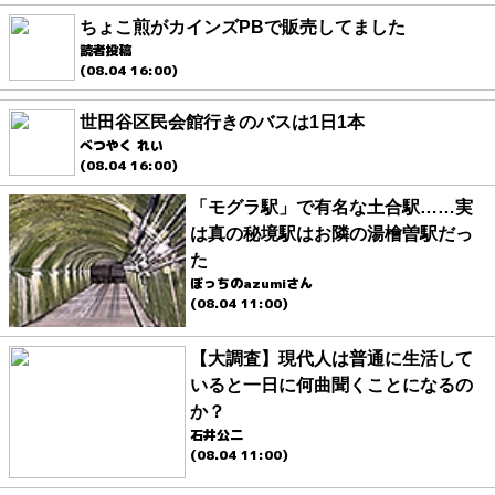
ちょこ煎がカインズPBで販売してました
読者投稿
(08.04 16:00)
世田谷区民会館行きのバスは1日1本
べつやく れい
(08.04 16:00)
「モグラ駅」で有名な土合駅……実
は真の秘境駅はお隣の湯檜曽駅だっ
た
ぼっちのazumiさん
(08.04 11:00)
【大調査】現代人は普通に生活して
いると一日に何曲聞くことになるの
か？
石井公二
(08.04 11:00)