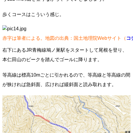
歩くコースはこういう感じ。
赤字は筆者による。地図の出典：国土地理院Webサイト（
コ
右下にあるJR青梅線鳩ノ巣駅をスタートして尾根を登り、
本仁田山のピークを踏んでゴールに降ります。
等高線は標高10mごとに引かれるので、等高線と等高線の間
が狭ければ急斜面、広ければ緩斜面と読み取れます。