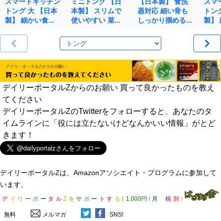
スマートキッチン
ミニトング 【日
【日本製】 食洗
スマ
トング 大 【日本
本製】 スリムで
器対応 細い骨も
トン
製】 細かい食…
使いやすい 菜…
しっかり掴める…
製】
デイリーポータルZからのお願い 買って良かったものを教え
てください
デイリーポータルZのTwitterをフォローすると、あなたのタ
イムラインに「役には立たないけどなんかいい情報」がとど
きます！
デイリーポータルZは、Amazonアソシエイト・プログラムに参加して
います。
デ
イ
リ
ー
ポ
ー
タ
ル
Z
を
サ
ポ
ー
ト
す
る
(
1,000円
/
月
税
別
)
無料
メルマガ
SNS!