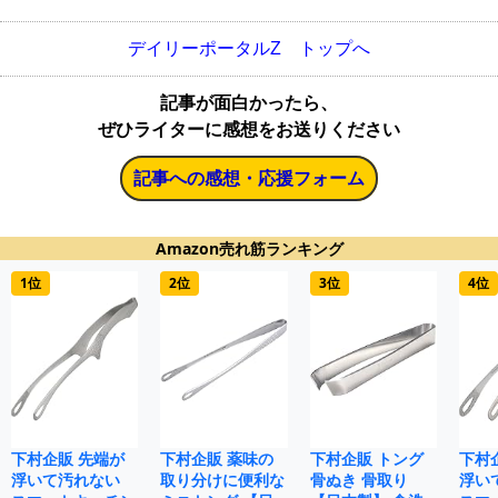
デイリーポータルZ トップへ
記事が面白かったら、
ぜひライターに感想をお送りください
記事への感想・応援フォーム
Amazon売れ筋ランキング
1位
2位
3位
4位
下村企販 先端が
下村企販 薬味の
下村企販 トング
下村
浮いて汚れない
取り分けに便利な
骨ぬき 骨取り
浮い