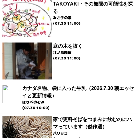
TAKOYAKI・その無限の可能性を探
る
みさ子の娘
(07.30 11:00)
庭の木を抜く
江ノ島茂道
(07.30 11:00)
カナダ名物、袋に入った牛乳（2026.7.30 朝エッセ
イと更新情報）
ほりべのぞみ
(07.30 10:00)
家で更科そばをつまみに飲むのにハ
マっています（傑作選）
パリッコ