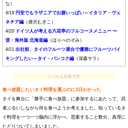
な）
4/19
円安でもラザニアでお腹いっぱい～イタリア・ヴェ
ネチア編
（唐沢むぎこ）
4/20
ドイツ人が考える六花亭のフルコースメニュー 〜
逆・海外版 北海道編
（ほりべのぞみ）
4/21
出社前、タイのフルーツ屋台で優雅にフルーツバイ
キングしたい～タイ・バンコク編
（深森サラ）
いったん広告です
食べ放題したいタイ料理を選ぶのに3日かかった
タイを舞台に「勝手に食べ放題」に参加するにあたって、武
者ぶるいしながら何を食べようか考えました。知っているタ
イ料理を一つ一つ脳内に浮かべ、思案すること数分。真理に
たどりついてしまいました。