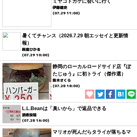
ミヤコトカゲに会いに行く
伊藤健史
(07.29 11:00)
暑くてチャンス（2026.7.29 朝エッセイと更新情
報）
與座ひかる
(07.29 10:00)
静岡のローカルロードサイド店『ぽ
たじゅう』に初トライ（傑作選）
鈴木さくら
(07.28 18:00)
L.L.Beanは「臭いから」で返品できる
読者投稿
(07.28 16:00)
マリオが死んだらタライが落ちるマ