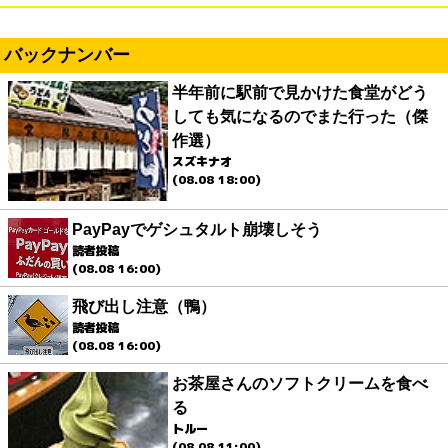
バックナンバー
半年前に駅前で見かけた食堂がどう
しても気になるのでまた行った（傑
作選）
スズキナオ
(08.08 18:00)
PayPayでゲシュタルト崩壊しそう
読者投稿
(08.08 16:00)
飛び出し注意（鴨）
読者投稿
(08.08 16:00)
お茶屋さんのソフトクリームを食べ
る
トルー
(08.08 11:00)