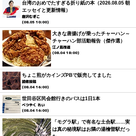
台湾のおめでたすぎる折り紙の本（2026.08.05 朝
エッセイと更新情報）
唐沢むぎこ
(08.05 10:00)
大きな唐揚げが乗ったチャーハン～
チャーハン部活動報告（傑作選）
江ノ島茂道
(08.04 18:00)
ちょこ煎がカインズPBで販売してました
読者投稿
(08.04 16:00)
世田谷区民会館行きのバスは1日1本
べつやく れい
(08.04 16:00)
「モグラ駅」で有名な土合駅……実
は真の秘境駅はお隣の湯檜曽駅だっ