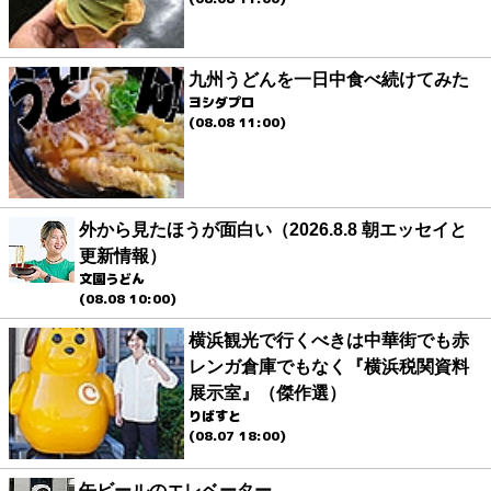
九州うどんを一日中食べ続けてみた
ヨシダプロ
(08.08 11:00)
外から見たほうが面白い（2026.8.8 朝エッセイと
更新情報）
文園うどん
(08.08 10:00)
横浜観光で行くべきは中華街でも赤
レンガ倉庫でもなく『横浜税関資料
展示室』（傑作選）
りばすと
(08.07 18:00)
缶ビールのエレベーター