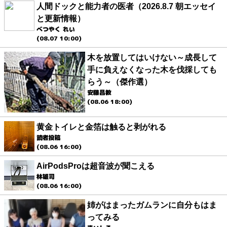
人間ドックと能力者の医者（2026.8.7 朝エッセイ
と更新情報）
べつやく れい
(08.07 10:00)
木を放置してはいけない～成長して
手に負えなくなった木を伐採しても
らう～（傑作選）
安藤昌教
(08.06 18:00)
黄金トイレと金箔は触ると剥がれる
読者投稿
(08.06 16:00)
AirPodsProは超音波が聞こえる
林雄司
(08.06 16:00)
姉がはまったガムランに自分もはま
ってみる