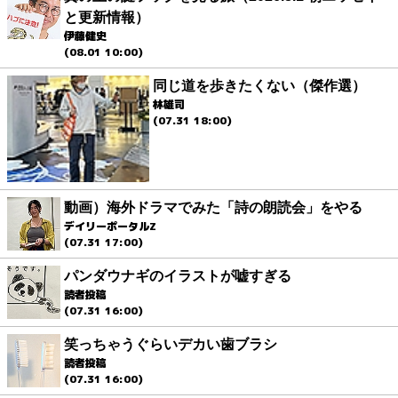
と更新情報）
伊藤健史
(08.01 10:00)
同じ道を歩きたくない（傑作選）
林雄司
(07.31 18:00)
動画）海外ドラマでみた「詩の朗読会」をやる
デイリーポータルZ
(07.31 17:00)
パンダウナギのイラストが嘘すぎる
読者投稿
(07.31 16:00)
笑っちゃうぐらいデカい歯ブラシ
読者投稿
(07.31 16:00)