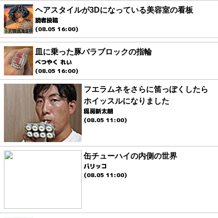
ヘアスタイルが3Dになっている美容室の看板
読者投稿
(08.05 16:00)
皿に乗った豚バラブロックの指輪
べつやく れい
(08.05 16:00)
フエラムネをさらに笛っぽくしたら
ホイッスルになりました
爲房新太朗
(08.05 11:00)
缶チューハイの内側の世界
パリッコ
(08.05 11:00)