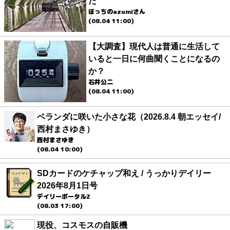
た
ぼっちのazumiさん
(08.04 11:00)
【大調査】現代人は普通に生活して
いると一日に何曲聞くことになるの
か？
石井公二
(08.04 11:00)
ベランダに咲いた小さな花（2026.8.4 朝エッセイ/
西村まさゆき）
西村まさゆき
(08.04 10:00)
SDカードのケチャップ和え / うっかりデイリー
2026年8月1日号
デイリーポータルZ
(08.03 17:00)
現役、コスモスの自販機