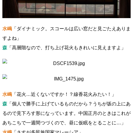
水嶋
「ダイナミック。スコールは広い窓だと見ごたえありま
すよね」
森
「高層階なので、打ち上げ花火もきれいに見えますよ」
水嶋
「花火…近くないですか！？線香花火みたい！」
森
「個人で勝手に上げているものだから？うちが坂の上にあ
るので見下ろす形になっています。中国正月のときはこれが
あちこちで一週間つづくので、昼に仮眠をとることに…」
水嶋
「さすが多民族国家マレーシア」