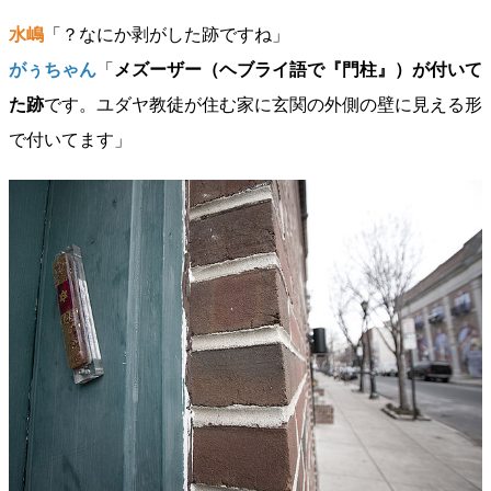
水嶋
「？なにか剥がした跡ですね」
がぅちゃん
「
メズーザー（ヘブライ語で『門柱』）が付いて
た跡
です。ユダヤ教徒が住む家に玄関の外側の壁に見える形
で付いてます」