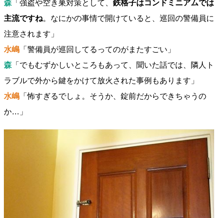
森
「強盗や空き巣対策として、
鉄格子はコンドミニアムでは
主流ですね
。なにかの事情で開けていると、巡回の警備員に
注意されます」
水嶋
「警備員が巡回してるってのがまたすごい」
森
「でもむずかしいところもあって、聞いた話では、隣人ト
ラブルで外から鍵をかけて放火された事例もあります」
水嶋
「怖すぎるでしょ。そうか、錠前だからできちゃうの
か…」