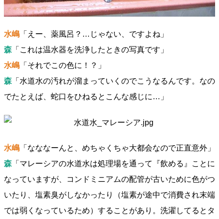
水嶋
「えー、薬風呂？…じゃない、ですよね」
森
「これは温水器を洗浄したときの写真です」
水嶋
「それでこの色に！？」
森
「水道水の汚れが溜まっていくのでこうなるんです。なの
でたとえば、蛇口をひねるとこんな感じに…」
水嶋
「なななーんと、めちゃくちゃ大都会なので正直意外」
森
「マレーシアの水道水は処理場を通って『飲める』ことに
なっていますが、コンドミニアムの配管が古いために色がつ
いたり、塩素臭がしなかったり（塩素が途中で消費され末端
では弱くなっているため）することがあり。洗濯してるとタ