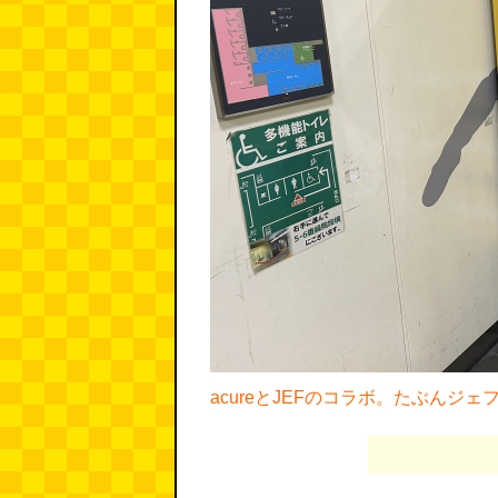
acureとJEFのコラボ。たぶんジ