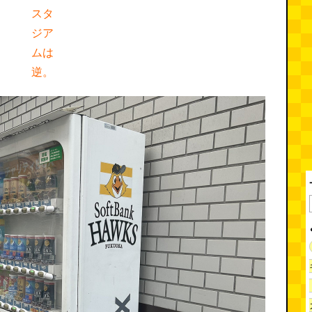
スタ
ジア
ムは
逆。