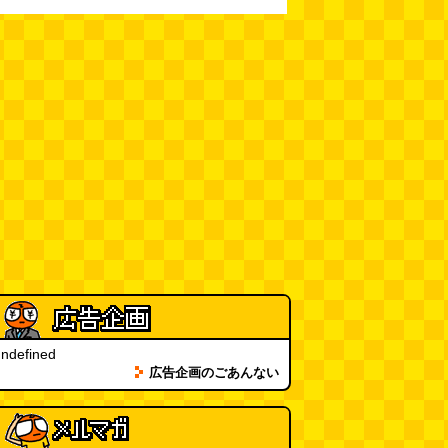
まってみる
(まいしろ)
(08.06
11:00)
60年以上メトロノームを作り続
けている会社
(井上マサキ)
(08.06
11:00)
全然関係ないんですが（2026.8.6
朝エッセイと更新情報）
(佐伯)
(08.06 10:00)
土浦の高架道路「土浦ニューウェ
イ」を見に行く（傑作選）
(西村
まさゆき)
(08.05 18:00)
ヘアスタイルが3Dになっている
美容室の看板
(読者投稿)
(08.05
16:00)
ndefined
皿に乗った豚バラブロックの指輪
広告企画のごあんない
(べつやく れい)
(08.05 16:00)