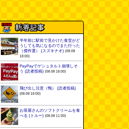
半年前に駅前で見かけた食堂がど
うしても気になるのでまた行った
（傑作選）
(スズキナオ)
(08.08
18:00)
PayPayでゲシュタルト崩壊しそ
う
(読者投稿)
(08.08 16:00)
飛び出し注意（鴨）
(読者投稿)
(08.08 16:00)
お茶屋さんのソフトクリームを食
べる
(トルー)
(08.08 11:00)