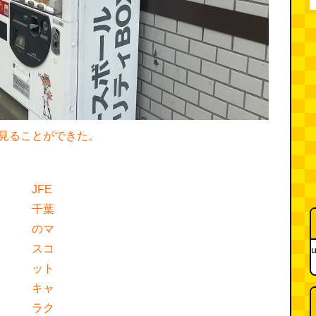
見ることができた。
JFE
千葉
のマ
スコ
u
ット
キャ
ラク