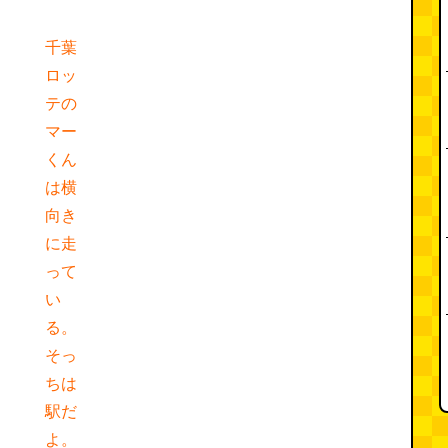
千葉
ロッ
テの
マー
くん
は横
向き
に走
って
い
る。
そっ
ちは
駅だ
よ。