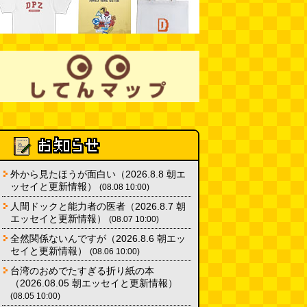
「モグラ駅」で有名な土合駅……
実は真の秘境駅はお隣の湯檜曽駅
だった
(ぼっちのazumiさん)
(08.04 11:00)
【大調査】現代人は普通に生活し
ていると一日に何曲聞くことにな
るのか？
(石井公二)
(08.04 11:00)
ベランダに咲いた小さな花
（2026.8.4 朝エッセイ/西村まさ
ゆき）
(西村まさゆき)
(08.04
10:00)
外から見たほうが面白い（2026.8.8 朝エ
ッセイと更新情報）
(08.08 10:00)
人間ドックと能力者の医者（2026.8.7 朝
エッセイと更新情報）
(08.07 10:00)
全然関係ないんですが（2026.8.6 朝エッ
セイと更新情報）
(08.06 10:00)
台湾のおめでたすぎる折り紙の本
（2026.08.05 朝エッセイと更新情報）
(08.05 10:00)