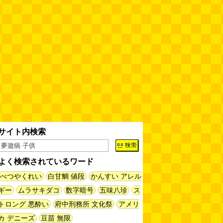
揖保乃糸の「そうめん」ではな
く、揖保乃糸の「パスタ」を食べ
る
(地主恵亮)
(08.07 11:00)
人間ドックと能力者の医者
（2026.8.7 朝エッセイと更新情
報）
(べつやく れい)
(08.07 10:00)
木を放置してはいけない～成長し
て手に負えなくなった木を伐採し
てもらう～（傑作選）
(安藤昌教)
(08.06 18:00)
サイト内検索
黄金トイレと金箔は触ると剥がれ
る
(読者投稿)
(08.06 16:00)
よく検索されているワード
べつやくれい
白甘鯛 値段
かんすい アレル
AirPodsProは超音波が聞こえる
(林雄司)
(08.06 16:00)
ギー
ムラサキダコ
数字暗号
五味八珍
ス
トロング 悪酔い
府中刑務所 文化祭
アメリ
姉がはまったガムランに自分もは
カ デニーズ
豆苗 無限