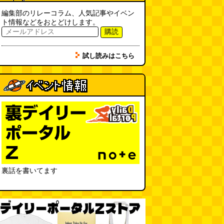
フエラムネをさらに笛っぽくした
らホイッスルになりました
(爲房
編集部のリレーコラム、人気記事やイベン
新太朗)
(08.05 11:00)
ト情報などをおとどけします。
購読
缶チューハイの内側の世界
(パリ
ッコ)
(08.05 11:00)
試し読みはこちら
台湾のおめでたすぎる折り紙の本
（2026.08.05 朝エッセイと更新
情報）
(唐沢むぎこ)
(08.05 10:00)
大きな唐揚げが乗ったチャーハン
～チャーハン部活動報告（傑作
選）
(江ノ島茂道)
(08.04 18:00)
ちょこ煎がカインズPBで販売し
てました
(読者投稿)
(08.04 16:00)
裏話を書いてます
世田谷区民会館行きのバスは1日
1本
(べつやく れい)
(08.04 16:00)