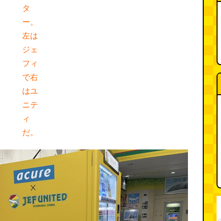
タ
ー。
左は
ジェ
フィ
で右
はユ
ニテ
ィ
だ。