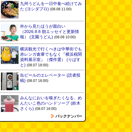
九州うどんを一日中食べ続けてみ
た
(ヨシダプロ)
(08.08 11:00)
外から見たほうが面白い
（2026.8.8 朝エッセイと更新情
報）
(文園うどん)
(08.08 10:00)
横浜観光で行くべきは中華街でも
赤レンガ倉庫でもなく『横浜税関
資料展示室』（傑作選）
(りばす
と)
(08.07 18:00)
缶ビールのエレベーター
(読者投
稿)
(08.07 16:00)
みんなにおいを嗅ぎたくなる、め
んたいこ色のハンドソープ
(鈴木
さくら)
(08.07 16:00)
バックナンバー
平成のデニムペンケースを自作す
る
(とりもちうずら)
(08.07 11:00)