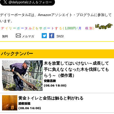
デイリーポータルZは、Amazonアソシエイト・プログラムに参加して
います。
デ
イ
リ
ー
ポ
ー
タ
ル
Z
を
サ
ポ
ー
ト
す
る
(
1,000円
/
月
税
別
)
無料
メルマガ
SNS!
バックナンバー
木を放置してはいけない～成長して
手に負えなくなった木を伐採しても
らう～（傑作選）
安藤昌教
(08.06 18:00)
黄金トイレと金箔は触ると剥がれる
読者投稿
(08.06 16:00)