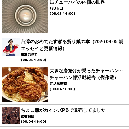
缶チューハイの内側の世界
パリッコ
(08.05 11:00)
台湾のおめでたすぎる折り紙の本（2026.08.05 朝
エッセイと更新情報）
唐沢むぎこ
(08.05 10:00)
大きな唐揚げが乗ったチャーハン～
チャーハン部活動報告（傑作選）
江ノ島茂道
(08.04 18:00)
ちょこ煎がカインズPBで販売してました
読者投稿
(08.04 16:00)