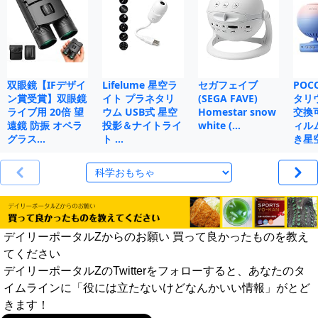
双眼鏡【IFデザイ
Lifelume 星空ラ
セガフェイブ
POC
ン賞受賞】双眼鏡
イト プラネタリ
(SEGA FAVE)
タリ
ライブ用 20倍 望
ウム USB式 星空
Homestar snow
交換
遠鏡 防振 オペラ
投影＆ナイトライ
white (…
ィル
グラス…
ト …
き星
デイリーポータルZからのお願い 買って良かったものを教え
てください
デイリーポータルZのTwitterをフォローすると、あなたのタ
イムラインに「役には立たないけどなんかいい情報」がとど
きます！