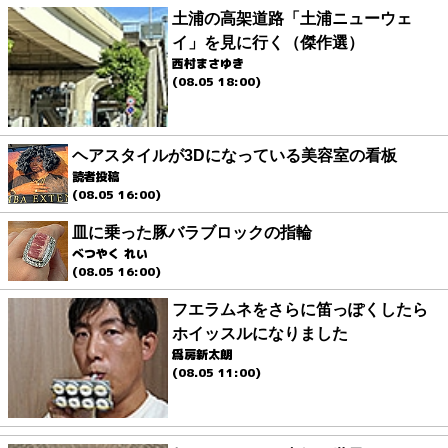
土浦の高架道路「土浦ニューウェ
イ」を見に行く（傑作選）
西村まさゆき
(08.05 18:00)
ヘアスタイルが3Dになっている美容室の看板
読者投稿
(08.05 16:00)
皿に乗った豚バラブロックの指輪
べつやく れい
(08.05 16:00)
フエラムネをさらに笛っぽくしたら
ホイッスルになりました
爲房新太朗
(08.05 11:00)