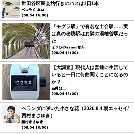
世田谷区民会館行きのバスは1日1本
べつやく れい
(08.04 16:00)
「モグラ駅」で有名な土合駅……実
は真の秘境駅はお隣の湯檜曽駅だっ
た
ぼっちのazumiさん
(08.04 11:00)
【大調査】現代人は普通に生活して
いると一日に何曲聞くことになるの
か？
石井公二
(08.04 11:00)
ベランダに咲いた小さな花（2026.8.4 朝エッセイ/
西村まさゆき）
西村まさゆき
(08.04 10:00)