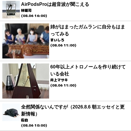
AirPodsProは超音波が聞こえる
林雄司
(08.06 16:00)
姉がはまったガムランに自分もはま
ってみる
まいしろ
(08.06 11:00)
60年以上メトロノームを作り続けて
いる会社
井上マサキ
(08.06 11:00)
全然関係ないんですが（2026.8.6 朝エッセイと更
新情報）
佐伯
(08.06 10:00)