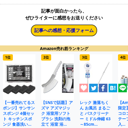
記事が面白かったら、
ぜひライターに感想をお送りください
記事への感想・応援フォーム
Amazon売れ筋ランキング
1位
2位
3位
4位
【一番売れてるス
【SNSで話題】ア
レック 激落ちく
【Ama
ポンジ】サンサン
ズマ アズマジッ
ん お風呂 まるご
限定
スポンジ 4個セッ
ク 浴室用ソフト
と バスクリーナ
コロ
ト キッチンスポ
ブラシ 洗剤の泡
ー ミドル伸縮 63
テープ
ンジ 食器洗い…
立て 浴室 浴…
～85cm…
入…