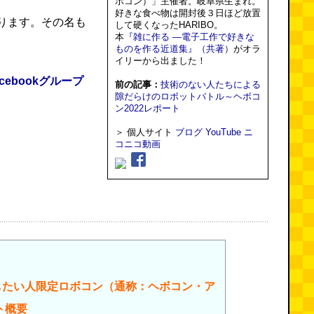
ボコン）」主催者。岐阜県生まれ。
好きな食べ物は開封後３日ほど放置
ります。その名も
して硬くなったHARIBO。
本
『雑に作る ―電子工作で好きな
ものを作る近道集』（共著）
がオラ
イリーから出ました！
ebookグループ
前の記事：
技術のない人たちによる
隙だらけのロボットバトル～ヘボコ
ン2022レポート
＞ 個人サイト
ブログ
YouTube
ニ
コニコ動画
したい人限定ロボコン（通称：ヘボコン・ア
ト概要