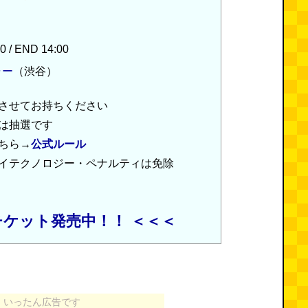
0 / END 14:00
ャー
（渋谷）
させてお持ちください
は抽選です
ちら→
公式ルール
イテクノロジー・ペナルティは免除
チケット発売中！！ ＜＜＜
いったん広告です