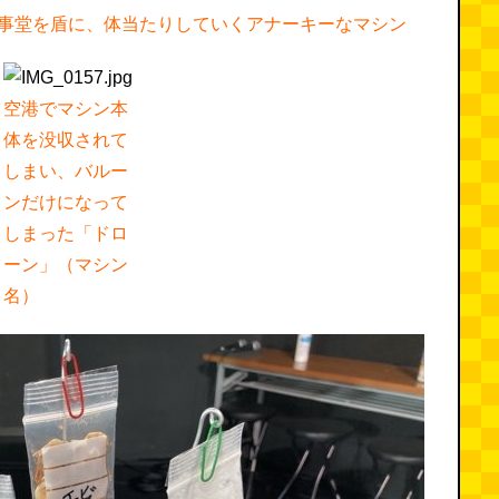
事堂を盾に、体当たりしていくアナーキーなマシン
空港でマシン本
体を没収されて
しまい、バルー
ンだけになって
しまった「ドロ
ーン」（マシン
名）