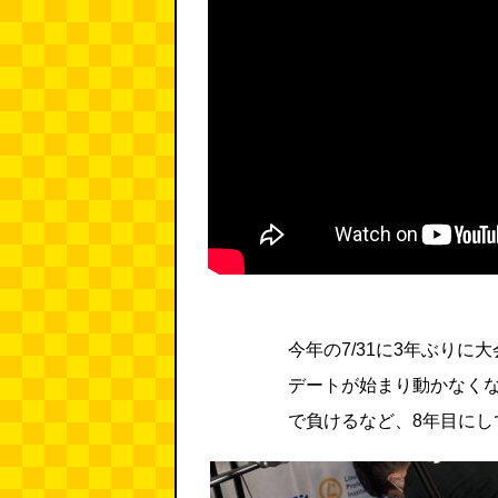
今年の7/31に3年ぶり
デートが始まり動かなく
で負けるなど、8年目にし