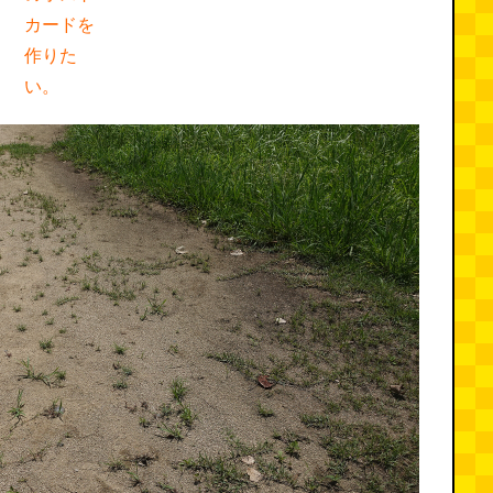
カードを
作りた
い。