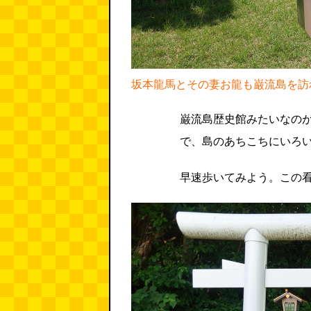
坂本龍馬とその妻お龍も巌流島を訪
巌流島歴史館みたいなの
で、島のあちこちにいろ
早速歩いてみよう。この