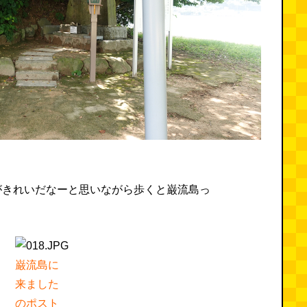
がきれいだなーと思いながら歩くと巌流島っ
巌流島に
来ました
のポスト