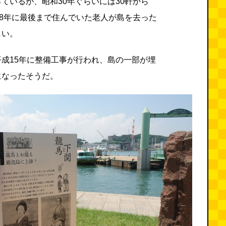
ているが、昭和30年ぐらいには30軒から
48年に最後まで住んでいた老人が島を去った
しい。
成15年に整備工事が行われ、島の一部が埋
になったそうだ。