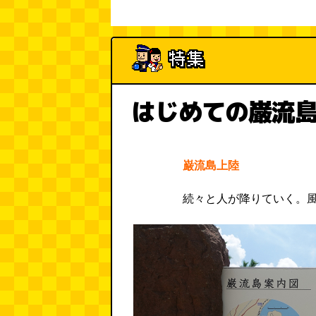
はじめての巌流
巌流島上陸
続々と人が降りていく。