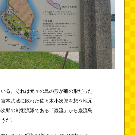
ている。それは元々の島の形が船の形だった
、宮本武蔵に敗れた佐々木小次郎を想う地元
小次郎の剣術流派である「巌流」から巌流島
そうだ。