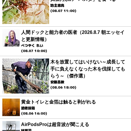
地主恵亮
(08.07 11:00)
人間ドックと能力者の医者（2026.8.7 朝エッセイ
と更新情報）
べつやく れい
(08.07 10:00)
木を放置してはいけない～成長して
手に負えなくなった木を伐採しても
らう～（傑作選）
安藤昌教
(08.06 18:00)
黄金トイレと金箔は触ると剥がれる
読者投稿
(08.06 16:00)
AirPodsProは超音波が聞こえる
林雄司