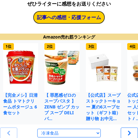
ぜひライターに感想をお送りください
記事への感想・応援フォーム
Amazon売れ筋ランキング
1位
2位
3位
4位
【完全メシ】日清
【 罪悪感ゼロの
【公式店】スープ
公式
食品 トマトクリ
スープパスタ 】
ストックトーキョ
トッ
ームポタージュ 6
ZENB ゼンブ カッ
ー 夏の6スープセ
ー 人
食セット
プ スープ DELI
ット（ギフト箱）
セット
パ…
贈り物 お中元…
ト / 