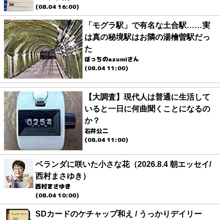
(08.04 16:00)
「モグラ駅」で有名な土合駅……実
は真の秘境駅はお隣の湯檜曽駅だっ
た
ぼっちのazumiさん
(08.04 11:00)
【大調査】現代人は普通に生活して
いると一日に何曲聞くことになるの
か？
石井公二
(08.04 11:00)
ベランダに咲いた小さな花（2026.8.4 朝エッセイ/
西村まさゆき）
西村まさゆき
(08.04 10:00)
SDカードのケチャップ和え / うっかりデイリー