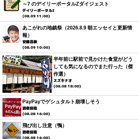
～7 のデイリーポータルZダイジェスト
デイリーポータルZ
(08.09 11:00)
あこがれの地鎮祭（2026.8.9 朝エッセイと更新情
報）
安藤昌教
(08.09 10:00)
半年前に駅前で見かけた食堂がどう
しても気になるのでまた行った（傑
作選）
スズキナオ
(08.08 18:00)
PayPayでゲシュタルト崩壊しそう
読者投稿
(08.08 16:00)
飛び出し注意（鴨）
読者投稿
(08.08 16:00)