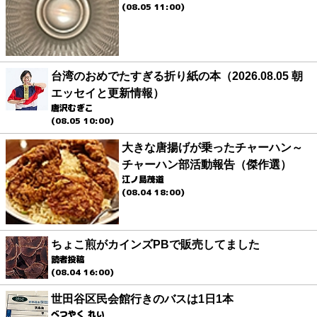
(08.05 11:00)
台湾のおめでたすぎる折り紙の本（2026.08.05 朝
エッセイと更新情報）
唐沢むぎこ
(08.05 10:00)
大きな唐揚げが乗ったチャーハン～
チャーハン部活動報告（傑作選）
江ノ島茂道
(08.04 18:00)
ちょこ煎がカインズPBで販売してました
読者投稿
(08.04 16:00)
世田谷区民会館行きのバスは1日1本
べつやく れい