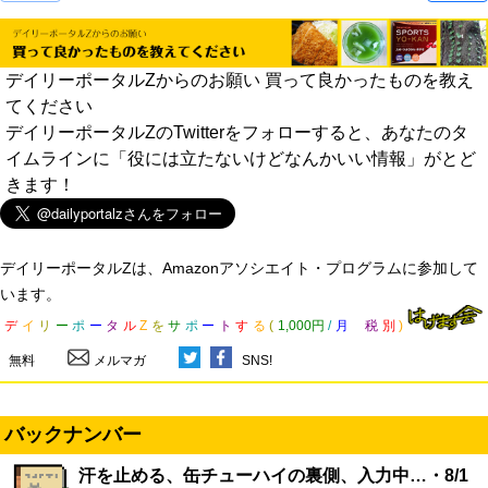
デイリーポータルZからのお願い 買って良かったものを教え
てください
デイリーポータルZのTwitterをフォローすると、あなたのタ
イムラインに「役には立たないけどなんかいい情報」がとど
きます！
デイリーポータルZは、Amazonアソシエイト・プログラムに参加して
います。
デ
イ
リ
ー
ポ
ー
タ
ル
Z
を
サ
ポ
ー
ト
す
る
(
1,000円
/
月
税
別
)
無料
メルマガ
SNS!
バックナンバー
汗を止める、缶チューハイの裏側、入力中…・8/1