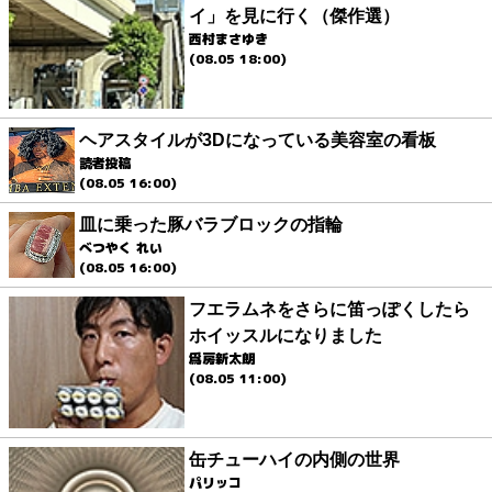
イ」を見に行く（傑作選）
西村まさゆき
(08.05 18:00)
ヘアスタイルが3Dになっている美容室の看板
読者投稿
(08.05 16:00)
皿に乗った豚バラブロックの指輪
べつやく れい
(08.05 16:00)
フエラムネをさらに笛っぽくしたら
ホイッスルになりました
爲房新太朗
(08.05 11:00)
缶チューハイの内側の世界
パリッコ