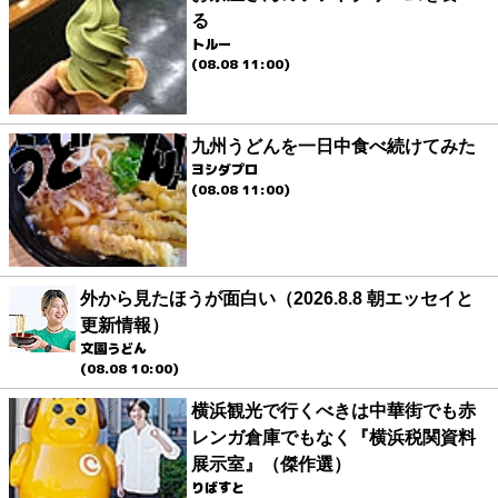
る
トルー
(08.08 11:00)
九州うどんを一日中食べ続けてみた
ヨシダプロ
(08.08 11:00)
外から見たほうが面白い（2026.8.8 朝エッセイと
更新情報）
文園うどん
(08.08 10:00)
横浜観光で行くべきは中華街でも赤
レンガ倉庫でもなく『横浜税関資料
展示室』（傑作選）
りばすと