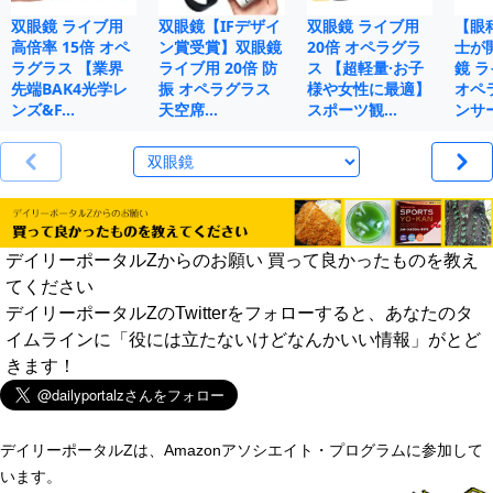
双眼鏡 ライブ用
双眼鏡【IFデザイ
双眼鏡 ライブ用
【眼
高倍率 15倍 オペ
ン賞受賞】双眼鏡
20倍 オペラグラ
士が
ラグラス 【業界
ライブ用 20倍 防
ス 【超軽量·お子
鏡 ラ
先端BAK4光学レ
振 オペラグラス
様や女性に最適】
オペ
ンズ&F…
天空席…
スポーツ観…
ンサ
デイリーポータルZからのお願い 買って良かったものを教え
てください
デイリーポータルZのTwitterをフォローすると、あなたのタ
イムラインに「役には立たないけどなんかいい情報」がとど
きます！
デイリーポータルZは、Amazonアソシエイト・プログラムに参加して
います。