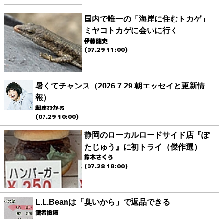
国内で唯一の「海岸に住むトカゲ」
ミヤコトカゲに会いに行く
伊藤健史
(07.29 11:00)
暑くてチャンス（2026.7.29 朝エッセイと更新情
報）
與座ひかる
(07.29 10:00)
静岡のローカルロードサイド店『ぽ
たじゅう』に初トライ（傑作選）
鈴木さくら
(07.28 18:00)
L.L.Beanは「臭いから」で返品できる
読者投稿