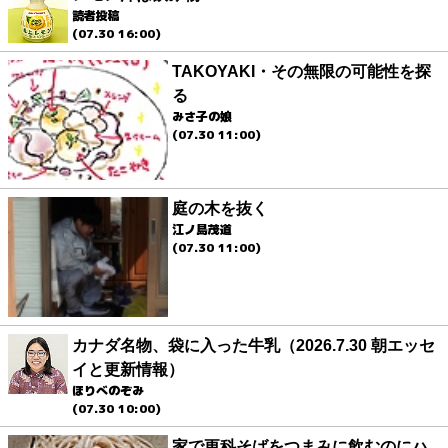
読者投稿
(07.30 16:00)
TAKOYAKI・その無限の可能性を探
る
みさ子の娘
(07.30 11:00)
庭の木を抜く
江ノ島茂道
(07.30 11:00)
カナダ名物、袋に入った牛乳（2026.7.30 朝エッセ
イと更新情報）
ほりべのぞみ
(07.30 10:00)
家で更科そばをつまみに飲むのにハ