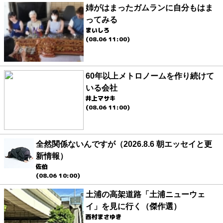
姉がはまったガムランに自分もはま
ってみる
まいしろ
(08.06 11:00)
60年以上メトロノームを作り続けて
いる会社
井上マサキ
(08.06 11:00)
全然関係ないんですが（2026.8.6 朝エッセイと更
新情報）
佐伯
(08.06 10:00)
土浦の高架道路「土浦ニューウェ
イ」を見に行く（傑作選）
西村まさゆき