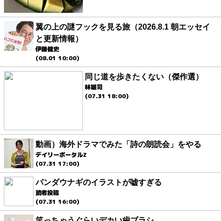
翼の上の謎フックを見る旅（2026.8.1 朝エッセイ
と更新情報）
伊藤健史
(08.01 10:00)
同じ道を歩きたくない（傑作選）
林雄司
(07.31 18:00)
動画）海外ドラマでみた「詩の朗読会」をやる
デイリーポータルZ
(07.31 17:00)
パンダウナギのイラストが嘘すぎる
読者投稿
(07.31 16:00)
笑っちゃうぐらいデカい歯ブラシ