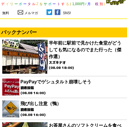
デ
イ
リ
ー
ポ
ー
タ
ル
Z
を
サ
ポ
ー
ト
す
る
(
1,000円
/
月
税
別
)
無料
メルマガ
SNS!
バックナンバー
半年前に駅前で見かけた食堂がどう
しても気になるのでまた行った（傑
作選）
スズキナオ
(08.08 18:00)
PayPayでゲシュタルト崩壊しそう
読者投稿
(08.08 16:00)
飛び出し注意（鴨）
読者投稿
(08.08 16:00)
お茶屋さんのソフトクリームを食べ