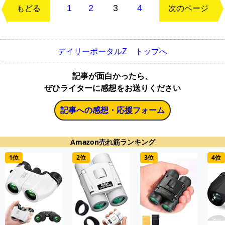
1
2
3
4
もどる
次のページ
デイリーポータルZ トップへ
記事が面白かったら、
ぜひライターに感想をお送りください
記事への感想・応援フォーム
Amazon売れ筋ランキング
1位
2位
3位
4位