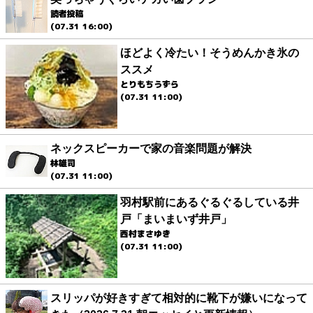
読者投稿
(07.31 16:00)
ほどよく冷たい！そうめんかき氷の
ススメ
とりもちうずら
(07.31 11:00)
ネックスピーカーで家の音楽問題が解決
林雄司
(07.31 11:00)
羽村駅前にあるぐるぐるしている井
戸「まいまいず井戸」
西村まさゆき
(07.31 11:00)
スリッパが好きすぎて相対的に靴下が嫌いになって