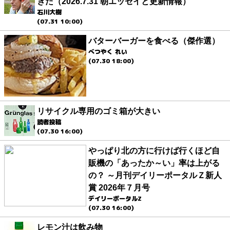
きた（2026.7.31 朝エッセイと更新情報）
石川大樹
(07.31 10:00)
バターバーガーを食べる（傑作選）
べつやく れい
(07.30 18:00)
リサイクル専用のゴミ箱が大きい
読者投稿
(07.30 16:00)
やっぱり北の方に行けば行くほど自
販機の「あったか～い」率は上がる
の？ ～月刊デイリーポータルＺ新人
賞 2026年７月号
デイリーポータルZ
(07.30 16:00)
レモン汁は飲み物