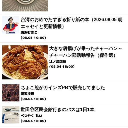
台湾のおめでたすぎる折り紙の本（2026.08.05 朝
エッセイと更新情報）
唐沢むぎこ
(08.05 10:00)
大きな唐揚げが乗ったチャーハン～
チャーハン部活動報告（傑作選）
江ノ島茂道
(08.04 18:00)
ちょこ煎がカインズPBで販売してました
読者投稿
(08.04 16:00)
世田谷区民会館行きのバスは1日1本
べつやく れい
(08.04 16:00)