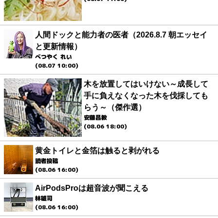
人間ドックと能力者の医者（2026.8.7 朝エッセイ
と更新情報）
べつやく れい
(08.07 10:00)
木を放置してはいけない～成長して
手に負えなくなった木を伐採しても
らう～（傑作選）
安藤昌教
(08.06 18:00)
黄金トイレと金箔は触ると剥がれる
読者投稿
(08.06 16:00)
AirPodsProは超音波が聞こえる
林雄司
(08.06 16:00)