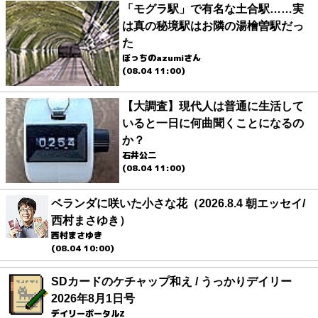
「モグラ駅」で有名な土合駅……実
は真の秘境駅はお隣の湯檜曽駅だっ
た
ぼっちのazumiさん
(08.04 11:00)
【大調査】現代人は普通に生活して
いると一日に何曲聞くことになるの
か？
石井公二
(08.04 11:00)
ベランダに咲いた小さな花（2026.8.4 朝エッセイ/
西村まさゆき）
西村まさゆき
(08.04 10:00)
SDカードのケチャップ和え / うっかりデイリー
2026年8月1日号
デイリーポータルZ