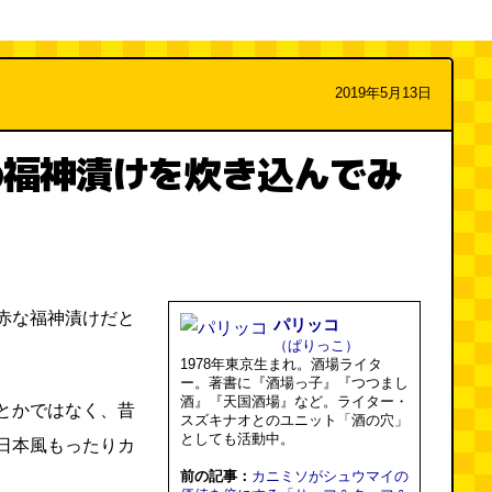
2019年5月13日
め福神漬けを炊き込んでみ
赤な福神漬けだと
パリッコ
（ぱりっこ）
1978年東京生まれ。酒場ライタ
ー。著書に『酒場っ子』『つつまし
酒』『天国酒場』など。ライター・
とかではなく、昔
スズキナオとのユニット「酒の穴」
としても活動中。
日本風もったりカ
前の記事：
カニミソがシュウマイの