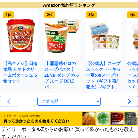
Amazon売れ筋ランキング
1位
2位
3位
4位
【完全メシ】日清
【 罪悪感ゼロの
【公式店】スープ
公式
食品 トマトクリ
スープパスタ 】
ストックトーキョ
トッ
ームポタージュ 6
ZENB ゼンブ カッ
ー夏の8スープセ
ー 人
食セット
プ スープ DELI
ット（ギフト箱/
セット
パ…
花火） /ギフト…
ト / 
デイリーポータルZからのお願い 買って良かったものを教え
てください