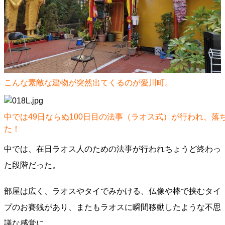
こんな素敵な建物が突然出てくるのが愛川町。
中では49日ならぬ100日目の法事（ラオス式）が行われ、落
た！
中では、在日ラオス人のための法事が行われちょうど終わっ
た段階だった。
部屋は広く、ラオスやタイでみかける、仏像や棒で挟むタイ
プのお賽銭があり、またもラオスに瞬間移動したような不思
議な感覚に。