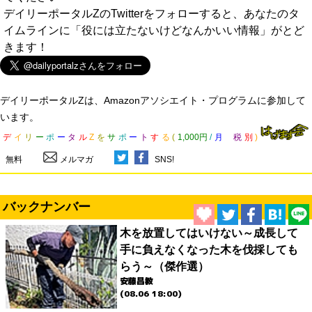
デイリーポータルZのTwitterをフォローすると、あなたのタ
イムラインに「役には立たないけどなんかいい情報」がとど
きます！
デイリーポータルZは、Amazonアソシエイト・プログラムに参加して
います。
デ
イ
リ
ー
ポ
ー
タ
ル
Z
を
サ
ポ
ー
ト
す
る
(
1,000円
/
月
税
別
)
無料
メルマガ
SNS!
バックナンバー
木を放置してはいけない～成長して
手に負えなくなった木を伐採しても
らう～（傑作選）
安藤昌教
(08.06 18:00)