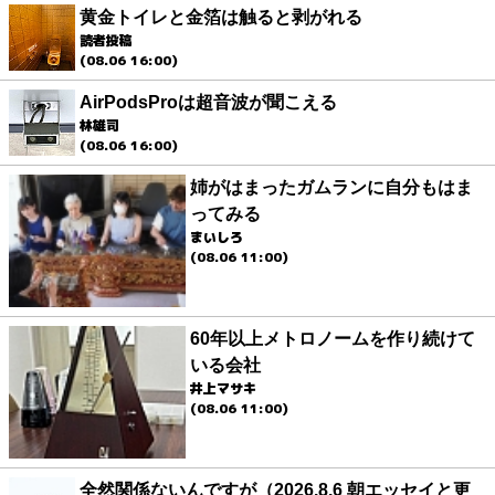
黄金トイレと金箔は触ると剥がれる
読者投稿
(08.06 16:00)
AirPodsProは超音波が聞こえる
林雄司
(08.06 16:00)
姉がはまったガムランに自分もはま
ってみる
まいしろ
(08.06 11:00)
60年以上メトロノームを作り続けて
いる会社
井上マサキ
(08.06 11:00)
全然関係ないんですが（2026.8.6 朝エッセイと更