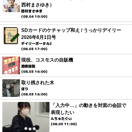
西村まさゆき）
西村まさゆき
(08.04 10:00)
SDカードのケチャップ和え / うっかりデイリー
2026年8月1日号
デイリーポータルZ
(08.03 17:00)
現役、コスモスの自販機
読者投稿
(08.03 16:00)
取り残された木
ほり
(08.03 16:00)
「入力中…」の動きを対面の会話で
表現したい
んちゅたぐい
(08.03 11:00)