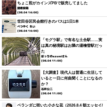
ちょこ煎がカインズPBで販売してました
読者投稿
(08.04 16:00)
世田谷区民会館行きのバスは1日1本
べつやく れい
(08.04 16:00)
「モグラ駅」で有名な土合駅……実
は真の秘境駅はお隣の湯檜曽駅だっ
た
ぼっちのazumiさん
(08.04 11:00)
【大調査】現代人は普通に生活して
いると一日に何曲聞くことになるの
か？
石井公二
(08.04 11:00)
ベランダに咲いた小さな花（2026.8.4 朝エッセイ/