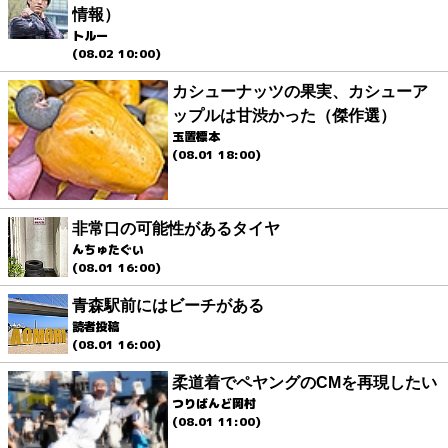
情報）
トルー
(08.02 10:00)
カシューナッツの果実、カシューア
ップルは甘渋かった（傑作選）
玉置標本
(08.01 18:00)
非常口の可能性があるタイヤ
んちゅたぐい
(08.01 16:00)
青森駅前にはビーチがある
読者投稿
(08.01 16:00)
柔道着でペヤングのCMを再現したい
つりばんど岡村
(08.01 11:00)