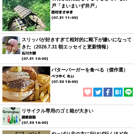
戸「まいまいず井戸」
西村まさゆき
(07.31 11:00)
スリッパが好きすぎて相対的に靴下が嫌いになって
きた（2026.7.31 朝エッセイと更新情報）
石川大樹
(07.31 10:00)
バターバーガーを食べる（傑作選）
べつやく れい
(07.30 18:00)
リサイクル専用のゴミ箱が大きい
読者投稿
(07.30 16:00)
やっぱり北の方に行けば行くほど自