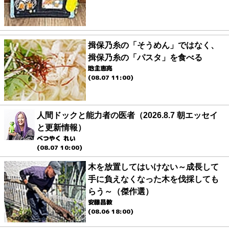
揖保乃糸の「そうめん」ではなく、
揖保乃糸の「パスタ」を食べる
地主恵亮
(08.07 11:00)
人間ドックと能力者の医者（2026.8.7 朝エッセイ
と更新情報）
べつやく れい
(08.07 10:00)
木を放置してはいけない～成長して
手に負えなくなった木を伐採しても
らう～（傑作選）
安藤昌教
(08.06 18:00)