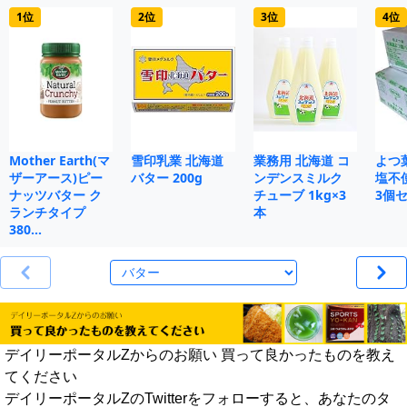
1位
2位
3位
4位
Mother Earth(マ
雪印乳業 北海道
業務用 北海道 コ
よつ
ザーアース)ピー
バター 200g
ンデンスミルク
塩不使
ナッツバター ク
チューブ 1kg×3
3個
ランチタイプ
本
380…
デイリーポータルZからのお願い 買って良かったものを教え
てください
デイリーポータルZのTwitterをフォローすると、あなたのタ