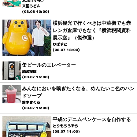
文園うどん
(08.08 10:00)
横浜観光で行くべきは中華街でも赤
レンガ倉庫でもなく『横浜税関資料
展示室』（傑作選）
りばすと
(08.07 18:00)
缶ビールのエレベーター
読者投稿
(08.07 16:00)
みんなにおいを嗅ぎたくなる、めんたいこ色のハン
ドソープ
鈴木さくら
(08.07 16:00)
平成のデニムペンケースを自作する
とりもちうずら
(08.07 11:00)