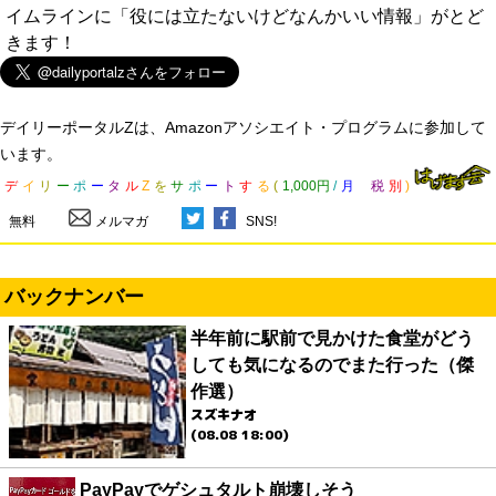
イムラインに「役には立たないけどなんかいい情報」がとど
きます！
デイリーポータルZは、Amazonアソシエイト・プログラムに参加して
います。
デ
イ
リ
ー
ポ
ー
タ
ル
Z
を
サ
ポ
ー
ト
す
る
(
1,000円
/
月
税
別
)
無料
メルマガ
SNS!
バックナンバー
半年前に駅前で見かけた食堂がどう
しても気になるのでまた行った（傑
作選）
スズキナオ
(08.08 18:00)
PayPayでゲシュタルト崩壊しそう