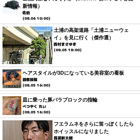
新情報）
佐伯
(08.06 10:00)
土浦の高架道路「土浦ニューウェ
イ」を見に行く（傑作選）
西村まさゆき
(08.05 18:00)
ヘアスタイルが3Dになっている美容室の看板
読者投稿
(08.05 16:00)
皿に乗った豚バラブロックの指輪
べつやく れい
(08.05 16:00)
フエラムネをさらに笛っぽくしたら
ホイッスルになりました
爲房新太朗