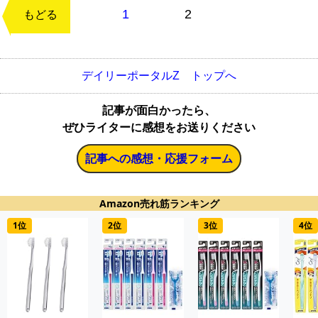
1
2
次のページ
もどる
デイリーポータルZ トップへ
記事が面白かったら、
ぜひライターに感想をお送りください
記事への感想・応援フォーム
Amazon売れ筋ランキング
1位
2位
3位
4位