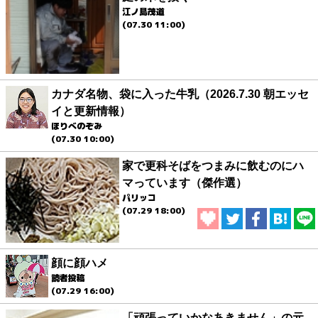
江ノ島茂道
(07.30 11:00)
カナダ名物、袋に入った牛乳（2026.7.30 朝エッセ
イと更新情報）
ほりべのぞみ
(07.30 10:00)
家で更科そばをつまみに飲むのにハ
マっています（傑作選）
パリッコ
(07.29 18:00)
顔に顔ハメ
読者投稿
(07.29 16:00)
「頑張っていかなあきません」の元