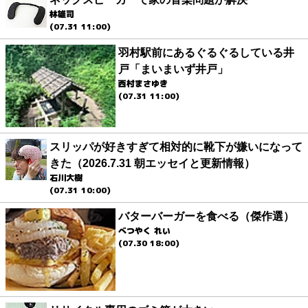
林雄司
(07.31 11:00)
羽村駅前にあるぐるぐるしている井
戸「まいまいず井戸」
西村まさゆき
(07.31 11:00)
スリッパが好きすぎて相対的に靴下が嫌いになって
きた（2026.7.31 朝エッセイと更新情報）
石川大樹
(07.31 10:00)
バターバーガーを食べる（傑作選）
べつやく れい
(07.30 18:00)