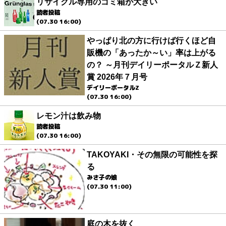
リサイクル専用のゴミ箱が大きい
読者投稿
(07.30 16:00)
やっぱり北の方に行けば行くほど自
販機の「あったか～い」率は上がる
の？ ～月刊デイリーポータルＺ新人
賞 2026年７月号
デイリーポータルZ
(07.30 16:00)
レモン汁は飲み物
読者投稿
(07.30 16:00)
TAKOYAKI・その無限の可能性を探
る
みさ子の娘
(07.30 11:00)
庭の木を抜く