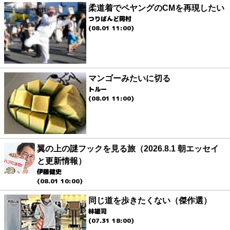
柔道着でペヤングのCMを再現したい
つりばんど岡村
(08.01 11:00)
マンゴーみたいに切る
トルー
(08.01 11:00)
翼の上の謎フックを見る旅（2026.8.1 朝エッセイ
と更新情報）
伊藤健史
(08.01 10:00)
同じ道を歩きたくない（傑作選）
林雄司
(07.31 18:00)