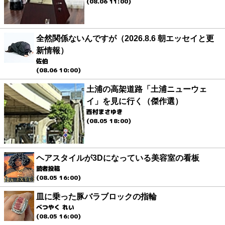
(08.06 11:00)
全然関係ないんですが（2026.8.6 朝エッセイと更
新情報）
佐伯
(08.06 10:00)
土浦の高架道路「土浦ニューウェ
イ」を見に行く（傑作選）
西村まさゆき
(08.05 18:00)
ヘアスタイルが3Dになっている美容室の看板
読者投稿
(08.05 16:00)
皿に乗った豚バラブロックの指輪
べつやく れい
(08.05 16:00)