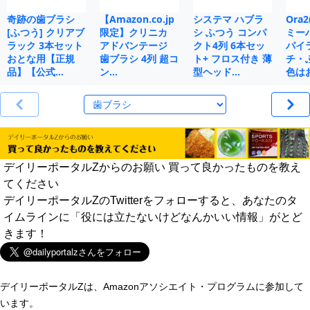
奇跡の歯ブラシ
【Amazon.co.jp
システマ ハブラ
Ora
[ふつう] クリアブ
限定】クリニカ
シ ふつう コンパ
ミー
ラック 3本セット
アドバンテージ
クト4列 6本セッ
パイ
おとな用【正規
歯ブラシ 4列 超コ
ト+ フロス付き 薄
チ・
品】【公式…
ン…
型ヘッド…
色は
デイリーポータルZからのお願い 買って良かったものを教え
てください
デイリーポータルZのTwitterをフォローすると、あなたのタ
イムラインに「役には立たないけどなんかいい情報」がとど
きます！
デイリーポータルZは、Amazonアソシエイト・プログラムに参加して
います。