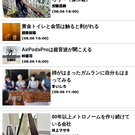
安藤昌教
(08.06 18:00)
黄金トイレと金箔は触ると剥がれる
読者投稿
(08.06 16:00)
AirPodsProは超音波が聞こえる
林雄司
(08.06 16:00)
姉がはまったガムランに自分もはま
ってみる
まいしろ
(08.06 11:00)
60年以上メトロノームを作り続けて
いる会社
井上マサキ