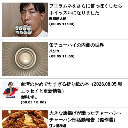
フエラムネをさらに笛っぽくしたら
ホイッスルになりました
爲房新太朗
(08.05 11:00)
缶チューハイの内側の世界
パリッコ
(08.05 11:00)
台湾のおめでたすぎる折り紙の本（2026.08.05 朝
エッセイと更新情報）
唐沢むぎこ
(08.05 10:00)
大きな唐揚げが乗ったチャーハン～
チャーハン部活動報告（傑作選）
江ノ島茂道