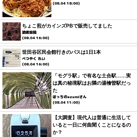
(08.04 18:00)
ちょこ煎がカインズPBで販売してました
読者投稿
(08.04 16:00)
世田谷区民会館行きのバスは1日1本
べつやく れい
(08.04 16:00)
「モグラ駅」で有名な土合駅……実
は真の秘境駅はお隣の湯檜曽駅だっ
た
ぼっちのazumiさん
(08.04 11:00)
【大調査】現代人は普通に生活して
いると一日に何曲聞くことになるの
か？