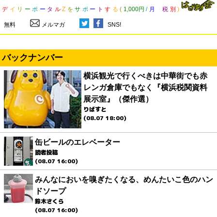
デ
イ
リ
ー
ポ
ー
タ
ル
Z
を
サ
ポ
ー
ト
す
る
(
1,000円
/
月
税
別
)
無料
メルマガ
SNS!
バックナンバー
横浜観光で行くべきは中華街でも赤
レンガ倉庫でもなく『横浜税関資料
展示室』（傑作選）
りばすと
(08.07 18:00)
缶ビールのエレベーター
読者投稿
(08.07 16:00)
みんなにおいを嗅ぎたくなる、めんたいこ色のハン
ドソープ
鈴木さくら
(08.07 16:00)