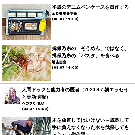
平成のデニムペンケースを自作する
とりもちうずら
(08.07 11:00)
揖保乃糸の「そうめん」ではなく、
揖保乃糸の「パスタ」を食べる
地主恵亮
(08.07 11:00)
人間ドックと能力者の医者（2026.8.7 朝エッセイ
と更新情報）
べつやく れい
(08.07 10:00)
木を放置してはいけない～成長して
手に負えなくなった木を伐採しても
らう～（傑作選）