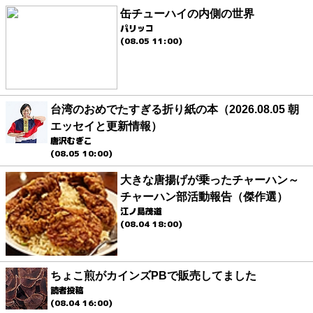
缶チューハイの内側の世界
パリッコ
(08.05 11:00)
台湾のおめでたすぎる折り紙の本（2026.08.05 朝
エッセイと更新情報）
唐沢むぎこ
(08.05 10:00)
大きな唐揚げが乗ったチャーハン～
チャーハン部活動報告（傑作選）
江ノ島茂道
(08.04 18:00)
ちょこ煎がカインズPBで販売してました
読者投稿
(08.04 16:00)