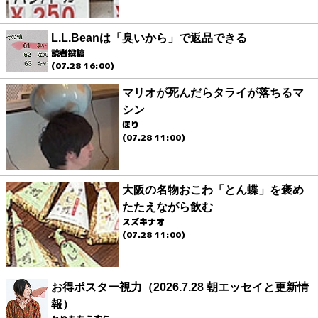
L.L.Beanは「臭いから」で返品できる
読者投稿
(07.28 16:00)
マリオが死んだらタライが落ちるマ
シン
ほり
(07.28 11:00)
大阪の名物おこわ「とん蝶」を褒め
たたえながら飲む
スズキナオ
(07.28 11:00)
お得ポスター視力（2026.7.28 朝エッセイと更新情
報）