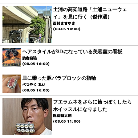
土浦の高架道路「土浦ニューウェ
イ」を見に行く（傑作選）
西村まさゆき
(08.05 18:00)
ヘアスタイルが3Dになっている美容室の看板
読者投稿
(08.05 16:00)
皿に乗った豚バラブロックの指輪
べつやく れい
(08.05 16:00)
フエラムネをさらに笛っぽくしたら
ホイッスルになりました
爲房新太朗
(08.05 11:00)