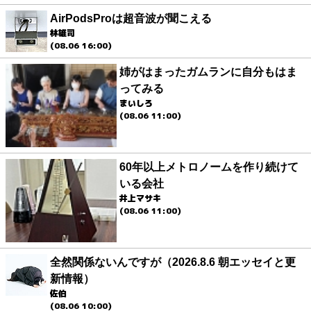
AirPodsProは超音波が聞こえる
林雄司
(08.06 16:00)
姉がはまったガムランに自分もはま
ってみる
まいしろ
(08.06 11:00)
60年以上メトロノームを作り続けて
いる会社
井上マサキ
(08.06 11:00)
全然関係ないんですが（2026.8.6 朝エッセイと更
新情報）
佐伯
(08.06 10:00)