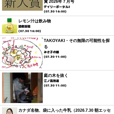
賞 2026年７月号
デイリーポータルZ
(07.30 16:00)
レモン汁は飲み物
読者投稿
(07.30 16:00)
TAKOYAKI・その無限の可能性を探
る
みさ子の娘
(07.30 11:00)
庭の木を抜く
江ノ島茂道
(07.30 11:00)
カナダ名物、袋に入った牛乳（2026.7.30 朝エッセ