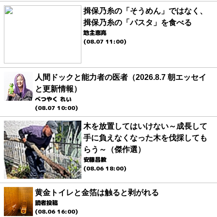
揖保乃糸の「そうめん」ではなく、
揖保乃糸の「パスタ」を食べる
地主恵亮
(08.07 11:00)
人間ドックと能力者の医者（2026.8.7 朝エッセイ
と更新情報）
べつやく れい
(08.07 10:00)
木を放置してはいけない～成長して
手に負えなくなった木を伐採しても
らう～（傑作選）
安藤昌教
(08.06 18:00)
黄金トイレと金箔は触ると剥がれる
読者投稿
(08.06 16:00)