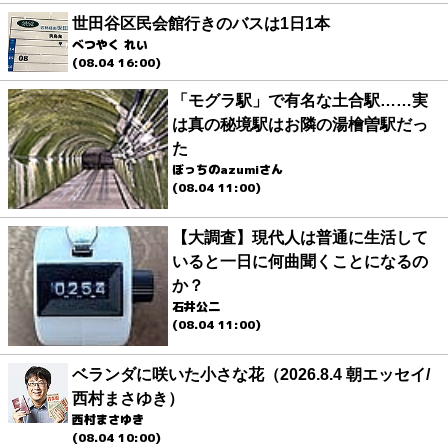
世田谷区民会館行きのバスは1日1本
べつやく れい
(08.04 16:00)
「モグラ駅」で有名な土合駅……実
は真の秘境駅はお隣の湯檜曽駅だっ
た
ぼっちのazumiさん
(08.04 11:00)
【大調査】現代人は普通に生活して
いると一日に何曲聞くことになるの
か？
石井公二
(08.04 11:00)
ベランダに咲いた小さな花（2026.8.4 朝エッセイ/
西村まさゆき）
西村まさゆき
(08.04 10:00)