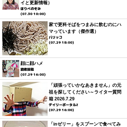
イと更新情報）
ほりべのぞみ
(07.30 10:00)
家で更科そばをつまみに飲むのにハ
マっています（傑作選）
パリッコ
(07.29 18:00)
顔に顔ハメ
読者投稿
(07.29 16:00)
「頑張っていかなあきません」の元
祖を探してください～ライター質問
箱 2026.7.29
デイリーポータルZ
(07.29 16:00)
「inゼリー」をスプーンで食べてみ