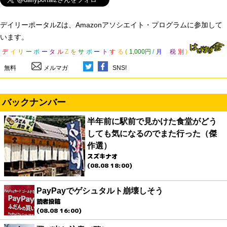
デイリーポータルZは、Amazonアソシエイト・プログラムに参加して
います。
デ
イ
リ
ー
ポ
ー
タ
ル
Z
を
サ
ポ
ー
ト
す
る
(
1,000円
/
月
税
別
)
無料
メルマガ
SNS!
バックナンバー
半年前に駅前で見かけた食堂がどう
しても気になるのでまた行った（傑
作選）
スズキナオ
(08.08 18:00)
PayPayでゲシュタルト崩壊しそう
読者投稿
(08.08 16:00)