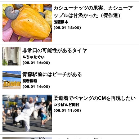
カシューナッツの果実、カシューア
ップルは甘渋かった（傑作選）
玉置標本
(08.01 18:00)
非常口の可能性があるタイヤ
んちゅたぐい
(08.01 16:00)
青森駅前にはビーチがある
読者投稿
(08.01 16:00)
柔道着でペヤングのCMを再現したい
つりばんど岡村
(08.01 11:00)