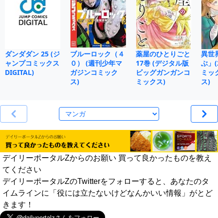
ダンダダン 25 (ジ
ブルーロック（４
薬屋のひとりごと
異世
ャンプコミックス
０） (週刊少年マ
17巻 (デジタル版
ぶ」(
DIGITAL)
ガジンコミック
ビッグガンガンコ
ミッ
ス)
ミックス)
ス)
デイリーポータルZからのお願い 買って良かったものを教え
てください
デイリーポータルZのTwitterをフォローすると、あなたのタ
イムラインに「役には立たないけどなんかいい情報」がとど
きます！