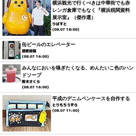
横浜観光で行くべきは中華街でも赤
レンガ倉庫でもなく『横浜税関資料
展示室』（傑作選）
りばすと
(08.07 18:00)
缶ビールのエレベーター
読者投稿
(08.07 16:00)
みんなにおいを嗅ぎたくなる、めんたいこ色のハン
ドソープ
鈴木さくら
(08.07 16:00)
平成のデニムペンケースを自作する
とりもちうずら
(08.07 11:00)