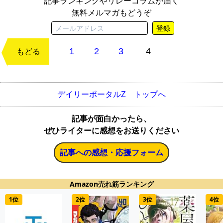
記事ランキングやリレーコラムが届く
無料メルマガもどうぞ
登録
1
2
3
4
次のページ
もどる
デイリーポータルZ トップへ
記事が面白かったら、
ぜひライターに感想をお送りください
記事への感想・応援フォーム
Amazon売れ筋ランキング
1位
2位
3位
4位