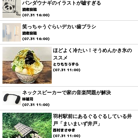
パンダウナギのイラストが嘘すぎる
読者投稿
(07.31 16:00)
笑っちゃうぐらいデカい歯ブラシ
読者投稿
(07.31 16:00)
ほどよく冷たい！そうめんかき氷の
ススメ
とりもちうずら
(07.31 11:00)
ネックスピーカーで家の音楽問題が解決
林雄司
(07.31 11:00)
羽村駅前にあるぐるぐるしている井
戸「まいまいず井戸」
西村まさゆき
(07.31 11:00)