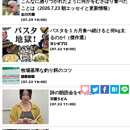
こんなに憑りつかれたように何かをむさぼり食べた
ことは（2026.7.23 朝エッセイと更新情報）
石川大樹
(07.23 10:00)
パスタを１カ月食べ続けると何kg太
るのか!（傑作選）
ヨシダプロ
(07.22 18:00)
牧場基準な釣り餌のコツ
読者投稿
(07.22 16:00)
詩の朗読会をやりたい
文園うどん
(07.22 11:00)