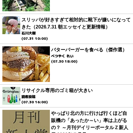
スリッパが好きすぎて相対的に靴下が嫌いになって
きた（2026.7.31 朝エッセイと更新情報）
石川大樹
(07.31 10:00)
バターバーガーを食べる（傑作選）
べつやく れい
(07.30 18:00)
リサイクル専用のゴミ箱が大きい
読者投稿
(07.30 16:00)
やっぱり北の方に行けば行くほど自
販機の「あったか～い」率は上がる
の？ ～月刊デイリーポータルＺ新人