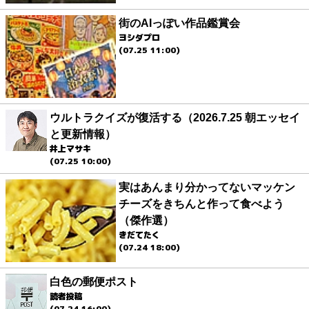
街のAIっぽい作品鑑賞会
ヨシダプロ
(07.25 11:00)
ウルトラクイズが復活する（2026.7.25 朝エッセイ
と更新情報）
井上マサキ
(07.25 10:00)
実はあんまり分かってないマッケン
チーズをきちんと作って食べよう
（傑作選）
きだてたく
(07.24 18:00)
白色の郵便ポスト
読者投稿
(07.24 16:00)