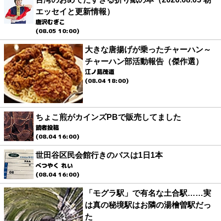
エッセイと更新情報）
唐沢むぎこ
(08.05 10:00)
大きな唐揚げが乗ったチャーハン～
チャーハン部活動報告（傑作選）
江ノ島茂道
(08.04 18:00)
ちょこ煎がカインズPBで販売してました
読者投稿
(08.04 16:00)
世田谷区民会館行きのバスは1日1本
べつやく れい
(08.04 16:00)
「モグラ駅」で有名な土合駅……実
は真の秘境駅はお隣の湯檜曽駅だっ
た