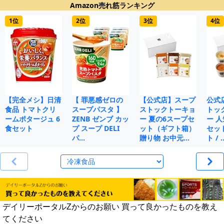
Amazon売れ筋ランキング
1位
2位
3位
4位
【完全メシ】日清
【 罪悪感ゼロの
【公式店】スープ
公式
食品 トマトクリ
スープパスタ 】
ストックトーキョ
トッ
ームポタージュ 6
ZENB ゼンブ カッ
ー 夏の6スープセ
ー 人
食セット
プ スープ DELI
ット（ギフト箱）
セット
パ…
贈り物 お中元…
ト / 
デイリーポータルZからのお願い 買って良かったものを教え
てください