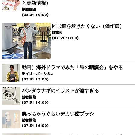
と更新情報）
伊藤健史
(08.01 10:00)
同じ道を歩きたくない（傑作選）
林雄司
(07.31 18:00)
動画）海外ドラマでみた「詩の朗読会」をやる
デイリーポータルZ
(07.31 17:00)
パンダウナギのイラストが嘘すぎる
読者投稿
(07.31 16:00)
笑っちゃうぐらいデカい歯ブラシ
読者投稿
(07.31 16:00)