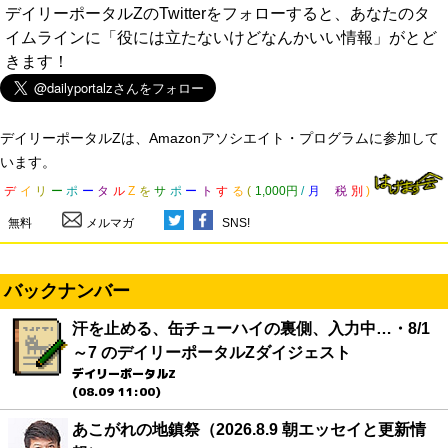
デイリーポータルZのTwitterをフォローすると、あなたのタ
イムラインに「役には立たないけどなんかいい情報」がとど
きます！
デイリーポータルZは、Amazonアソシエイト・プログラムに参加して
います。
デ
イ
リ
ー
ポ
ー
タ
ル
Z
を
サ
ポ
ー
ト
す
る
(
1,000円
/
月
税
別
)
無料
メルマガ
SNS!
バックナンバー
汗を止める、缶チューハイの裏側、入力中…・8/1
～7 のデイリーポータルZダイジェスト
デイリーポータルZ
(08.09 11:00)
あこがれの地鎮祭（2026.8.9 朝エッセイと更新情