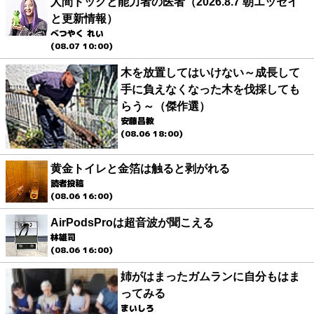
人間ドックと能力者の医者（2026.8.7 朝エッセイ
と更新情報）
べつやく れい
(08.07 10:00)
木を放置してはいけない～成長して
手に負えなくなった木を伐採しても
らう～（傑作選）
安藤昌教
(08.06 18:00)
黄金トイレと金箔は触ると剥がれる
読者投稿
(08.06 16:00)
AirPodsProは超音波が聞こえる
林雄司
(08.06 16:00)
姉がはまったガムランに自分もはま
ってみる
まいしろ