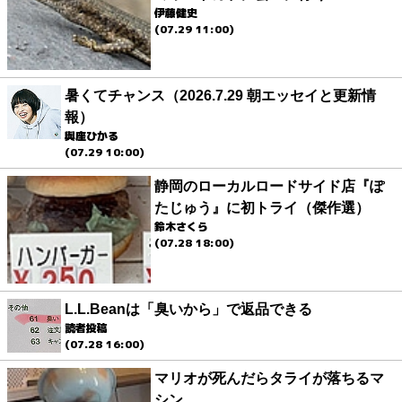
伊藤健史
(07.29 11:00)
暑くてチャンス（2026.7.29 朝エッセイと更新情
報）
與座ひかる
(07.29 10:00)
静岡のローカルロードサイド店『ぽ
たじゅう』に初トライ（傑作選）
鈴木さくら
(07.28 18:00)
L.L.Beanは「臭いから」で返品できる
読者投稿
(07.28 16:00)
マリオが死んだらタライが落ちるマ
シン