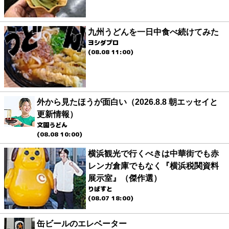
九州うどんを一日中食べ続けてみた
ヨシダプロ
(08.08 11:00)
外から見たほうが面白い（2026.8.8 朝エッセイと
更新情報）
文園うどん
(08.08 10:00)
横浜観光で行くべきは中華街でも赤
レンガ倉庫でもなく『横浜税関資料
展示室』（傑作選）
りばすと
(08.07 18:00)
缶ビールのエレベーター