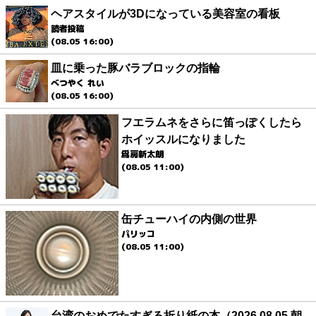
ヘアスタイルが3Dになっている美容室の看板
読者投稿
(08.05 16:00)
皿に乗った豚バラブロックの指輪
べつやく れい
(08.05 16:00)
フエラムネをさらに笛っぽくしたら
ホイッスルになりました
爲房新太朗
(08.05 11:00)
缶チューハイの内側の世界
パリッコ
(08.05 11:00)
台湾のおめでたすぎる折り紙の本（2026.08.05 朝