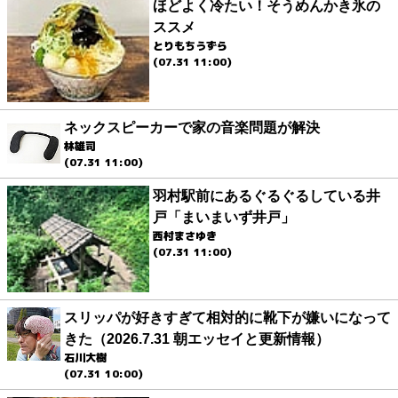
ほどよく冷たい！そうめんかき氷の
ススメ
とりもちうずら
(07.31 11:00)
ネックスピーカーで家の音楽問題が解決
林雄司
(07.31 11:00)
羽村駅前にあるぐるぐるしている井
戸「まいまいず井戸」
西村まさゆき
(07.31 11:00)
スリッパが好きすぎて相対的に靴下が嫌いになって
きた（2026.7.31 朝エッセイと更新情報）
石川大樹
(07.31 10:00)