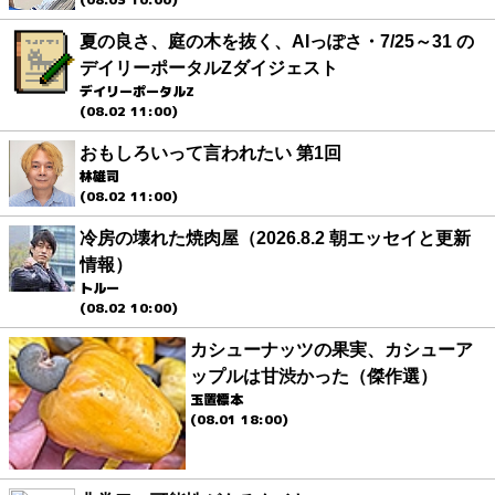
夏の良さ、庭の木を抜く、AIっぽさ・7/25～31 の
デイリーポータルZダイジェスト
デイリーポータルZ
(08.02 11:00)
おもしろいって言われたい 第1回
林雄司
(08.02 11:00)
冷房の壊れた焼肉屋（2026.8.2 朝エッセイと更新
情報）
トルー
(08.02 10:00)
カシューナッツの果実、カシューア
ップルは甘渋かった（傑作選）
玉置標本
(08.01 18:00)