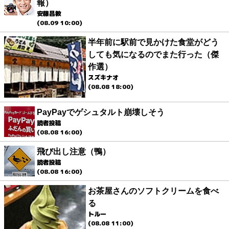
報）
安藤昌教
(08.09 10:00)
半年前に駅前で見かけた食堂がどう
しても気になるのでまた行った（傑
作選）
スズキナオ
(08.08 18:00)
PayPayでゲシュタルト崩壊しそう
読者投稿
(08.08 16:00)
飛び出し注意（鴨）
読者投稿
(08.08 16:00)
お茶屋さんのソフトクリームを食べ
る
トルー
(08.08 11:00)