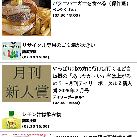
バターバーガーを食べる（傑作選）
べつやく れい
(07.30 18:00)
リサイクル専用のゴミ箱が大きい
読者投稿
(07.30 16:00)
やっぱり北の方に行けば行くほど自
販機の「あったか～い」率は上がる
の？ ～月刊デイリーポータルＺ新人
賞 2026年７月号
デイリーポータルZ
(07.30 16:00)
レモン汁は飲み物
読者投稿
(07.30 16:00)