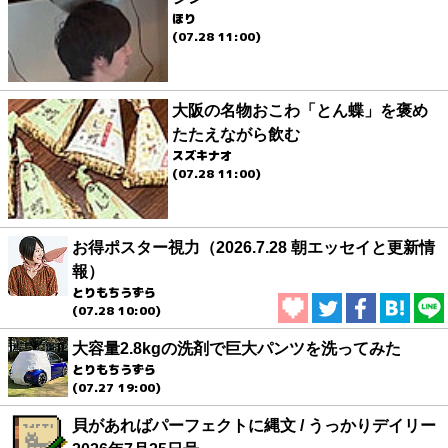
ほり
(07.28 11:00)
大阪の名物おこわ「とん蝶」を褒め
たたえながら飲む
スズキナオ
(07.28 11:00)
お得ポスター視力（2026.7.28 朝エッセイと更新情
報）
とりもちうずら
(07.28 10:00)
大容量2.8kgの洗剤で巨大パンツを洗ってみた
とりもちうずら
(07.27 19:00)
貝があればパーフェクトに縄文 / うっかりデイリー