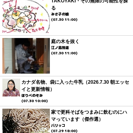
TAKOYAKI・その無限の可能性を探
る
みさ子の娘
(07.30 11:00)
庭の木を抜く
江ノ島茂道
(07.30 11:00)
カナダ名物、袋に入った牛乳（2026.7.30 朝エッセ
イと更新情報）
ほりべのぞみ
(07.30 10:00)
家で更科そばをつまみに飲むのにハ
マっています（傑作選）
パリッコ
(07.29 18:00)