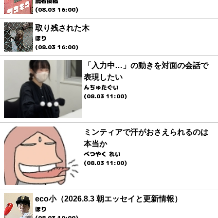
読者投稿
(08.03 16:00)
取り残された木
ほり
(08.03 16:00)
「入力中…」の動きを対面の会話で
表現したい
んちゅたぐい
(08.03 11:00)
ミンティアで汗がおさえられるのは
本当か
べつやく れい
(08.03 11:00)
eco小（2026.8.3 朝エッセイと更新情報）
ほり
(08.03 10:00)