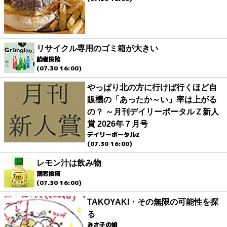
リサイクル専用のゴミ箱が大きい
読者投稿
(07.30 16:00)
やっぱり北の方に行けば行くほど自
販機の「あったか～い」率は上がる
の？ ～月刊デイリーポータルＺ新人
賞 2026年７月号
デイリーポータルZ
(07.30 16:00)
レモン汁は飲み物
読者投稿
(07.30 16:00)
TAKOYAKI・その無限の可能性を探
る
みさ子の娘