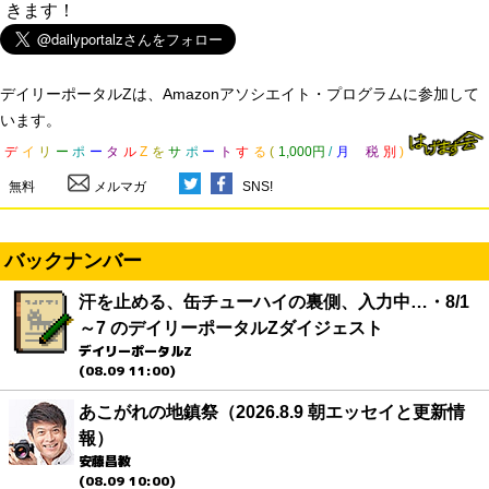
きます！
デイリーポータルZは、Amazonアソシエイト・プログラムに参加して
います。
デ
イ
リ
ー
ポ
ー
タ
ル
Z
を
サ
ポ
ー
ト
す
る
(
1,000円
/
月
税
別
)
無料
メルマガ
SNS!
バックナンバー
汗を止める、缶チューハイの裏側、入力中…・8/1
～7 のデイリーポータルZダイジェスト
デイリーポータルZ
(08.09 11:00)
あこがれの地鎮祭（2026.8.9 朝エッセイと更新情
報）
安藤昌教
(08.09 10:00)