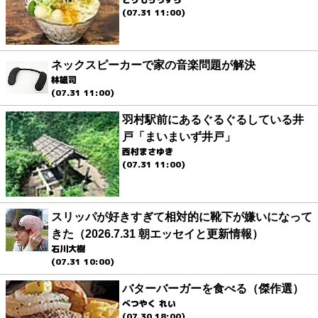
(07.31 11:00)
ネックスピーカーで家の音楽問題が解決
林雄司
(07.31 11:00)
羽村駅前にあるぐるぐるしている井
戸「まいまいず井戸」
西村まさゆき
(07.31 11:00)
スリッパが好きすぎて相対的に靴下が嫌いになって
きた（2026.7.31 朝エッセイと更新情報）
石川大樹
(07.31 10:00)
バターバーガーを食べる（傑作選）
べつやく れい
(07.30 18:00)