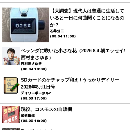
【大調査】現代人は普通に生活して
いると一日に何曲聞くことになるの
か？
石井公二
(08.04 11:00)
ベランダに咲いた小さな花（2026.8.4 朝エッセイ/
西村まさゆき）
西村まさゆき
(08.04 10:00)
SDカードのケチャップ和え / うっかりデイリー
2026年8月1日号
デイリーポータルZ
(08.03 17:00)
現役、コスモスの自販機
読者投稿
(08.03 16:00)