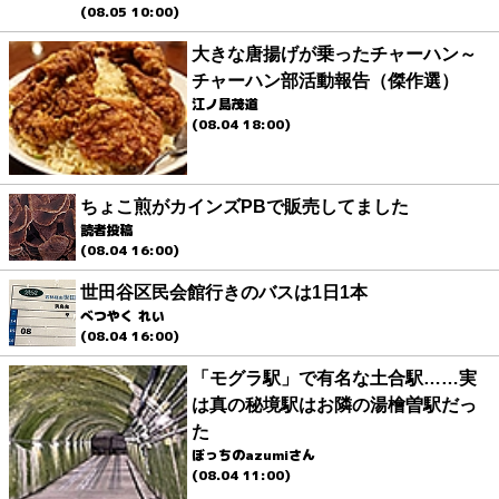
(08.05 10:00)
大きな唐揚げが乗ったチャーハン～
チャーハン部活動報告（傑作選）
江ノ島茂道
(08.04 18:00)
ちょこ煎がカインズPBで販売してました
読者投稿
(08.04 16:00)
世田谷区民会館行きのバスは1日1本
べつやく れい
(08.04 16:00)
「モグラ駅」で有名な土合駅……実
は真の秘境駅はお隣の湯檜曽駅だっ
た
ぼっちのazumiさん
(08.04 11:00)