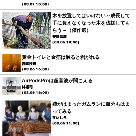
(08.07 10:00)
木を放置してはいけない～成長して
手に負えなくなった木を伐採しても
らう～（傑作選）
安藤昌教
(08.06 18:00)
黄金トイレと金箔は触ると剥がれる
読者投稿
(08.06 16:00)
AirPodsProは超音波が聞こえる
林雄司
(08.06 16:00)
姉がはまったガムランに自分もはま
ってみる
まいしろ
(08.06 11:00)