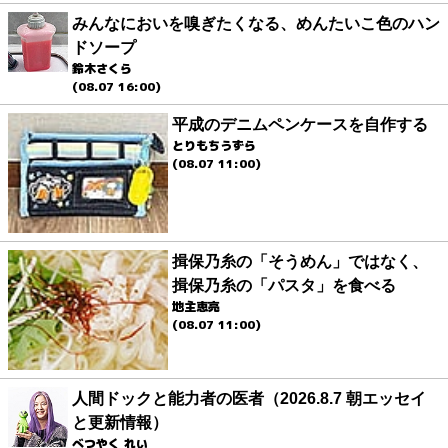
みんなにおいを嗅ぎたくなる、めんたいこ色のハン
ドソープ
鈴木さくら
(08.07 16:00)
平成のデニムペンケースを自作する
とりもちうずら
(08.07 11:00)
揖保乃糸の「そうめん」ではなく、
揖保乃糸の「パスタ」を食べる
地主恵亮
(08.07 11:00)
人間ドックと能力者の医者（2026.8.7 朝エッセイ
と更新情報）
べつやく れい