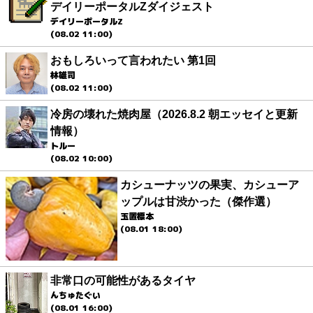
デイリーポータルZダイジェスト
デイリーポータルZ
(08.02 11:00)
おもしろいって言われたい 第1回
林雄司
(08.02 11:00)
冷房の壊れた焼肉屋（2026.8.2 朝エッセイと更新
情報）
トルー
(08.02 10:00)
カシューナッツの果実、カシューア
ップルは甘渋かった（傑作選）
玉置標本
(08.01 18:00)
非常口の可能性があるタイヤ
んちゅたぐい
(08.01 16:00)