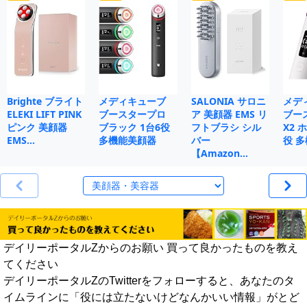
Brighte ブライト
メディキューブ
SALONIA サロニ
メデ
ELEKI LIFT PINK
ブースタープロ
ア 美顔器 EMS リ
ブー
ピンク 美顔器
ブラック 1台6役
フトブラシ シル
X2 
EMS…
多機能美顔器
バー
役 
【Amazon…
デイリーポータルZからのお願い 買って良かったものを教え
てください
デイリーポータルZのTwitterをフォローすると、あなたのタ
イムラインに「役には立たないけどなんかいい情報」がとど