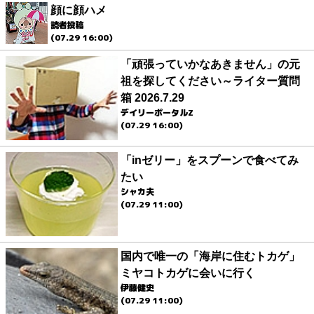
顔に顔ハメ
読者投稿
(07.29 16:00)
「頑張っていかなあきません」の元
祖を探してください～ライター質問
箱 2026.7.29
デイリーポータルZ
(07.29 16:00)
「inゼリー」をスプーンで食べてみ
たい
シャカ夫
(07.29 11:00)
国内で唯一の「海岸に住むトカゲ」
ミヤコトカゲに会いに行く
伊藤健史
(07.29 11:00)