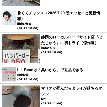
暑くてチャンス（2026.7.29 朝エッセイと更新情
報）
與座ひかる
(07.29 10:00)
静岡のローカルロードサイド店『ぽ
たじゅう』に初トライ（傑作選）
鈴木さくら
(07.28 18:00)
L.L.Beanは「臭いから」で返品できる
読者投稿
(07.28 16:00)
マリオが死んだらタライが落ちるマ
シン
ほり
(07.28 11:00)