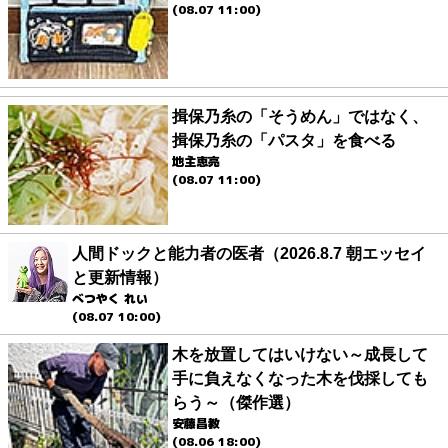
(08.07 11:00)
揖保乃糸の「そうめん」ではなく、
揖保乃糸の「パスタ」を食べる
地主恵亮
(08.07 11:00)
人間ドックと能力者の医者（2026.8.7 朝エッセイ
と更新情報）
べつやく れい
(08.07 10:00)
木を放置してはいけない～成長して
手に負えなくなった木を伐採しても
らう～（傑作選）
安藤昌教
(08.06 18:00)