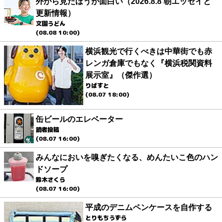
外から見たほうが面白い（2026.8.8 朝エッセイと
更新情報）
文園うどん
(08.08 10:00)
横浜観光で行くべきは中華街でも赤
レンガ倉庫でもなく『横浜税関資料
展示室』（傑作選）
りばすと
(08.07 18:00)
缶ビールのエレベーター
読者投稿
(08.07 16:00)
みんなにおいを嗅ぎたくなる、めんたいこ色のハン
ドソープ
鈴木さくら
(08.07 16:00)
平成のデニムペンケースを自作する
とりもちうずら