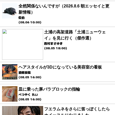
全然関係ないんですが（2026.8.6 朝エッセイと更
新情報）
佐伯
(08.06 10:00)
土浦の高架道路「土浦ニューウェ
イ」を見に行く（傑作選）
西村まさゆき
(08.05 18:00)
ヘアスタイルが3Dになっている美容室の看板
読者投稿
(08.05 16:00)
皿に乗った豚バラブロックの指輪
べつやく れい
(08.05 16:00)
フエラムネをさらに笛っぽくしたら