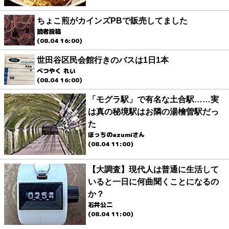
ちょこ煎がカインズPBで販売してました
読者投稿
(08.04 16:00)
世田谷区民会館行きのバスは1日1本
べつやく れい
(08.04 16:00)
「モグラ駅」で有名な土合駅……実
は真の秘境駅はお隣の湯檜曽駅だっ
た
ぼっちのazumiさん
(08.04 11:00)
【大調査】現代人は普通に生活して
いると一日に何曲聞くことになるの
か？
石井公二
(08.04 11:00)