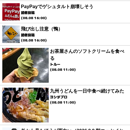
PayPayでゲシュタルト崩壊しそう
読者投稿
(08.08 16:00)
飛び出し注意（鴨）
読者投稿
(08.08 16:00)
お茶屋さんのソフトクリームを食べ
る
トルー
(08.08 11:00)
九州うどんを一日中食べ続けてみた
ヨシダプロ
(08.08 11:00)