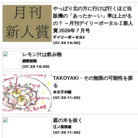
やっぱり北の方に行けば行くほど自
販機の「あったか～い」率は上がる
の？ ～月刊デイリーポータルＺ新人
賞 2026年７月号
デイリーポータルZ
(07.30 16:00)
レモン汁は飲み物
読者投稿
(07.30 16:00)
TAKOYAKI・その無限の可能性を探
る
みさ子の娘
(07.30 11:00)
庭の木を抜く
江ノ島茂道
(07.30 11:00)