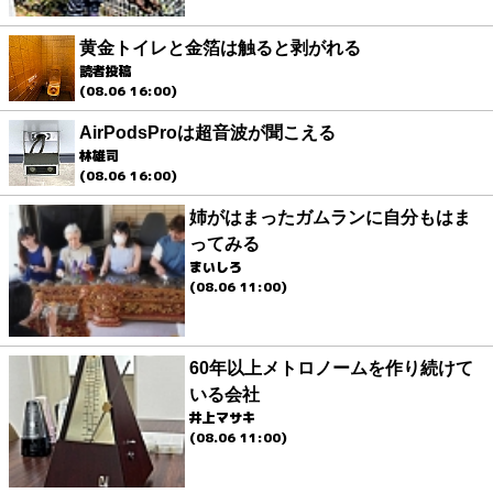
黄金トイレと金箔は触ると剥がれる
読者投稿
(08.06 16:00)
AirPodsProは超音波が聞こえる
林雄司
(08.06 16:00)
姉がはまったガムランに自分もはま
ってみる
まいしろ
(08.06 11:00)
60年以上メトロノームを作り続けて
いる会社
井上マサキ
(08.06 11:00)