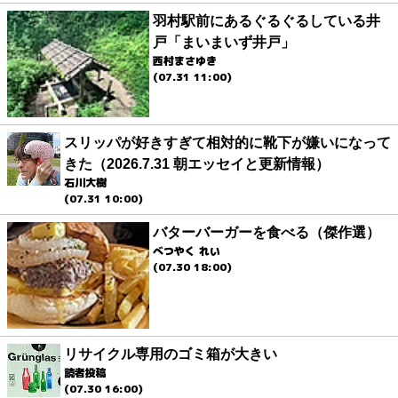
羽村駅前にあるぐるぐるしている井
戸「まいまいず井戸」
西村まさゆき
(07.31 11:00)
スリッパが好きすぎて相対的に靴下が嫌いになって
きた（2026.7.31 朝エッセイと更新情報）
石川大樹
(07.31 10:00)
バターバーガーを食べる（傑作選）
べつやく れい
(07.30 18:00)
リサイクル専用のゴミ箱が大きい
読者投稿
(07.30 16:00)