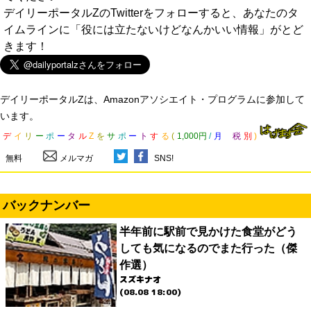
デイリーポータルZのTwitterをフォローすると、あなたのタ
イムラインに「役には立たないけどなんかいい情報」がとど
きます！
デイリーポータルZは、Amazonアソシエイト・プログラムに参加して
います。
デ
イ
リ
ー
ポ
ー
タ
ル
Z
を
サ
ポ
ー
ト
す
る
(
1,000円
/
月
税
別
)
無料
メルマガ
SNS!
バックナンバー
半年前に駅前で見かけた食堂がどう
しても気になるのでまた行った（傑
作選）
スズキナオ
(08.08 18:00)