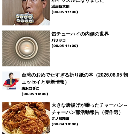
ホイッスルになりました
爲房新太朗
(08.05 11:00)
缶チューハイの内側の世界
パリッコ
(08.05 11:00)
台湾のおめでたすぎる折り紙の本（2026.08.05 朝
エッセイと更新情報）
唐沢むぎこ
(08.05 10:00)
大きな唐揚げが乗ったチャーハン～
チャーハン部活動報告（傑作選）
江ノ島茂道
(08.04 18:00)