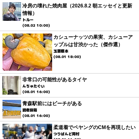
冷房の壊れた焼肉屋（2026.8.2 朝エッセイと更新
情報）
トルー
(08.02 10:00)
カシューナッツの果実、カシューア
ップルは甘渋かった（傑作選）
玉置標本
(08.01 18:00)
非常口の可能性があるタイヤ
んちゅたぐい
(08.01 16:00)
青森駅前にはビーチがある
読者投稿
(08.01 16:00)
柔道着でペヤングのCMを再現したい
つりばんど岡村