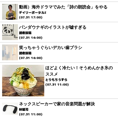
動画）海外ドラマでみた「詩の朗読会」をやる
デイリーポータルZ
(07.31 17:00)
パンダウナギのイラストが嘘すぎる
読者投稿
(07.31 16:00)
笑っちゃうぐらいデカい歯ブラシ
読者投稿
(07.31 16:00)
ほどよく冷たい！そうめんかき氷の
ススメ
とりもちうずら
(07.31 11:00)
ネックスピーカーで家の音楽問題が解決
林雄司
(07.31 11:00)