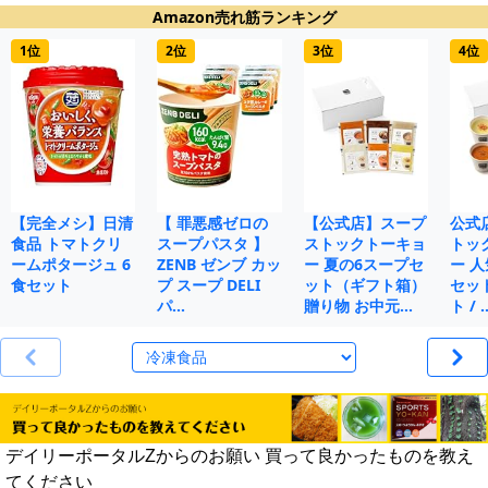
Amazon売れ筋ランキング
1位
2位
3位
4位
【完全メシ】日清
【 罪悪感ゼロの
【公式店】スープ
公式
食品 トマトクリ
スープパスタ 】
ストックトーキョ
トッ
ームポタージュ 6
ZENB ゼンブ カッ
ー 夏の6スープセ
ー 人
食セット
プ スープ DELI
ット（ギフト箱）
セット
パ…
贈り物 お中元…
ト / 
デイリーポータルZからのお願い 買って良かったものを教え
てください