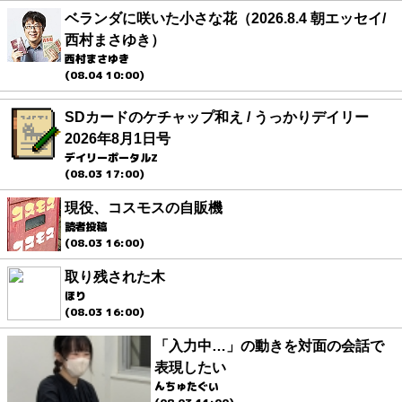
ベランダに咲いた小さな花（2026.8.4 朝エッセイ/
西村まさゆき）
西村まさゆき
(08.04 10:00)
SDカードのケチャップ和え / うっかりデイリー
2026年8月1日号
デイリーポータルZ
(08.03 17:00)
現役、コスモスの自販機
読者投稿
(08.03 16:00)
取り残された木
ほり
(08.03 16:00)
「入力中…」の動きを対面の会話で
表現したい
んちゅたぐい