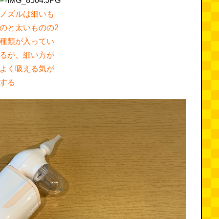
ノズルは細いも
のと太いものの2
種類が入ってい
るが、細い方が
よく吸える気が
する