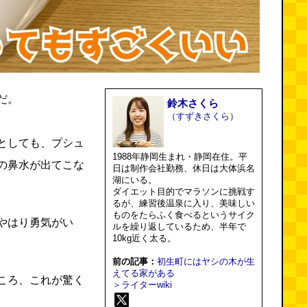
だ。
鈴木さくら
（すずきさくら）
としても、プシュ
1988年静岡生まれ・静岡在住。平
の鼻水が出てこな
日は制作会社勤務、休日は大体浜名
湖にいる。
ダイエット目的でマラソンに挑戦す
るが、練習後温泉に入り、美味しい
ものをたらふく食べるというサイク
やはり勇気がい
ルを繰り返しているため、半年で
10kg近く太る。
前の記事：
初生町にはヤシの木が生
えてる家がある
ころ、これが驚く
＞ライターwiki