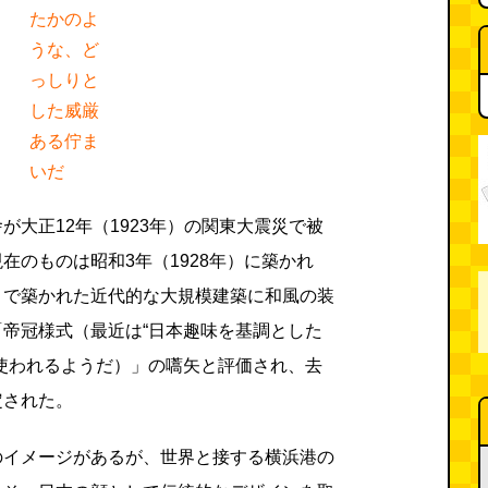
たかのよ
うな、ど
っしりと
した威厳
ある佇ま
いだ
が大正12年（1923年）の関東大震災で被
在のものは昭和3年（1928年）に築かれ
トで築かれた近代的な大規模建築に和風の装
帝冠様式（最近は“日本趣味を基調とした
使われるようだ）」の嚆矢と評価され、去
定された。
のイメージがあるが、世界と接する横浜港の