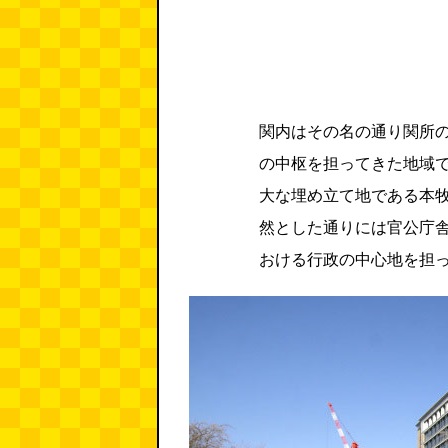
関内はその名の通り関所
の中枢を担ってきた地域
大な埋め立て地である本
然とした通りには官公庁
おける行政の中心地を担