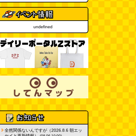
カシューナッツの果実、カシュー
アップルは甘渋かった（傑作選）
(玉置標本)
(08.01 18:00)
undefined
非常口の可能性があるタイヤ
(ん
ちゅたぐい)
(08.01 16:00)
青森駅前にはビーチがある
(読者
投稿)
(08.01 16:00)
全然関係ないんですが（2026.8.6 朝エッ
セイと更新情報）
(08.06 10:00)