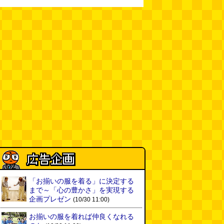
(08.04 11:00)
【大調査】現代人は普通に生活し
ていると一日に何曲聞くことにな
るのか？
(石井公二)
(08.04 11:00)
ベランダに咲いた小さな花
（2026.8.4 朝エッセイ/西村まさ
ゆき）
(西村まさゆき)
(08.04
10:00)
SDカードのケチャップ和え / う
っかりデイリー 2026年8月1日号
(デイリーポータルZ)
(08.03 17:00)
現役、コスモスの自販機
(読者投
稿)
(08.03 16:00)
「お揃いの服を着る」に決定する
取り残された木
(ほり)
(08.03
まで～「心の豊かさ」を実現する
16:00)
企画プレゼン
(10/30 11:00)
お揃いの服を着れば仲良くなれる