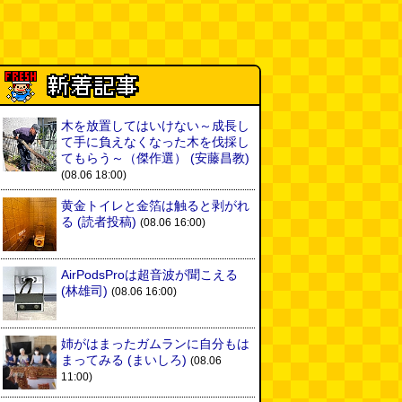
木を放置してはいけない～成長し
て手に負えなくなった木を伐採し
てもらう～（傑作選）
(安藤昌教)
(08.06 18:00)
黄金トイレと金箔は触ると剥がれ
る
(読者投稿)
(08.06 16:00)
AirPodsProは超音波が聞こえる
(林雄司)
(08.06 16:00)
姉がはまったガムランに自分もは
まってみる
(まいしろ)
(08.06
11:00)