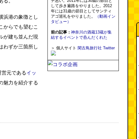
ある。
チ悪い。2011年には30歳の節目と
して歩き遍路をやりました。2012
年には31歳の節目としてサンティ
アゴ巡礼をやりました。
（動画イン
横浜港の象徴とし
タビュー）
こからでも望むこ
前の記事：
神奈川の酒蔵13蔵が集
ルが建ち並んだ現
結するイベントで呑んだくれた
はわずか三箇所し
＞ 個人サイト
閑古鳥旅行社
Twitter
運営元である
イッ
の魅力を紹介する