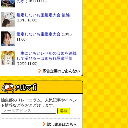
「入力中…」の動きを対面の会話
のか
(10/30 11:00)
で表現したい
(んちゅたぐい)
(08.03 11:00)
鑑定しないお宝鑑定大会 後編
(10/16 16:00)
ミンティアで汗がおさえられるの
は本当か
(べつやく れい)
(08.03
11:00)
鑑定しないお宝鑑定大会
(10/15
11:00)
eco小（2026.8.3 朝エッセイと更
新情報）
(ほり)
(08.03 10:00)
一生にいちどレベルのほめを連続
して浴びる～ほめられ屋敷開催
(10/09 11:00)
夏の良さ、庭の木を抜く、AIっぽ
広告企画のごあんない
さ・7/25～31 のデイリーポータ
ルZダイジェスト
(デイリーポー
タルZ)
(08.02 11:00)
おもしろいって言われたい 第1回
(林雄司)
(08.02 11:00)
編集部のリレーコラム、人気記事やイベン
ト情報などをおとどけします。
購読
冷房の壊れた焼肉屋（2026.8.2
朝エッセイと更新情報）
(トルー)
試し読みはこちら
(08.02 10:00)