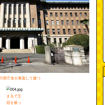
川県庁舎が東面して建つ
まるで王
冠を被っ