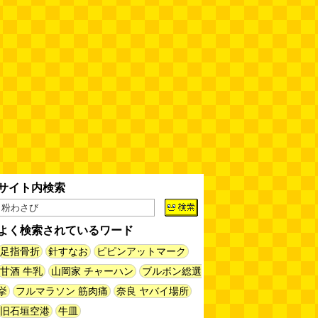
缶チューハイの内側の世界
(パリ
ッコ)
(08.05 11:00)
台湾のおめでたすぎる折り紙の本
（2026.08.05 朝エッセイと更新
情報）
(唐沢むぎこ)
(08.05 10:00)
大きな唐揚げが乗ったチャーハン
～チャーハン部活動報告（傑作
選）
(江ノ島茂道)
(08.04 18:00)
ちょこ煎がカインズPBで販売し
サイト内検索
てました
(読者投稿)
(08.04 16:00)
よく検索されているワード
世田谷区民会館行きのバスは1日
1本
(べつやく れい)
足指骨折
針すなお
ピピンアットマーク
(08.04 16:00)
甘酒 牛乳
山岡家 チャーハン
ブルボン総選
挙
フルマラソン 筋肉痛
奈良 ヤバイ場所
「モグラ駅」で有名な土合駅……
実は真の秘境駅はお隣の湯檜曽駅
旧石垣空港
牛皿
だった
(ぼっちのazumiさん)