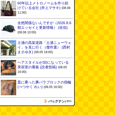
60年以上メトロノームを作り続
けている会社
(井上マサキ)
(08.06
11:00)
全然関係ないんですが（2026.8.6
朝エッセイと更新情報）
(佐伯)
(08.06 10:00)
土浦の高架道路「土浦ニューウェ
イ」を見に行く（傑作選）
(西村
まさゆき)
(08.05 18:00)
ヘアスタイルが3Dになっている
美容室の看板
(読者投稿)
(08.05
16:00)
皿に乗った豚バラブロックの指輪
(べつやく れい)
(08.05 16:00)
バックナンバー
フエラムネをさらに笛っぽくした
らホイッスルになりました
(爲房
新太朗)
(08.05 11:00)