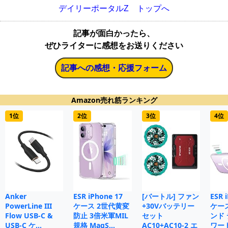
デイリーポータルZ トップへ
記事が面白かったら、
ぜひライターに感想をお送りください
記事への感想・応援フォーム
Amazon売れ筋ランキング
1位
2位
3位
4位
Anker
ESR iPhone 17
[バートル] ファン
ESR 
PowerLine III
ケース 2世代黄変
+30Vバッテリー
ケー
Flow USB-C &
防止 3倍米軍MIL
セット
ンド
USB-C ケ…
規格 MagS…
AC10+AC10-2 エ
ワー