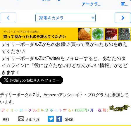
アークラ…
軍…
デイリーポータルZからのお願い 買って良かったものを教え
てください
デイリーポータルZのTwitterをフォローすると、あなたのタ
イムラインに「役には立たないけどなんかいい情報」がとど
きます！
デイリーポータルZは、Amazonアソシエイト・プログラムに参加して
います。
デ
イ
リ
ー
ポ
ー
タ
ル
Z
を
サ
ポ
ー
ト
す
る
(
1,000円
/
月
税
別
)
無料
メルマガ
SNS!