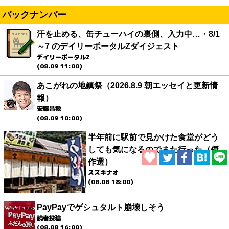
バックナンバー
汗を止める、缶チューハイの裏側、入力中…・8/1
～7 のデイリーポータルZダイジェスト
デイリーポータルZ
(08.09 11:00)
あこがれの地鎮祭（2026.8.9 朝エッセイと更新情
報）
安藤昌教
(08.09 10:00)
半年前に駅前で見かけた食堂がどう
しても気になるのでまた行った（傑
作選）
スズキナオ
(08.08 18:00)
PayPayでゲシュタルト崩壊しそう
読者投稿
(08.08 16:00)