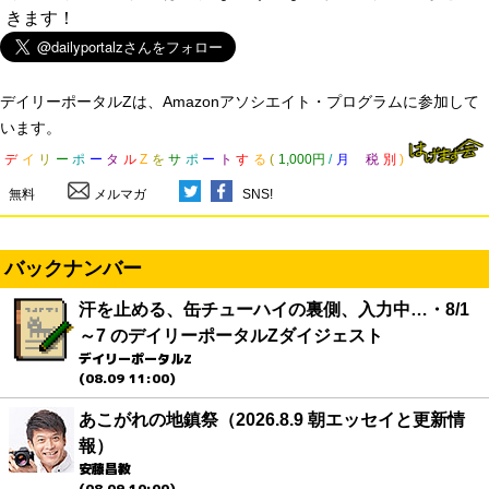
きます！
デイリーポータルZは、Amazonアソシエイト・プログラムに参加して
います。
デ
イ
リ
ー
ポ
ー
タ
ル
Z
を
サ
ポ
ー
ト
す
る
(
1,000円
/
月
税
別
)
無料
メルマガ
SNS!
バックナンバー
汗を止める、缶チューハイの裏側、入力中…・8/1
～7 のデイリーポータルZダイジェスト
デイリーポータルZ
(08.09 11:00)
あこがれの地鎮祭（2026.8.9 朝エッセイと更新情
報）
安藤昌教
(08.09 10:00)