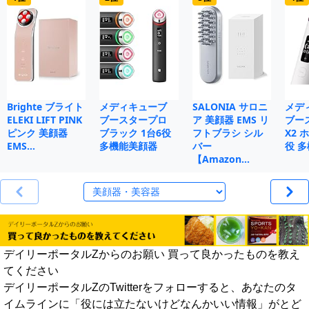
Brighte ブライト
メディキューブ
SALONIA サロニ
メデ
ELEKI LIFT PINK
ブースタープロ
ア 美顔器 EMS リ
ブー
ピンク 美顔器
ブラック 1台6役
フトブラシ シル
X2 
EMS…
多機能美顔器
バー
役 
【Amazon…
デイリーポータルZからのお願い 買って良かったものを教え
てください
デイリーポータルZのTwitterをフォローすると、あなたのタ
イムラインに「役には立たないけどなんかいい情報」がとど