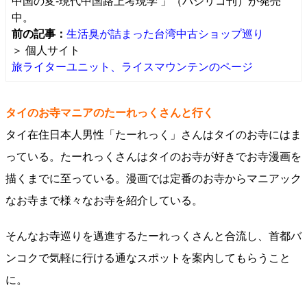
中国の変-現代中国路上考現学 」（バジリコ刊）が発売
中。
前の記事：
生活臭が詰まった台湾中古ショップ巡り
＞ 個人サイト
旅ライターユニット、ライスマウンテンのページ
タイのお寺マニアのたーれっくさんと行く
タイ在住日本人男性「たーれっく」さんはタイのお寺にはま
っている。たーれっくさんはタイのお寺が好きでお寺漫画を
描くまでに至っている。漫画では定番のお寺からマニアック
なお寺まで様々なお寺を紹介している。
そんなお寺巡りを邁進するたーれっくさんと合流し、首都バ
ンコクで気軽に行ける通なスポットを案内してもらうこと
に。