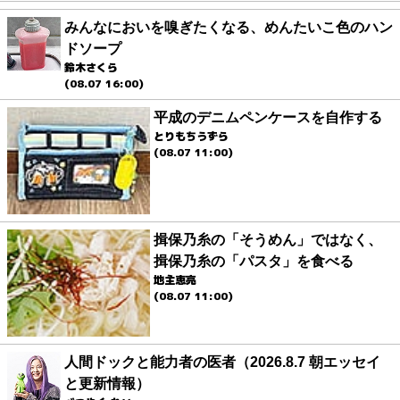
みんなにおいを嗅ぎたくなる、めんたいこ色のハン
ドソープ
鈴木さくら
(08.07 16:00)
平成のデニムペンケースを自作する
とりもちうずら
(08.07 11:00)
揖保乃糸の「そうめん」ではなく、
揖保乃糸の「パスタ」を食べる
地主恵亮
(08.07 11:00)
人間ドックと能力者の医者（2026.8.7 朝エッセイ
と更新情報）