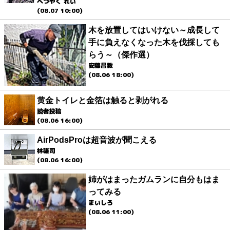
べつやく れい
(08.07 10:00)
木を放置してはいけない～成長して
手に負えなくなった木を伐採しても
らう～（傑作選）
安藤昌教
(08.06 18:00)
黄金トイレと金箔は触ると剥がれる
読者投稿
(08.06 16:00)
AirPodsProは超音波が聞こえる
林雄司
(08.06 16:00)
姉がはまったガムランに自分もはま
ってみる
まいしろ
(08.06 11:00)