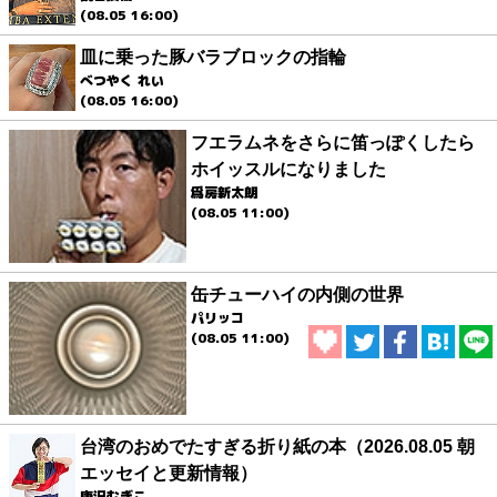
(08.05 16:00)
皿に乗った豚バラブロックの指輪
べつやく れい
(08.05 16:00)
フエラムネをさらに笛っぽくしたら
ホイッスルになりました
爲房新太朗
(08.05 11:00)
缶チューハイの内側の世界
パリッコ
(08.05 11:00)
台湾のおめでたすぎる折り紙の本（2026.08.05 朝
エッセイと更新情報）
唐沢むぎこ