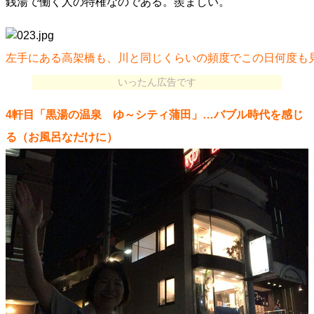
銭湯で働く人の特権なのである。羨ましい。
左手にある高架橋も、川と同じくらいの頻度でこの日何度も
いったん広告です
4軒目「黒湯の温泉 ゆ～シティ蒲田」…バブル時代を感じ
る（お風呂なだけに）