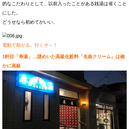
的なこだわりとして、以前入ったことがある銭湯は省くこと
にした。
どうせなら初めてがいい。
電動で助かる。行くぞ～！
1軒目「寿湯」…謎めいた高級化粧料「名曲クリーム」は確
かに高級