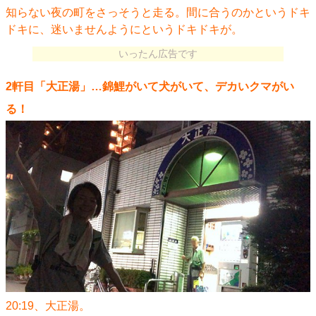
知らない夜の町をさっそうと走る。間に合うのかというドキ
ドキに、迷いませんようにというドキドキが。
いったん広告です
2軒目「大正湯」…錦鯉がいて犬がいて、デカいクマがい
る！
20:19、大正湯。