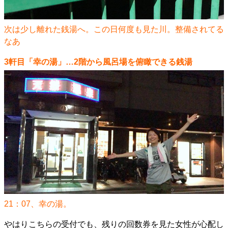
次は少し離れた銭湯へ。この日何度も見た川。整備されてる
なあ
3軒目「幸の湯」…2階から風呂場を俯瞰できる銭湯
21：07、幸の湯。
やはりこちらの受付でも、残りの回数券を見た女性が心配し