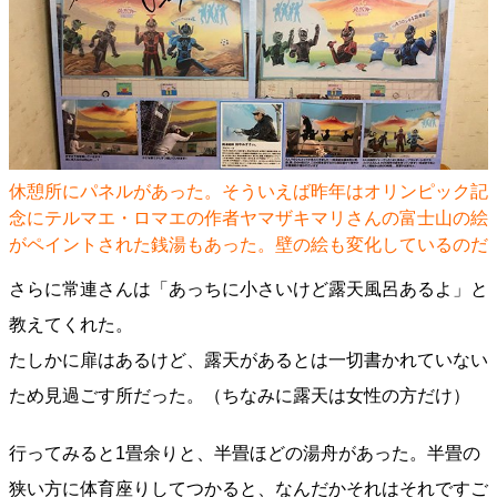
休憩所にパネルがあった。そういえば昨年はオリンピック記
念にテルマエ・ロマエの作者ヤマザキマリさんの富士山の絵
がペイントされた銭湯もあった。壁の絵も変化しているのだ
さらに常連さんは「あっちに小さいけど露天風呂あるよ」と
教えてくれた。
たしかに扉はあるけど、露天があるとは一切書かれていない
ため見過ごす所だった。（ちなみに露天は女性の方だけ）
行ってみると1畳余りと、半畳ほどの湯舟があった。半畳の
狭い方に体育座りしてつかると、なんだかそれはそれですご