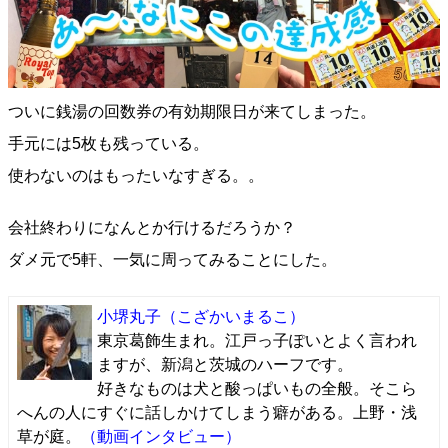
ついに銭湯の回数券の有効期限日が来てしまった。
手元には5枚も残っている。
使わないのはもったいなすぎる。。
会社終わりになんとか行けるだろうか？
ダメ元で5軒、一気に周ってみることにした。
小堺丸子
（こざかいまるこ）
東京葛飾生まれ。江戸っ子ぽいとよく言われ
ますが、新潟と茨城のハーフです。
好きなものは犬と酸っぱいもの全般。そこら
へんの人にすぐに話しかけてしまう癖がある。上野・浅
草が庭。
（動画インタビュー）