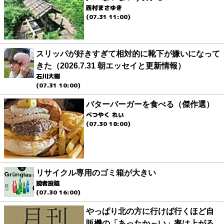
西村まさゆき
(07.31 11:00)
スリッパが好きすぎて相対的に靴下が嫌いになって
きた（2026.7.31 朝エッセイと更新情報）
石川大樹
(07.31 10:00)
バターバーガーを食べる（傑作選）
べつやく れい
(07.30 18:00)
リサイクル専用のゴミ箱が大きい
読者投稿
(07.30 16:00)
やっぱり北の方に行けば行くほど自
販機の「あったか～い」率は上がる