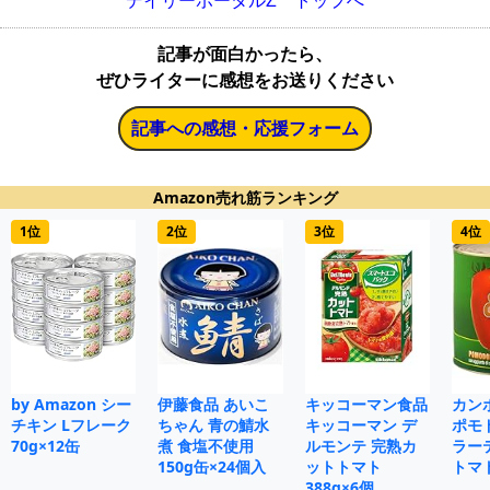
デイリーポータルZ トップへ
記事が面白かったら、
ぜひライターに感想をお送りください
記事への感想・応援フォーム
Amazon売れ筋ランキング
1位
2位
3位
4位
by Amazon シー
伊藤食品 あいこ
キッコーマン食品
カン
チキン Lフレーク
ちゃん 青の鯖水
キッコーマン デ
ポモ
70g×12缶
煮 食塩不使用
ルモンテ 完熟カ
ラー
150g缶×24個入
ットトマト
トマト
388g×6個