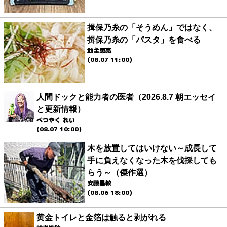
揖保乃糸の「そうめん」ではなく、
揖保乃糸の「パスタ」を食べる
地主恵亮
(08.07 11:00)
人間ドックと能力者の医者（2026.8.7 朝エッセイ
と更新情報）
べつやく れい
(08.07 10:00)
木を放置してはいけない～成長して
手に負えなくなった木を伐採しても
らう～（傑作選）
安藤昌教
(08.06 18:00)
黄金トイレと金箔は触ると剥がれる