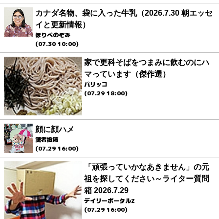
カナダ名物、袋に入った牛乳（2026.7.30 朝エッセ
イと更新情報）
ほりべのぞみ
(07.30 10:00)
家で更科そばをつまみに飲むのにハ
マっています（傑作選）
パリッコ
(07.29 18:00)
顔に顔ハメ
読者投稿
(07.29 16:00)
「頑張っていかなあきません」の元
祖を探してください～ライター質問
箱 2026.7.29
デイリーポータルZ
(07.29 16:00)