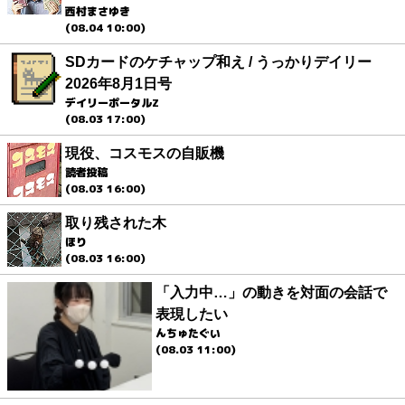
西村まさゆき
(08.04 10:00)
SDカードのケチャップ和え / うっかりデイリー
2026年8月1日号
デイリーポータルZ
(08.03 17:00)
現役、コスモスの自販機
読者投稿
(08.03 16:00)
取り残された木
ほり
(08.03 16:00)
「入力中…」の動きを対面の会話で
表現したい
んちゅたぐい
(08.03 11:00)