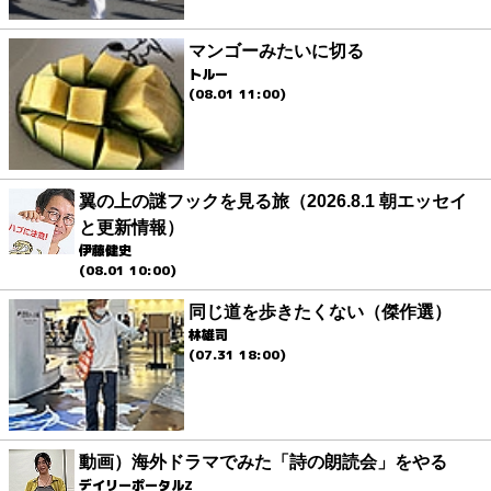
マンゴーみたいに切る
トルー
(08.01 11:00)
翼の上の謎フックを見る旅（2026.8.1 朝エッセイ
と更新情報）
伊藤健史
(08.01 10:00)
同じ道を歩きたくない（傑作選）
林雄司
(07.31 18:00)
動画）海外ドラマでみた「詩の朗読会」をやる
デイリーポータルZ