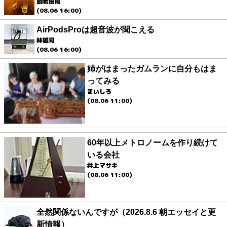
読者投稿
(08.06 16:00)
AirPodsProは超音波が聞こえる
林雄司
(08.06 16:00)
姉がはまったガムランに自分もはま
ってみる
まいしろ
(08.06 11:00)
60年以上メトロノームを作り続けて
いる会社
井上マサキ
(08.06 11:00)
全然関係ないんですが（2026.8.6 朝エッセイと更
新情報）