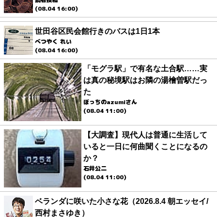
(08.04 16:00)
世田谷区民会館行きのバスは1日1本
べつやく れい
(08.04 16:00)
「モグラ駅」で有名な土合駅……実
は真の秘境駅はお隣の湯檜曽駅だっ
た
ぼっちのazumiさん
(08.04 11:00)
【大調査】現代人は普通に生活して
いると一日に何曲聞くことになるの
か？
石井公二
(08.04 11:00)
ベランダに咲いた小さな花（2026.8.4 朝エッセイ/
西村まさゆき）