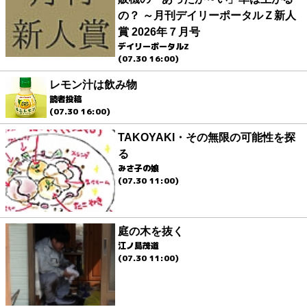
の？ ～月刊デイリーポータルＺ新人
賞 2026年７月号
デイリーポータルZ
(07.30 16:00)
レモン汁は飲み物
読者投稿
(07.30 16:00)
TAKOYAKI・その無限の可能性を探
る
みさ子の娘
(07.30 11:00)
庭の木を抜く
江ノ島茂道
(07.30 11:00)