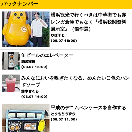
バックナンバー
横浜観光で行くべきは中華街でも赤
レンガ倉庫でもなく『横浜税関資料
展示室』（傑作選）
りばすと
(08.07 18:00)
缶ビールのエレベーター
読者投稿
(08.07 16:00)
みんなにおいを嗅ぎたくなる、めんたいこ色のハン
ドソープ
鈴木さくら
(08.07 16:00)
平成のデニムペンケースを自作する
とりもちうずら
(08.07 11:00)