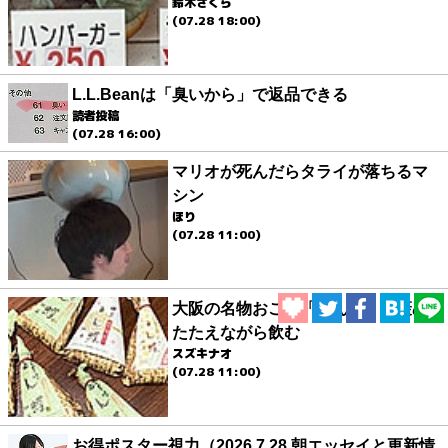
鈴木さくら
(07.28 18:00)
L.L.Beanは「臭いから」で返品できる
読者投稿
(07.28 16:00)
マリオが死んだらタライが落ちるマ
シン
ほり
(07.28 11:00)
大阪の名物おこわ「とん蝶」を褒め
たたえながら飲む
スズキナオ
(07.28 11:00)
お得ポスター視力（2026.7.28 朝エッセイと更新情