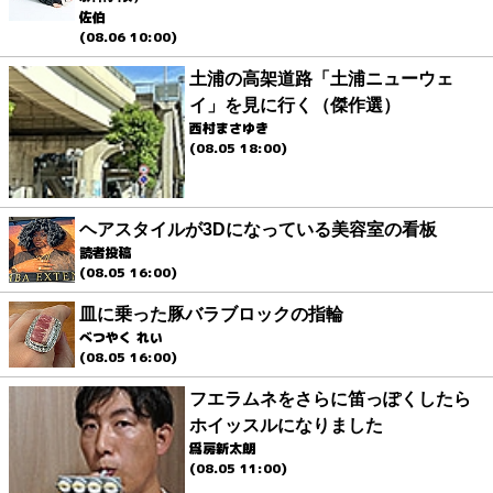
佐伯
(08.06 10:00)
土浦の高架道路「土浦ニューウェ
イ」を見に行く（傑作選）
西村まさゆき
(08.05 18:00)
ヘアスタイルが3Dになっている美容室の看板
読者投稿
(08.05 16:00)
皿に乗った豚バラブロックの指輪
べつやく れい
(08.05 16:00)
フエラムネをさらに笛っぽくしたら
ホイッスルになりました
爲房新太朗
(08.05 11:00)