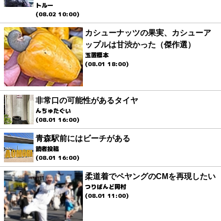
トルー
(08.02 10:00)
カシューナッツの果実、カシューア
ップルは甘渋かった（傑作選）
玉置標本
(08.01 18:00)
非常口の可能性があるタイヤ
んちゅたぐい
(08.01 16:00)
青森駅前にはビーチがある
読者投稿
(08.01 16:00)
柔道着でペヤングのCMを再現したい
つりばんど岡村
(08.01 11:00)