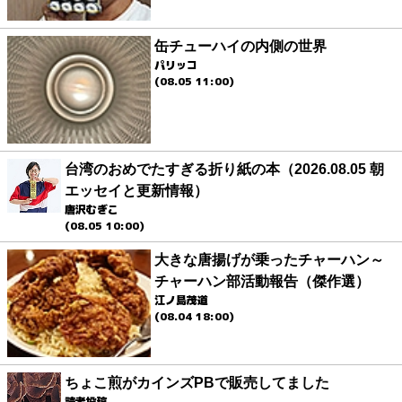
缶チューハイの内側の世界
パリッコ
(08.05 11:00)
台湾のおめでたすぎる折り紙の本（2026.08.05 朝
エッセイと更新情報）
唐沢むぎこ
(08.05 10:00)
大きな唐揚げが乗ったチャーハン～
チャーハン部活動報告（傑作選）
江ノ島茂道
(08.04 18:00)
ちょこ煎がカインズPBで販売してました
読者投稿