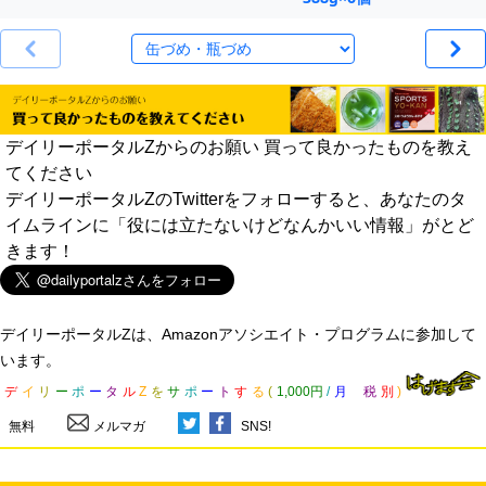
デイリーポータルZからのお願い 買って良かったものを教え
てください
デイリーポータルZのTwitterをフォローすると、あなたのタ
イムラインに「役には立たないけどなんかいい情報」がとど
きます！
デイリーポータルZは、Amazonアソシエイト・プログラムに参加して
います。
デ
イ
リ
ー
ポ
ー
タ
ル
Z
を
サ
ポ
ー
ト
す
る
(
1,000円
/
月
税
別
)
無料
メルマガ
SNS!