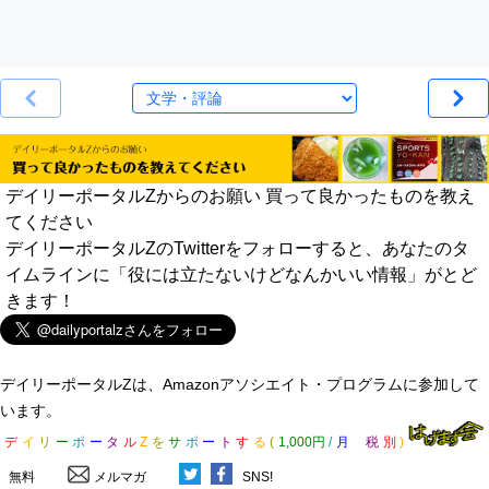
デイリーポータルZからのお願い 買って良かったものを教え
てください
デイリーポータルZのTwitterをフォローすると、あなたのタ
イムラインに「役には立たないけどなんかいい情報」がとど
きます！
デイリーポータルZは、Amazonアソシエイト・プログラムに参加して
います。
デ
イ
リ
ー
ポ
ー
タ
ル
Z
を
サ
ポ
ー
ト
す
る
(
1,000円
/
月
税
別
)
無料
メルマガ
SNS!