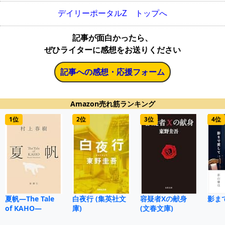
デイリーポータルZ トップへ
記事が面白かったら、
ぜひライターに感想をお送りください
記事への感想・応援フォーム
Amazon売れ筋ランキング
1位
2位
3位
4位
夏帆―The Tale
白夜行 (集英社文
容疑者Xの献身
影ま
of KAHO―
庫)
(文春文庫)