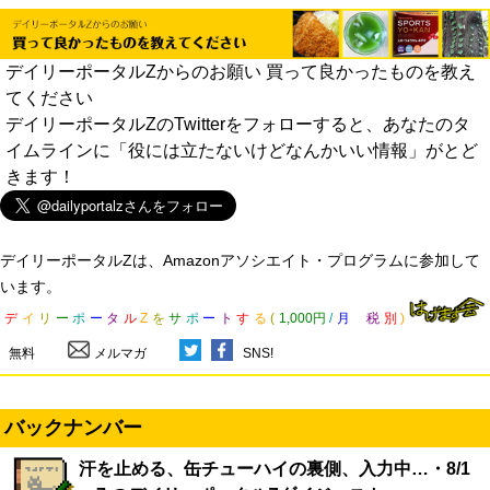
デイリーポータルZからのお願い 買って良かったものを教え
てください
デイリーポータルZのTwitterをフォローすると、あなたのタ
イムラインに「役には立たないけどなんかいい情報」がとど
きます！
デイリーポータルZは、Amazonアソシエイト・プログラムに参加して
います。
デ
イ
リ
ー
ポ
ー
タ
ル
Z
を
サ
ポ
ー
ト
す
る
(
1,000円
/
月
税
別
)
無料
メルマガ
SNS!
バックナンバー
汗を止める、缶チューハイの裏側、入力中…・8/1