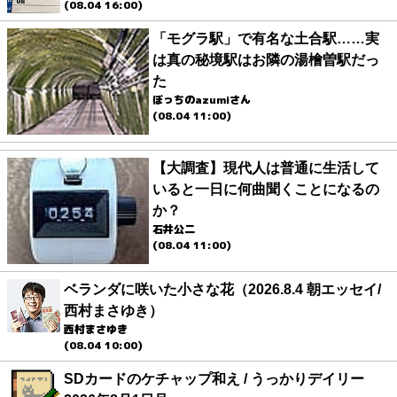
(08.04 16:00)
「モグラ駅」で有名な土合駅……実
は真の秘境駅はお隣の湯檜曽駅だっ
た
ぼっちのazumiさん
(08.04 11:00)
【大調査】現代人は普通に生活して
いると一日に何曲聞くことになるの
か？
石井公二
(08.04 11:00)
ベランダに咲いた小さな花（2026.8.4 朝エッセイ/
西村まさゆき）
西村まさゆき
(08.04 10:00)
SDカードのケチャップ和え / うっかりデイリー