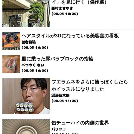
イ」を見に行く（傑作選）
西村まさゆき
(08.05 18:00)
ヘアスタイルが3Dになっている美容室の看板
読者投稿
(08.05 16:00)
皿に乗った豚バラブロックの指輪
べつやく れい
(08.05 16:00)
フエラムネをさらに笛っぽくしたら
ホイッスルになりました
爲房新太朗
(08.05 11:00)
缶チューハイの内側の世界
パリッコ