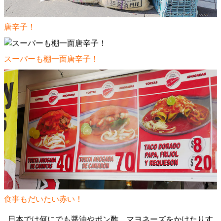
唐辛子！
スーパーも棚一面唐辛子！
食事もだいたい赤い！
日本では何にでも醤油やポン酢、マヨネーズをかけたりす