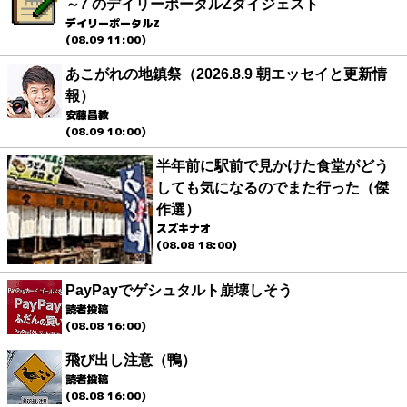
～7 のデイリーポータルZダイジェスト
デイリーポータルZ
(08.09 11:00)
あこがれの地鎮祭（2026.8.9 朝エッセイと更新情
報）
安藤昌教
(08.09 10:00)
半年前に駅前で見かけた食堂がどう
しても気になるのでまた行った（傑
作選）
スズキナオ
(08.08 18:00)
PayPayでゲシュタルト崩壊しそう
読者投稿
(08.08 16:00)
飛び出し注意（鴨）
読者投稿
(08.08 16:00)