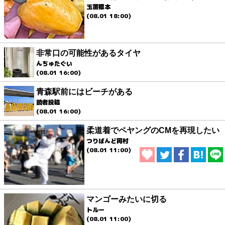
玉置標本
(08.01 18:00)
非常口の可能性があるタイヤ
んちゅたぐい
(08.01 16:00)
青森駅前にはビーチがある
読者投稿
(08.01 16:00)
柔道着でペヤングのCMを再現したい
つりばんど岡村
(08.01 11:00)
マンゴーみたいに切る
トルー
(08.01 11:00)