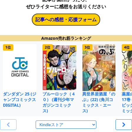
ぜひライターに感想をお送りください
記事への感想・応援フォーム
Amazon売れ筋ランキング
1位
2位
3位
4位
ダンダダン 25 (ジ
ブルーロック（４
異世界居酒屋「の
薬屋
ャンプコミックス
０） (週刊少年マ
ぶ」(22) (角川コ
17巻
DIGITAL)
ガジンコミック
ミックス・エー
ビッ
ス)
ス)
ミッ