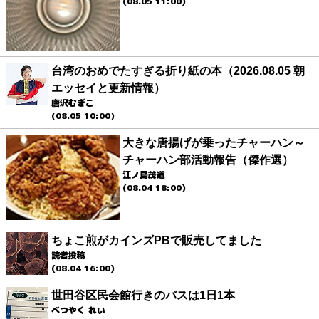
(08.05 11:00)
台湾のおめでたすぎる折り紙の本（2026.08.05 朝
エッセイと更新情報）
唐沢むぎこ
(08.05 10:00)
大きな唐揚げが乗ったチャーハン～
チャーハン部活動報告（傑作選）
江ノ島茂道
(08.04 18:00)
ちょこ煎がカインズPBで販売してました
読者投稿
(08.04 16:00)
世田谷区民会館行きのバスは1日1本
べつやく れい