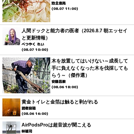
地主恵亮
(08.07 11:00)
人間ドックと能力者の医者（2026.8.7 朝エッセイ
と更新情報）
べつやく れい
(08.07 10:00)
木を放置してはいけない～成長して
手に負えなくなった木を伐採しても
らう～（傑作選）
安藤昌教
(08.06 18:00)
黄金トイレと金箔は触ると剥がれる
読者投稿
(08.06 16:00)
AirPodsProは超音波が聞こえる
林雄司