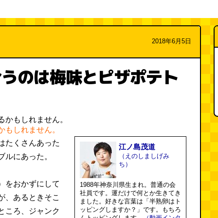
2018年6月5日
合うのは梅味とピザポテト
かもしれません。
はたくさんあった
江ノ島茂道
ブルにあった。
（えのしましげみ
ち）
）をおかずにして
1988年神奈川県生まれ。普通の会
社員です。運だけで何とか生きてき
が、あるときそこ
ました。好きな言葉は「半熟卵はト
ッピングしますか？」です。もちろ
ところ、ジャンク
んトッピングします。
（動画インタ