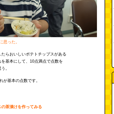
に思った。
したらおいしいポテトチップスがある
を基本にして、10点満点で点数を
思う。
スの茶漬けを作ってみる