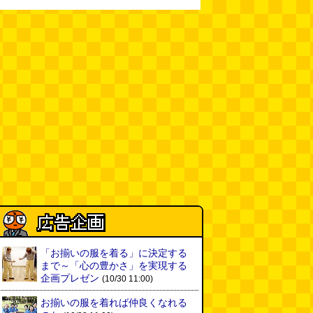
「お揃いの服を着る」に決定する
まで～「心の豊かさ」を実現する
企画プレゼン
(10/30 11:00)
お揃いの服を着れば仲良くなれる