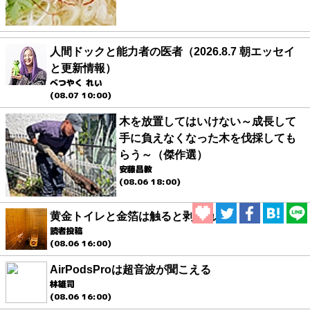
人間ドックと能力者の医者（2026.8.7 朝エッセイ
と更新情報）
べつやく れい
(08.07 10:00)
木を放置してはいけない～成長して
手に負えなくなった木を伐採しても
らう～（傑作選）
安藤昌教
(08.06 18:00)
黄金トイレと金箔は触ると剥がれる
読者投稿
(08.06 16:00)
AirPodsProは超音波が聞こえる
林雄司
(08.06 16:00)