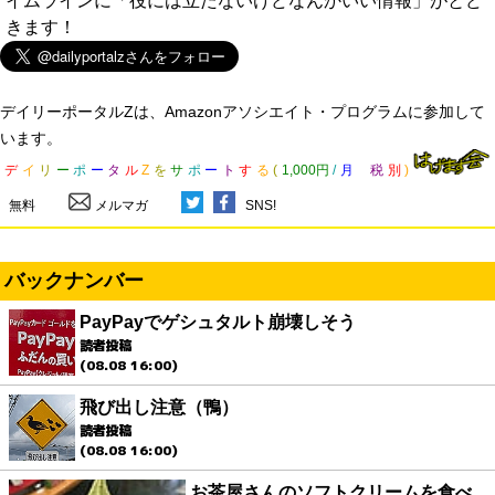
イムラインに「役には立たないけどなんかいい情報」がとど
きます！
デイリーポータルZは、Amazonアソシエイト・プログラムに参加して
います。
デ
イ
リ
ー
ポ
ー
タ
ル
Z
を
サ
ポ
ー
ト
す
る
(
1,000円
/
月
税
別
)
無料
メルマガ
SNS!
バックナンバー
PayPayでゲシュタルト崩壊しそう
読者投稿
(08.08 16:00)
飛び出し注意（鴨）
読者投稿
(08.08 16:00)
お茶屋さんのソフトクリームを食べ