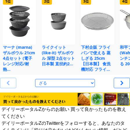
1位
2位
3位
4位
マーナ (marna)
ライクイット
下村企販 フライ
和平
ザルボウル 21cm
(like-it) ザルボウ
パンで使える 蒸
(Wah
4点セット (電子
ル 深型 2点セット
しざる 25cm
ンチ
レンジ対応/耐
日本製 直径約2…
【日本製】 食洗
る 20
熱…
機対応 フライ…
デイリーポータルZからのお願い 買って良かったものを教え
てください
デイリーポータルZのTwitterをフォローすると、あなたのタ