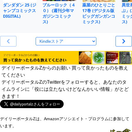
ダンダダン 25 (ジ
ブルーロック（４
薬屋のひとりごと
異世
ャンプコミックス
０） (週刊少年マ
17巻 (デジタル版
ぶ」(
DIGITAL)
ガジンコミック
ビッグガンガンコ
ミッ
ス)
ミックス)
ス)
デイリーポータルZからのお願い 買って良かったものを教え
てください
デイリーポータルZのTwitterをフォローすると、あなたのタ
イムラインに「役には立たないけどなんかいい情報」がとど
きます！
デイリーポータルZは、Amazonアソシエイト・プログラムに参加して
います。