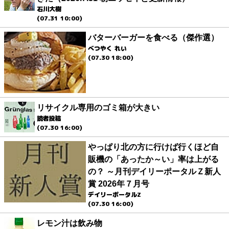
石川大樹
(07.31 10:00)
バターバーガーを食べる（傑作選）
べつやく れい
(07.30 18:00)
リサイクル専用のゴミ箱が大きい
読者投稿
(07.30 16:00)
やっぱり北の方に行けば行くほど自
販機の「あったか～い」率は上がる
の？ ～月刊デイリーポータルＺ新人
賞 2026年７月号
デイリーポータルZ
(07.30 16:00)
レモン汁は飲み物