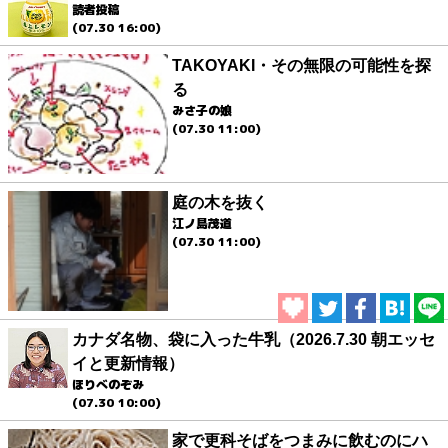
読者投稿
(07.30 16:00)
TAKOYAKI・その無限の可能性を探
る
みさ子の娘
(07.30 11:00)
庭の木を抜く
江ノ島茂道
(07.30 11:00)
カナダ名物、袋に入った牛乳（2026.7.30 朝エッセ
イと更新情報）
ほりべのぞみ
(07.30 10:00)
家で更科そばをつまみに飲むのにハ