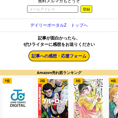
無料メルマガもどうぞ
登録
デイリーポータルZ トップへ
記事が面白かったら、
ぜひライターに感想をお送りください
記事への感想・応援フォーム
Amazon売れ筋ランキング
1位
2位
3位
4位