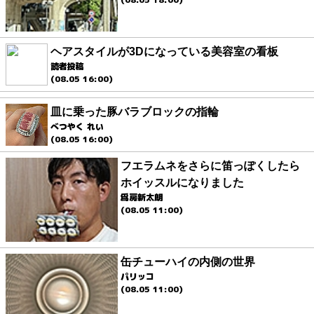
ヘアスタイルが3Dになっている美容室の看板
読者投稿
(08.05 16:00)
皿に乗った豚バラブロックの指輪
べつやく れい
(08.05 16:00)
フエラムネをさらに笛っぽくしたら
ホイッスルになりました
爲房新太朗
(08.05 11:00)
缶チューハイの内側の世界
パリッコ
(08.05 11:00)