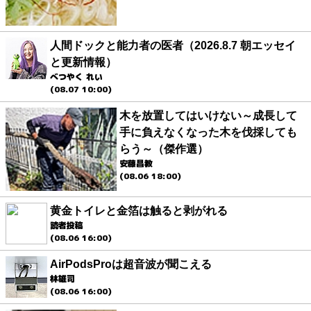
人間ドックと能力者の医者（2026.8.7 朝エッセイ
と更新情報）
べつやく れい
(08.07 10:00)
木を放置してはいけない～成長して
手に負えなくなった木を伐採しても
らう～（傑作選）
安藤昌教
(08.06 18:00)
黄金トイレと金箔は触ると剥がれる
読者投稿
(08.06 16:00)
AirPodsProは超音波が聞こえる
林雄司
(08.06 16:00)