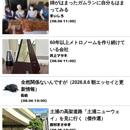
姉がはまったガムランに自分もはま
ってみる
まいしろ
(08.06 11:00)
60年以上メトロノームを作り続けて
いる会社
井上マサキ
(08.06 11:00)
全然関係ないんですが（2026.8.6 朝エッセイと更
新情報）
佐伯
(08.06 10:00)
土浦の高架道路「土浦ニューウェ
イ」を見に行く（傑作選）
西村まさゆき
(08.05 18:00)