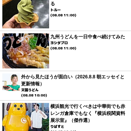
る
トルー
(08.08 11:00)
九州うどんを一日中食べ続けてみた
ヨシダプロ
(08.08 11:00)
外から見たほうが面白い（2026.8.8 朝エッセイと
更新情報）
文園うどん
(08.08 10:00)
横浜観光で行くべきは中華街でも赤
レンガ倉庫でもなく『横浜税関資料
展示室』（傑作選）
りばすと