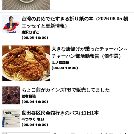
台湾のおめでたすぎる折り紙の本（2026.08.05 朝
エッセイと更新情報）
唐沢むぎこ
(08.05 10:00)
大きな唐揚げが乗ったチャーハン～
チャーハン部活動報告（傑作選）
江ノ島茂道
(08.04 18:00)
ちょこ煎がカインズPBで販売してました
読者投稿
(08.04 16:00)
世田谷区民会館行きのバスは1日1本
べつやく れい
(08.04 16:00)