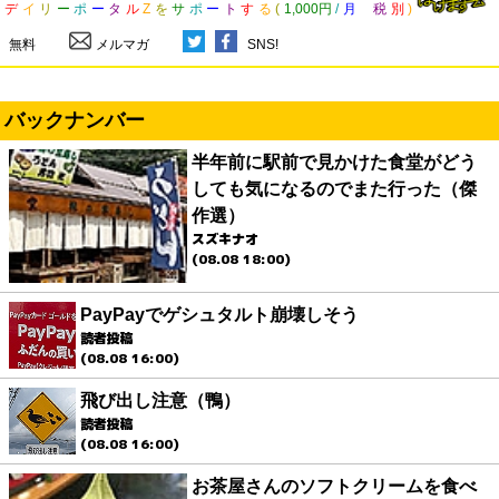
デ
イ
リ
ー
ポ
ー
タ
ル
Z
を
サ
ポ
ー
ト
す
る
(
1,000円
/
月
税
別
)
無料
メルマガ
SNS!
バックナンバー
半年前に駅前で見かけた食堂がどう
しても気になるのでまた行った（傑
作選）
スズキナオ
(08.08 18:00)
PayPayでゲシュタルト崩壊しそう
読者投稿
(08.08 16:00)
飛び出し注意（鴨）
読者投稿
(08.08 16:00)
お茶屋さんのソフトクリームを食べ