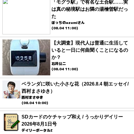
「モグラ駅」で有名な土合駅……実
は真の秘境駅はお隣の湯檜曽駅だっ
た
ぼっちのazumiさん
(08.04 11:00)
【大調査】現代人は普通に生活して
いると一日に何曲聞くことになるの
か？
石井公二
(08.04 11:00)
ベランダに咲いた小さな花（2026.8.4 朝エッセイ/
西村まさゆき）
西村まさゆき
(08.04 10:00)
SDカードのケチャップ和え / うっかりデイリー
2026年8月1日号
デイリーポータルZ