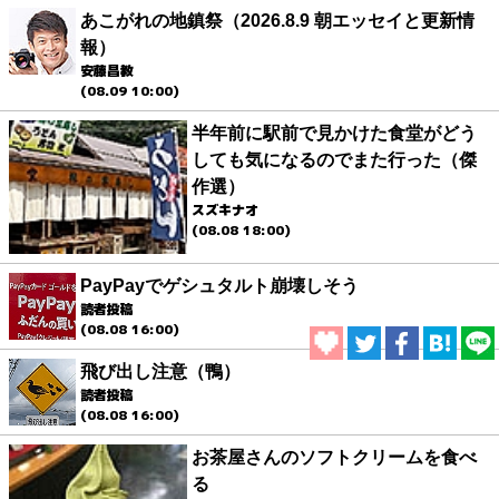
あこがれの地鎮祭（2026.8.9 朝エッセイと更新情
報）
安藤昌教
(08.09 10:00)
半年前に駅前で見かけた食堂がどう
しても気になるのでまた行った（傑
作選）
スズキナオ
(08.08 18:00)
PayPayでゲシュタルト崩壊しそう
読者投稿
(08.08 16:00)
飛び出し注意（鴨）
読者投稿
(08.08 16:00)
お茶屋さんのソフトクリームを食べ
る