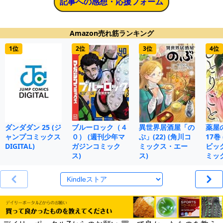
記事への感想・応援フォーム
Amazon売れ筋ランキング
1位
2位
3位
4位
ダンダダン 25 (ジ
ブルーロック（４
異世界居酒屋「の
薬屋
ャンプコミックス
０） (週刊少年マ
ぶ」(22) (角川コ
17巻
DIGITAL)
ガジンコミック
ミックス・エー
ビッ
ス)
ス)
ミッ