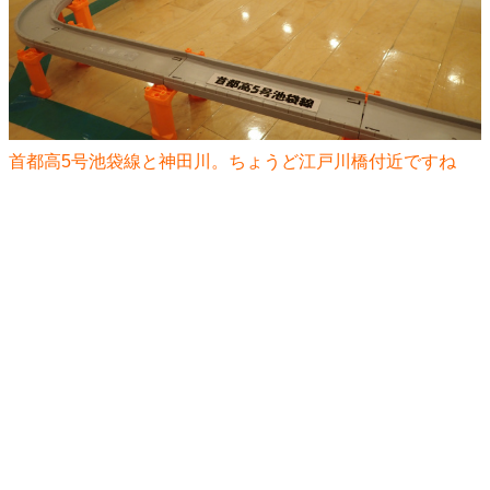
首都高5号池袋線と神田川。ちょうど江戸川橋付近ですね