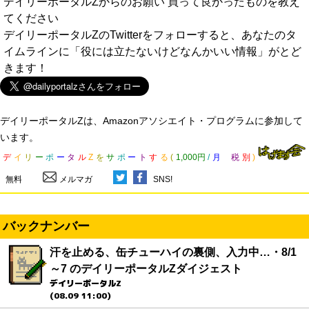
デイリーポータルZからのお願い 買って良かったものを教え
てください
デイリーポータルZのTwitterをフォローすると、あなたのタ
イムラインに「役には立たないけどなんかいい情報」がとど
きます！
デイリーポータルZは、Amazonアソシエイト・プログラムに参加して
います。
デ
イ
リ
ー
ポ
ー
タ
ル
Z
を
サ
ポ
ー
ト
す
る
(
1,000円
/
月
税
別
)
無料
メルマガ
SNS!
バックナンバー
汗を止める、缶チューハイの裏側、入力中…・8/1
～7 のデイリーポータルZダイジェスト
デイリーポータルZ
(08.09 11:00)