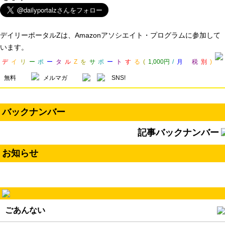
デイリーポータルZは、Amazonアソシエイト・プログラムに参加して
います。
デ
イ
リ
ー
ポ
ー
タ
ル
Z
を
サ
ポ
ー
ト
す
る
(
1,000円
/
月
税
別
)
無料
メルマガ
SNS!
バックナンバー
記事バックナンバー
お知らせ
ごあんない