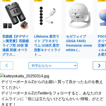
双眼鏡【IFデザイ
Lifelume 星空ラ
セガフェイブ
POC
ン賞受賞】双眼鏡
イト プラネタリ
(SEGA FAVE)
タリ
ライブ用 20倍 望
ウム USB式 星空
Homestar snow
交換
遠鏡 防振 オペラ
投影＆ナイトライ
white (…
ィル
グラス…
ト …
き星
デイリーポータルZからのお願い 買って良かったものを教え
てください
デイリーポータルZのTwitterをフォローすると、あなたのタ
イムラインに「役には立たないけどなんかいい情報」がとど
きます！