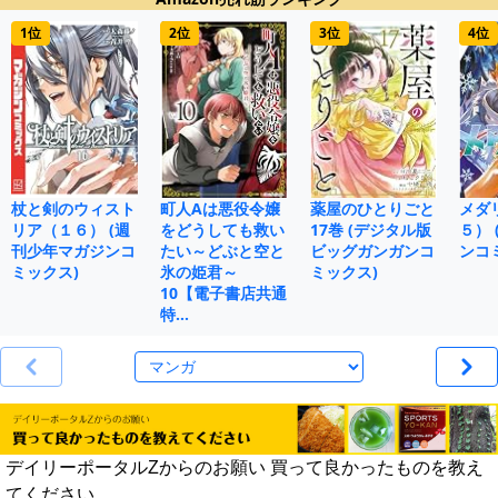
1位
2位
3位
4位
杖と剣のウィスト
町人Aは悪役令嬢
薬屋のひとりごと
メダ
リア（１６） (週
をどうしても救い
17巻 (デジタル版
５）
刊少年マガジンコ
たい～どぶと空と
ビッグガンガンコ
ンコ
ミックス)
氷の姫君～
ミックス)
10【電子書店共通
特…
デイリーポータルZからのお願い 買って良かったものを教え
てください