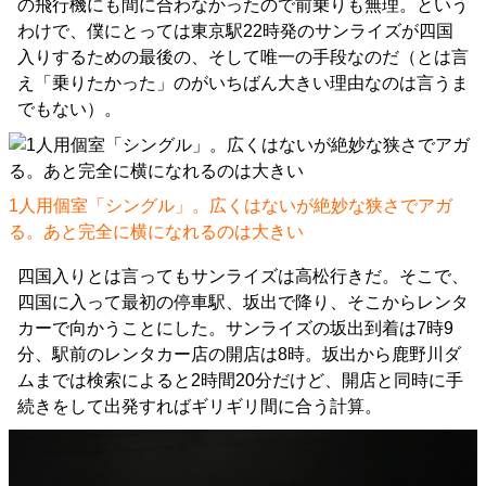
の飛行機にも間に合わなかったので前乗りも無理。という
わけで、僕にとっては東京駅22時発のサンライズが四国
入りするための最後の、そして唯一の手段なのだ（とは言
え「乗りたかった」のがいちばん大きい理由なのは言うま
でもない）。
1人用個室「シングル」。広くはないが絶妙な狭さでアガ
る。あと完全に横になれるのは大きい
四国入りとは言ってもサンライズは高松行きだ。そこで、
四国に入って最初の停車駅、坂出で降り、そこからレンタ
カーで向かうことにした。サンライズの坂出到着は7時9
分、駅前のレンタカー店の開店は8時。坂出から鹿野川ダ
ムまでは検索によると2時間20分だけど、開店と同時に手
続きをして出発すればギリギリ間に合う計算。