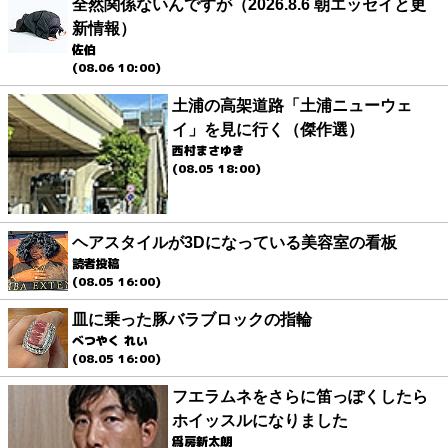
全然関係ないんですが（2026.8.6 朝エッセイと更
新情報）
佐伯
(08.06 10:00)
土浦の高架道路「土浦ニューウェ
イ」を見に行く（傑作選）
西村まさゆき
(08.05 18:00)
ヘアスタイルが3Dになっている美容室の看板
読者投稿
(08.05 16:00)
皿に乗った豚バラブロックの指輪
べつやく れい
(08.05 16:00)
フエラムネをさらに笛っぽくしたら
ホイッスルになりました
爲房新太朗