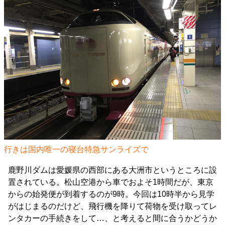
行きは国内唯一の寝台特急サンライズで
鹿野川ダムは愛媛県の西部にある大洲市というところに設
置されている。松山空港から車でおよそ1時間だが、東京
からの始発便が到着するのが9時。今回は10時半から見学
がはじまるのだけど、飛行機を降りて荷物を受け取ってレ
ンタカーの手続きをして…、と考えると間に合うかどうか