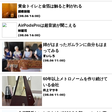
黄金トイレと金箔は触ると剥がれる
読者投稿
(08.06 16:00)
AirPodsProは超音波が聞こえる
林雄司
(08.06 16:00)
姉がはまったガムランに自分もはま
ってみる
まいしろ
(08.06 11:00)
60年以上メトロノームを作り続けて
いる会社
井上マサキ
(08.06 11:00)