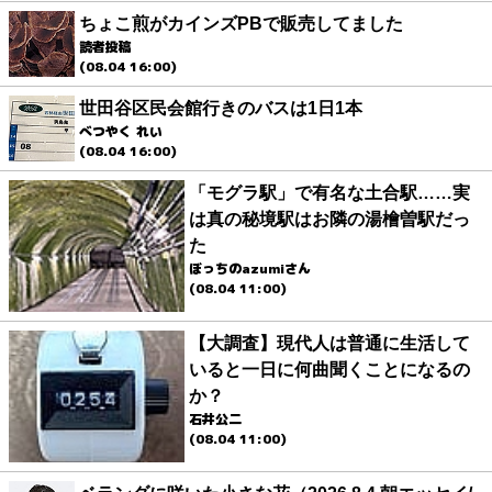
ちょこ煎がカインズPBで販売してました
読者投稿
(08.04 16:00)
世田谷区民会館行きのバスは1日1本
べつやく れい
(08.04 16:00)
「モグラ駅」で有名な土合駅……実
は真の秘境駅はお隣の湯檜曽駅だっ
た
ぼっちのazumiさん
(08.04 11:00)
【大調査】現代人は普通に生活して
いると一日に何曲聞くことになるの
か？
石井公二
(08.04 11:00)