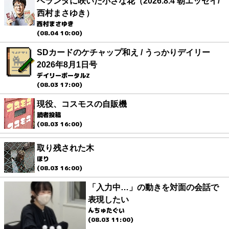
ベランダに咲いた小さな花（2026.8.4 朝エッセイ/
西村まさゆき）
西村まさゆき
(08.04 10:00)
SDカードのケチャップ和え / うっかりデイリー
2026年8月1日号
デイリーポータルZ
(08.03 17:00)
現役、コスモスの自販機
読者投稿
(08.03 16:00)
取り残された木
ほり
(08.03 16:00)
「入力中…」の動きを対面の会話で
表現したい
んちゅたぐい
(08.03 11:00)