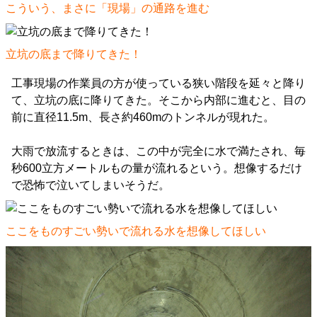
こういう、まさに「現場」の通路を進む
立坑の底まで降りてきた！
工事現場の作業員の方が使っている狭い階段を延々と降り
て、立坑の底に降りてきた。そこから内部に進むと、目の
前に直径11.5m、長さ約460mのトンネルが現れた。
大雨で放流するときは、この中が完全に水で満たされ、毎
秒600立方メートルもの量が流れるという。想像するだけ
で恐怖で泣いてしまいそうだ。
ここをものすごい勢いで流れる水を想像してほしい