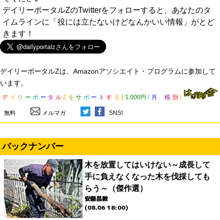
デイリーポータルZのTwitterをフォローすると、あなたのタ
イムラインに「役には立たないけどなんかいい情報」がとど
きます！
デイリーポータルZは、Amazonアソシエイト・プログラムに参加して
います。
デ
イ
リ
ー
ポ
ー
タ
ル
Z
を
サ
ポ
ー
ト
す
る
(
1,000円
/
月
税
別
)
無料
メルマガ
SNS!
バックナンバー
木を放置してはいけない～成長して
手に負えなくなった木を伐採しても
らう～（傑作選）
安藤昌教
(08.06 18:00)