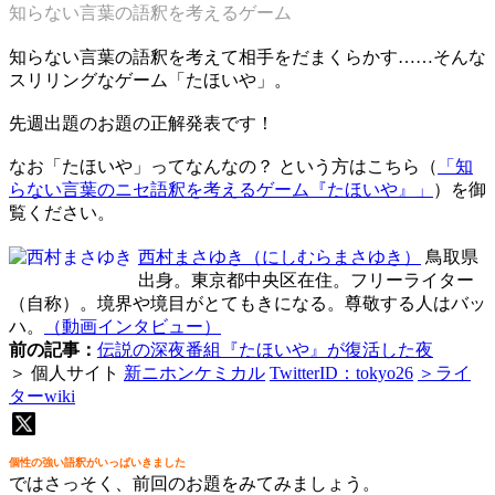
知らない言葉の語釈を考えるゲーム
知らない言葉の語釈を考えて相手をだまくらかす……そんな
スリリングなゲーム「たほいや」。
先週出題のお題の正解発表です！
なお「たほいや」ってなんなの？ という方はこちら（
「知
らない言葉のニセ語釈を考えるゲーム『たほいや』」
）を御
覧ください。
西村まさゆき
（にしむらまさゆき）
鳥取県
出身。東京都中央区在住。フリーライター
（自称）。境界や境目がとてもきになる。尊敬する人はバッ
ハ。
（動画インタビュー）
前の記事：
伝説の深夜番組『たほいや』が復活した夜
＞ 個人サイト
新ニホンケミカル
TwitterID：tokyo26
＞ライ
ターwiki
個性の強い語釈がいっぱいきました
ではさっそく、前回のお題をみてみましょう。