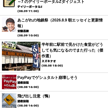
～7 のデイリーポータルZダイジェスト
デイリーポータルZ
(08.09 11:00)
あこがれの地鎮祭（2026.8.9 朝エッセイと更新情
報）
安藤昌教
(08.09 10:00)
半年前に駅前で見かけた食堂がどう
しても気になるのでまた行った（傑
作選）
スズキナオ
(08.08 18:00)
PayPayでゲシュタルト崩壊しそう
読者投稿
(08.08 16:00)
飛び出し注意（鴨）
読者投稿
(08.08 16:00)