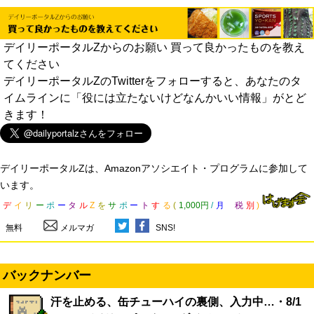
デイリーポータルZからのお願い 買って良かったものを教え
てください
デイリーポータルZのTwitterをフォローすると、あなたのタ
イムラインに「役には立たないけどなんかいい情報」がとど
きます！
デイリーポータルZは、Amazonアソシエイト・プログラムに参加して
います。
デ
イ
リ
ー
ポ
ー
タ
ル
Z
を
サ
ポ
ー
ト
す
る
(
1,000円
/
月
税
別
)
無料
メルマガ
SNS!
バックナンバー
汗を止める、缶チューハイの裏側、入力中…・8/1