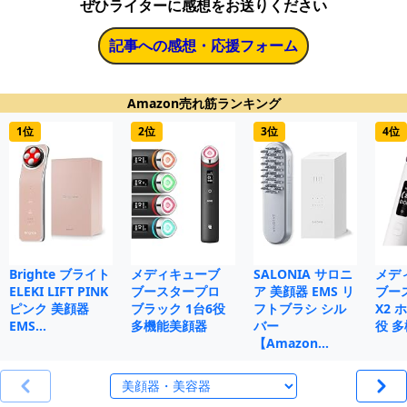
ぜひライターに感想をお送りください
記事への感想・応援フォーム
Amazon売れ筋ランキング
1位
2位
3位
4位
Brighte ブライト
メディキューブ
SALONIA サロニ
メデ
ELEKI LIFT PINK
ブースタープロ
ア 美顔器 EMS リ
ブー
ピンク 美顔器
ブラック 1台6役
フトブラシ シル
X2 
EMS…
多機能美顔器
バー
役 
【Amazon…