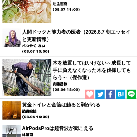
地主恵亮
(08.07 11:00)
人間ドックと能力者の医者（2026.8.7 朝エッセイ
と更新情報）
べつやく れい
(08.07 10:00)
木を放置してはいけない～成長して
手に負えなくなった木を伐採しても
らう～（傑作選）
安藤昌教
(08.06 18:00)
黄金トイレと金箔は触ると剥がれる
読者投稿
(08.06 16:00)
AirPodsProは超音波が聞こえる
林雄司