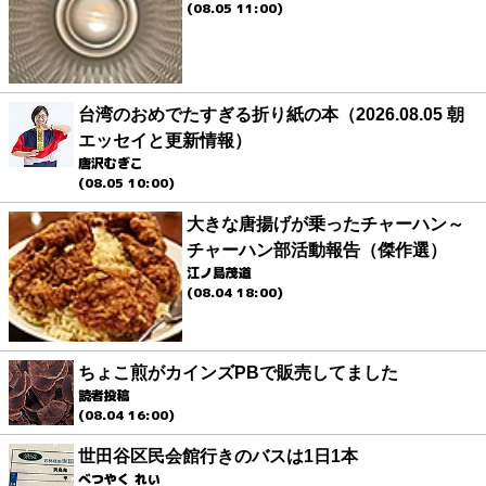
(08.05 11:00)
台湾のおめでたすぎる折り紙の本（2026.08.05 朝
エッセイと更新情報）
唐沢むぎこ
(08.05 10:00)
大きな唐揚げが乗ったチャーハン～
チャーハン部活動報告（傑作選）
江ノ島茂道
(08.04 18:00)
ちょこ煎がカインズPBで販売してました
読者投稿
(08.04 16:00)
世田谷区民会館行きのバスは1日1本
べつやく れい