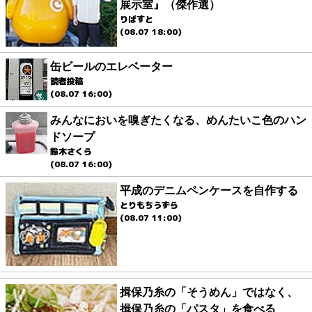
展示室』（傑作選）
りばすと
(08.07 18:00)
缶ビールのエレベーター
読者投稿
(08.07 16:00)
みんなにおいを嗅ぎたくなる、めんたいこ色のハン
ドソープ
鈴木さくら
(08.07 16:00)
平成のデニムペンケースを自作する
とりもちうずら
(08.07 11:00)
揖保乃糸の「そうめん」ではなく、
揖保乃糸の「パスタ」を食べる