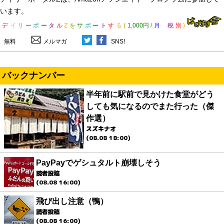
います。
デ
イ
リ
ー
ポ
ー
タ
ル
Z
を
サ
ポ
ー
ト
す
る
(
1,000円
/
月
税
別
)
無料
メルマガ
SNS!
バックナンバー
半年前に駅前で見かけた食堂がどう
しても気になるのでまた行った（傑
作選）
スズキナオ
(08.08 18:00)
PayPayでゲシュタルト崩壊しそう
読者投稿
(08.08 16:00)
飛び出し注意（鴨）
読者投稿
(08.08 16:00)