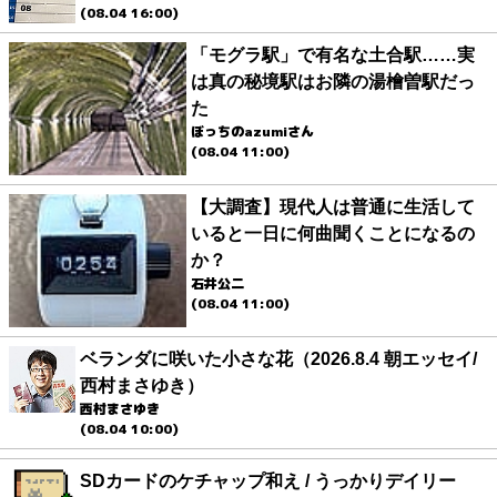
(08.04 16:00)
「モグラ駅」で有名な土合駅……実
は真の秘境駅はお隣の湯檜曽駅だっ
た
ぼっちのazumiさん
(08.04 11:00)
【大調査】現代人は普通に生活して
いると一日に何曲聞くことになるの
か？
石井公二
(08.04 11:00)
ベランダに咲いた小さな花（2026.8.4 朝エッセイ/
西村まさゆき）
西村まさゆき
(08.04 10:00)
SDカードのケチャップ和え / うっかりデイリー