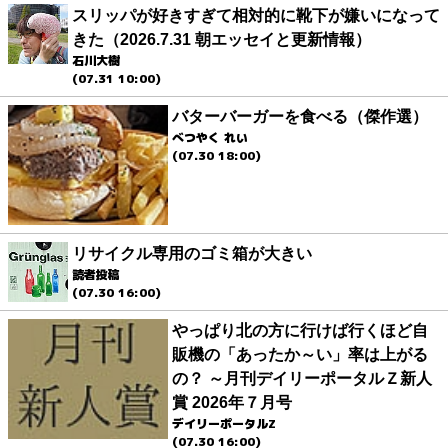
スリッパが好きすぎて相対的に靴下が嫌いになって
きた（2026.7.31 朝エッセイと更新情報）
石川大樹
(07.31 10:00)
バターバーガーを食べる（傑作選）
べつやく れい
(07.30 18:00)
リサイクル専用のゴミ箱が大きい
読者投稿
(07.30 16:00)
やっぱり北の方に行けば行くほど自
販機の「あったか～い」率は上がる
の？ ～月刊デイリーポータルＺ新人
賞 2026年７月号
デイリーポータルZ
(07.30 16:00)