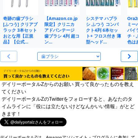
奇跡の歯ブラシ
【Amazon.co.jp
システマ ハブラ
Ora
[ふつう] クリアブ
限定】クリニカ
シ ふつう コンパ
ミー
ラック 3本セット
アドバンテージ
クト4列 6本セッ
パイ
おとな用【正規
歯ブラシ 4列 超コ
ト+ フロス付き 薄
チ・
品】【公式…
ン…
型ヘッド…
色は
デイリーポータルZからのお願い 買って良かったものを教え
てください
デイリーポータルZのTwitterをフォローすると、あなたのタ
イムラインに「役には立たないけどなんかいい情報」がとど
きます！
デイリーポータルZは、Amazonアソシエイト・プログラムに参加して