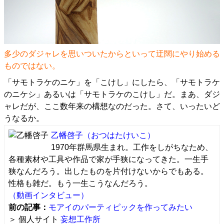
多少のダジャレを思いついたからといって迂闊にやり始める
ものではない。
「サモトラケのニケ」を「こけし」にしたら、「サモトラケ
のニケシ」あるいは「サモトラケのこけし」だ。まあ、ダジ
ャレだが、ここ数年来の構想なのだった。さて、いったいど
うなるか。
乙幡啓子
（おつはたけいこ）
1970年群馬県生まれ。工作をしがちなため、
各種素材や工具や作品で家が手狭になってきた。一生手
狭なんだろう。出したものを片付けないからでもある。
性格も雑だ。もう一生こうなんだろう。
（動画インタビュー）
前の記事：
モアイのパーティピックを作ってみたい
＞ 個人サイト
妄想工作所