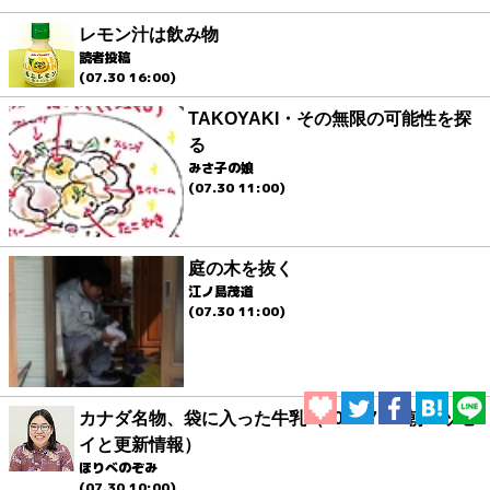
レモン汁は飲み物
読者投稿
(07.30 16:00)
TAKOYAKI・その無限の可能性を探
る
みさ子の娘
(07.30 11:00)
庭の木を抜く
江ノ島茂道
(07.30 11:00)
カナダ名物、袋に入った牛乳（2026.7.30 朝エッセ
イと更新情報）
ほりべのぞみ
(07.30 10:00)