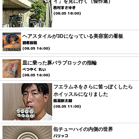
イ」を見に行く（傑作選）
西村まさゆき
(08.05 18:00)
ヘアスタイルが3Dになっている美容室の看板
読者投稿
(08.05 16:00)
皿に乗った豚バラブロックの指輪
べつやく れい
(08.05 16:00)
フエラムネをさらに笛っぽくしたら
ホイッスルになりました
爲房新太朗
(08.05 11:00)
缶チューハイの内側の世界
パリッコ