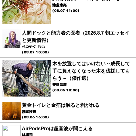
地主恵亮
(08.07 11:00)
人間ドックと能力者の医者（2026.8.7 朝エッセイ
と更新情報）
べつやく れい
(08.07 10:00)
木を放置してはいけない～成長して
手に負えなくなった木を伐採しても
らう～（傑作選）
安藤昌教
(08.06 18:00)
黄金トイレと金箔は触ると剥がれる
読者投稿
(08.06 16:00)
AirPodsProは超音波が聞こえる
林雄司