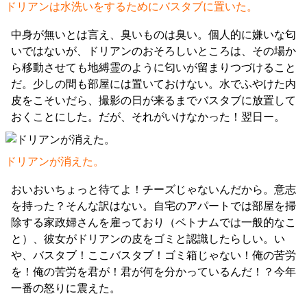
ドリアンは水洗いをするためにバスタブに置いた。
中身が無いとは言え、臭いものは臭い。個人的に嫌いな匂
いではないが、ドリアンのおそろしいところは、その場か
ら移動させても地縛霊のように匂いが留まりつづけること
だ。少しの間も部屋には置いておけない。水でふやけた内
皮をこそいだら、撮影の日が来るまでバスタブに放置して
おくことにした。だが、それがいけなかった！翌日ー。
ドリアンが消えた。
おいおいちょっと待てよ！チーズじゃないんだから。意志
を持った？そんな訳はない。自宅のアパートでは部屋を掃
除する家政婦さんを雇っており（ベトナムでは一般的なこ
と）、彼女がドリアンの皮をゴミと認識したらしい。い
や、バスタブ！ここバスタブ！ゴミ箱じゃない！俺の苦労
を！俺の苦労を君が！君が何を分かっているんだ！？今年
一番の怒りに震えた。