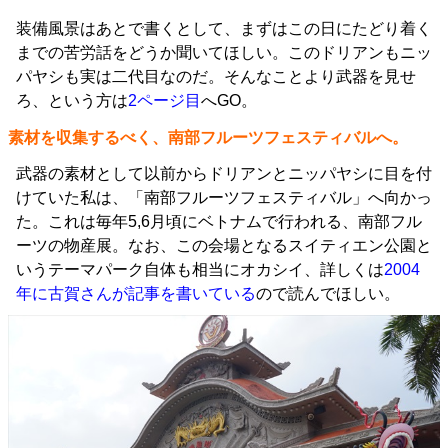
装備風景はあとで書くとして、まずはこの日にたどり着く
までの苦労話をどうか聞いてほしい。このドリアンもニッ
パヤシも実は二代目なのだ。そんなことより武器を見せ
ろ、という方は
2ページ目
へGO。
素材を収集するべく、南部フルーツフェスティバルへ。
武器の素材として以前からドリアンとニッパヤシに目を付
けていた私は、「南部フルーツフェスティバル」へ向かっ
た。これは毎年5,6月頃にベトナムで行われる、南部フル
ーツの物産展。なお、この会場となるスイティエン公園と
いうテーマパーク自体も相当にオカシイ、詳しくは
2004
年に古賀さんが記事を書いている
ので読んでほしい。