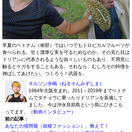
常夏のベトナム（南部）ではいつでもトロピカルフルーツが
食べられる。甘く濃厚な実を守るためなのか、その見た目は
ドリアンに代表されるような凶々しいものもあり、不用意に
触るとケガをすることもある。それなら、むしろその特徴を
伸ばしてあげたい。つくろう！武器を。
ネルソン水嶋
（ねるそんみずしま）
1984年大阪生まれ。2011～2019年までベトナ
ムでダチョウに乗ったりドリアンを装備して
ました。今は沖永良部島という島にひきこも
ってます。（
動画インタビュー
）
前の記事：
あなたの寝間着（就寝ファッション）、教えて！