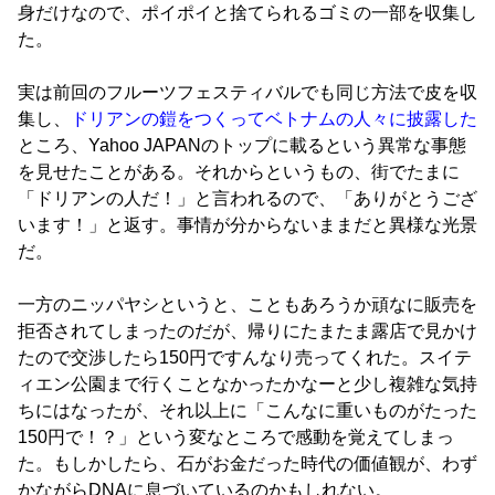
身だけなので、ポイポイと捨てられるゴミの一部を収集し
た。
実は前回のフルーツフェスティバルでも同じ方法で皮を収
集し、
ドリアンの鎧をつくってベトナムの人々に披露した
ところ、Yahoo JAPANのトップに載るという異常な事態
を見せたことがある。それからというもの、街でたまに
「ドリアンの人だ！」と言われるので、「ありがとうござ
います！」と返す。事情が分からないままだと異様な光景
だ。
一方のニッパヤシというと、こともあろうか頑なに販売を
拒否されてしまったのだが、帰りにたまたま露店で見かけ
たので交渉したら150円ですんなり売ってくれた。スイテ
ィエン公園まで行くことなかったかなーと少し複雑な気持
ちにはなったが、それ以上に「こんなに重いものがたった
150円で！？」という変なところで感動を覚えてしまっ
た。もしかしたら、石がお金だった時代の価値観が、わず
かながらDNAに息づいているのかもしれない。