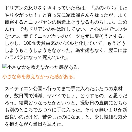
ドリアンの怒りを引きずっていた私は、「あのババァまた
やりやがった！」と真っ先に家政婦さんを疑ったが、よく
観察するとニッパヤシの構造上そうなるものらしい。ごめ
んね、でもドリアンの件は許してない、と心の中でつぶや
きつつ、慌ててニッパヤシのパーツを元に戻そうとする。
しかし、100％天然由来のパズルと化していて、もうどう
しようもこうしようもなかった。為す術もなく、翌日には
バラバラになって死んでいた。
小さな命を救えなかった感がある。
スイティエン公園へ行ってまで手に入れたふたつの素材
が、数日間で消滅。ヤバイでしょ、どうするの、と思うだ
ろう。結局どうなったかというと、撮影日の直前にどちら
も別のところでふつうに手に入った。そりゃ無いよりか断
然良いのだけど、苦労したのになぁ…と、少し複雑な気分
を抱えながら当日を迎えた。