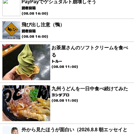
PayPayでゲシュタルト崩壊しそう
読者投稿
(08.08 16:00)
飛び出し注意（鴨）
読者投稿
(08.08 16:00)
お茶屋さんのソフトクリームを食べ
る
トルー
(08.08 11:00)
九州うどんを一日中食べ続けてみた
ヨシダプロ
(08.08 11:00)
外から見たほうが面白い（2026.8.8 朝エッセイと