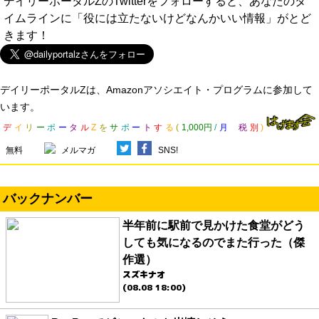
デイリーポータルZのTwitterをフォローすると、あなたのタ
イムラインに「役には立たないけどなんかいい情報」がとど
きます！
デイリーポータルZは、Amazonアソシエイト・プログラムに参加して
います。
デ
イ
リ
ー
ポ
ー
タ
ル
Z
を
サ
ポ
ー
ト
す
る
(
1,000円
/
月
税
別
)
無料
メルマガ
SNS!
バックナンバー
半年前に駅前で見かけた食堂がどう
しても気になるのでまた行った（傑
作選）
スズキナオ
(08.08 18:00)