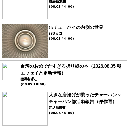
爲房新太朗
(08.05 11:00)
缶チューハイの内側の世界
パリッコ
(08.05 11:00)
台湾のおめでたすぎる折り紙の本（2026.08.05 朝
エッセイと更新情報）
唐沢むぎこ
(08.05 10:00)
大きな唐揚げが乗ったチャーハン～
チャーハン部活動報告（傑作選）
江ノ島茂道
(08.04 18:00)