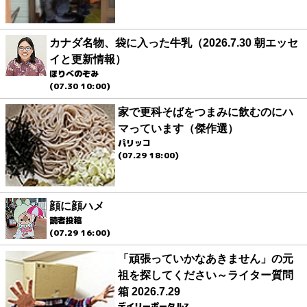
カナダ名物、袋に入った牛乳（2026.7.30 朝エッセ
イと更新情報）
ほりべのぞみ
(07.30 10:00)
家で更科そばをつまみに飲むのにハ
マっています（傑作選）
パリッコ
(07.29 18:00)
顔に顔ハメ
読者投稿
(07.29 16:00)
「頑張っていかなあきません」の元
祖を探してください～ライター質問
箱 2026.7.29
デイリーポータルZ