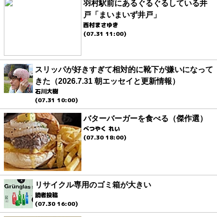
羽村駅前にあるぐるぐるしている井
戸「まいまいず井戸」
西村まさゆき
(07.31 11:00)
スリッパが好きすぎて相対的に靴下が嫌いになって
きた（2026.7.31 朝エッセイと更新情報）
石川大樹
(07.31 10:00)
バターバーガーを食べる（傑作選）
べつやく れい
(07.30 18:00)
リサイクル専用のゴミ箱が大きい
読者投稿
(07.30 16:00)