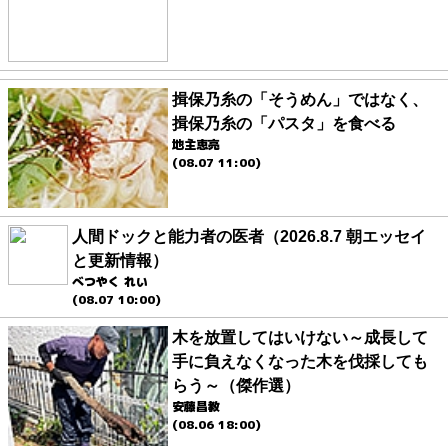
揖保乃糸の「そうめん」ではなく、
揖保乃糸の「パスタ」を食べる
地主恵亮
(08.07 11:00)
人間ドックと能力者の医者（2026.8.7 朝エッセイ
と更新情報）
べつやく れい
(08.07 10:00)
木を放置してはいけない～成長して
手に負えなくなった木を伐採しても
らう～（傑作選）
安藤昌教
(08.06 18:00)