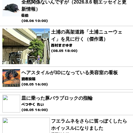
全然関係ないんですが（2026.8.6 朝エッセイと更
新情報）
佐伯
(08.06 10:00)
土浦の高架道路「土浦ニューウェ
イ」を見に行く（傑作選）
西村まさゆき
(08.05 18:00)
ヘアスタイルが3Dになっている美容室の看板
読者投稿
(08.05 16:00)
皿に乗った豚バラブロックの指輪
べつやく れい
(08.05 16:00)
フエラムネをさらに笛っぽくしたら
ホイッスルになりました