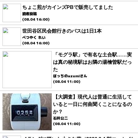
ちょこ煎がカインズPBで販売してました
読者投稿
(08.04 16:00)
世田谷区民会館行きのバスは1日1本
べつやく れい
(08.04 16:00)
「モグラ駅」で有名な土合駅……実
は真の秘境駅はお隣の湯檜曽駅だっ
た
ぼっちのazumiさん
(08.04 11:00)
【大調査】現代人は普通に生活して
いると一日に何曲聞くことになるの
か？
石井公二
(08.04 11:00)