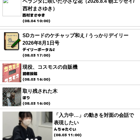
ベランダに咲いた小さな花（2026.8.4 朝エッセイ/
西村まさゆき）
西村まさゆき
(08.04 10:00)
SDカードのケチャップ和え / うっかりデイリー
2026年8月1日号
デイリーポータルZ
(08.03 17:00)
現役、コスモスの自販機
読者投稿
(08.03 16:00)
取り残された木
ほり
(08.03 16:00)
「入力中…」の動きを対面の会話で
表現したい
んちゅたぐい
(08.03 11:00)