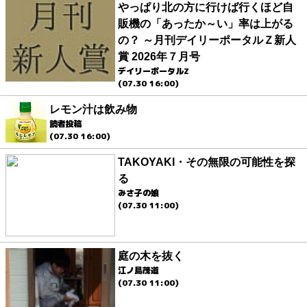
やっぱり北の方に行けば行くほど自
販機の「あったか～い」率は上がる
の？ ～月刊デイリーポータルＺ新人
賞 2026年７月号
デイリーポータルZ
(07.30 16:00)
レモン汁は飲み物
読者投稿
(07.30 16:00)
TAKOYAKI・その無限の可能性を探
る
みさ子の娘
(07.30 11:00)
庭の木を抜く
江ノ島茂道
(07.30 11:00)