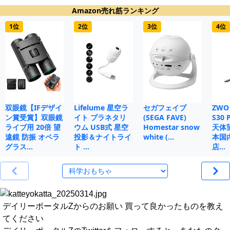
Amazon売れ筋ランキング
1位
2位
3位
4位
双眼鏡【IFデザイ
Lifelume 星空ラ
セガフェイブ
ZWO 
ン賞受賞】双眼鏡
イト プラネタリ
(SEGA FAVE)
S30
ライブ用 20倍 望
ウム USB式 星空
Homestar snow
天体
遠鏡 防振 オペラ
投影＆ナイトライ
white (…
本国
グラス…
ト …
店…
デイリーポータルZからのお願い 買って良かったものを教え
てください