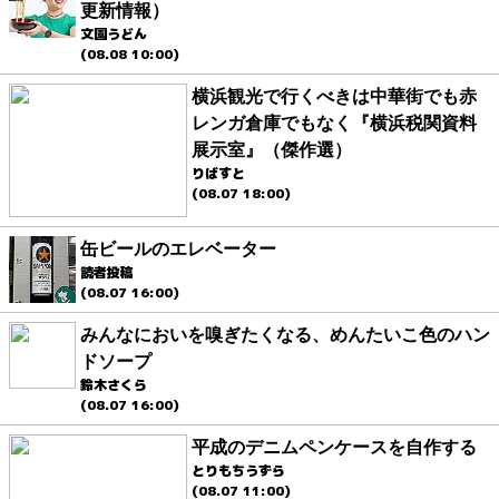
更新情報）
文園うどん
(08.08 10:00)
横浜観光で行くべきは中華街でも赤
レンガ倉庫でもなく『横浜税関資料
展示室』（傑作選）
りばすと
(08.07 18:00)
缶ビールのエレベーター
読者投稿
(08.07 16:00)
みんなにおいを嗅ぎたくなる、めんたいこ色のハン
ドソープ
鈴木さくら
(08.07 16:00)
平成のデニムペンケースを自作する
とりもちうずら
(08.07 11:00)