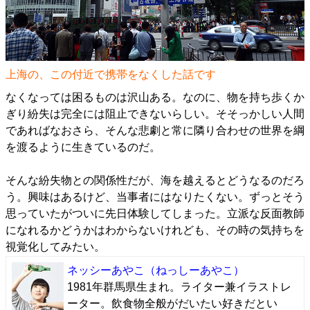
上海の、この付近で携帯をなくした話です
なくなっては困るものは沢山ある。なのに、物を持ち歩くか
ぎり紛失は完全には阻止できないらしい。そそっかしい人間
であればなおさら、そんな悲劇と常に隣り合わせの世界を綱
を渡るように生きているのだ。
そんな紛失物との関係性だが、海を越えるとどうなるのだろ
う。興味はあるけど、当事者にはなりたくない。ずっとそう
思っていたがついに先日体験してしまった。立派な反面教師
になれるかどうかはわからないけれども、その時の気持ちを
視覚化してみたい。
ネッシーあやこ
（ねっしーあやこ）
1981年群馬県生まれ。ライター兼イラストレ
ーター。飲食物全般がだいたい好きだとい