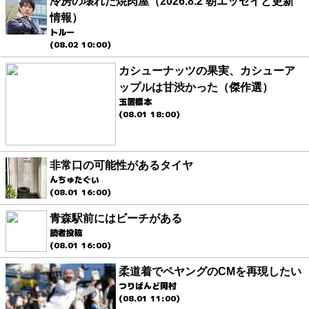
冷房の壊れた焼肉屋（2026.8.2 朝エッセイと更新
情報）
トルー
(08.02 10:00)
カシューナッツの果実、カシューア
ップルは甘渋かった（傑作選）
玉置標本
(08.01 18:00)
非常口の可能性があるタイヤ
んちゅたぐい
(08.01 16:00)
青森駅前にはビーチがある
読者投稿
(08.01 16:00)
柔道着でペヤングのCMを再現したい
つりばんど岡村
(08.01 11:00)