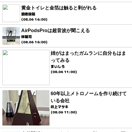
黄金トイレと金箔は触ると剥がれる
読者投稿
(08.06 16:00)
AirPodsProは超音波が聞こえる
林雄司
(08.06 16:00)
姉がはまったガムランに自分もはま
ってみる
まいしろ
(08.06 11:00)
60年以上メトロノームを作り続けて
いる会社
井上マサキ
(08.06 11:00)