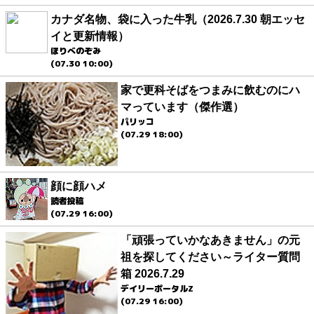
カナダ名物、袋に入った牛乳（2026.7.30 朝エッセ
イと更新情報）
ほりべのぞみ
(07.30 10:00)
家で更科そばをつまみに飲むのにハ
マっています（傑作選）
パリッコ
(07.29 18:00)
顔に顔ハメ
読者投稿
(07.29 16:00)
「頑張っていかなあきません」の元
祖を探してください～ライター質問
箱 2026.7.29
デイリーポータルZ
(07.29 16:00)