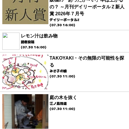
の？ ～月刊デイリーポータルＺ新人
賞 2026年７月号
デイリーポータルZ
(07.30 16:00)
レモン汁は飲み物
読者投稿
(07.30 16:00)
TAKOYAKI・その無限の可能性を探
る
みさ子の娘
(07.30 11:00)
庭の木を抜く
江ノ島茂道
(07.30 11:00)