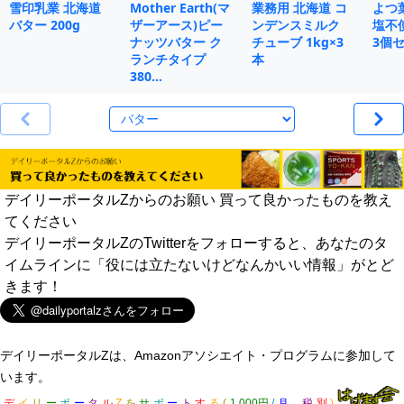
雪印乳業 北海道
Mother Earth(マ
業務用 北海道 コ
よつ
バター 200g
ザーアース)ピー
ンデンスミルク
塩不使
ナッツバター ク
チューブ 1kg×3
3個
ランチタイプ
本
380…
デイリーポータルZからのお願い 買って良かったものを教え
てください
デイリーポータルZのTwitterをフォローすると、あなたのタ
イムラインに「役には立たないけどなんかいい情報」がとど
きます！
デイリーポータルZは、Amazonアソシエイト・プログラムに参加して
います。
デ
イ
リ
ー
ポ
ー
タ
ル
Z
を
サ
ポ
ー
ト
す
る
(
1,000円
/
月
税
別
)