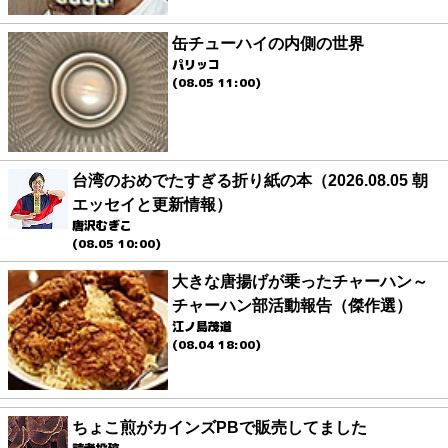
缶チューハイの内側の世界
パリッコ
(08.05 11:00)
台湾のおめでたすぎる折り紙の本（2026.08.05 朝
エッセイと更新情報）
唐沢むぎこ
(08.05 10:00)
大きな唐揚げが乗ったチャーハン～
チャーハン部活動報告（傑作選）
江ノ島茂道
(08.04 18:00)
ちょこ煎がカインズPBで販売してました