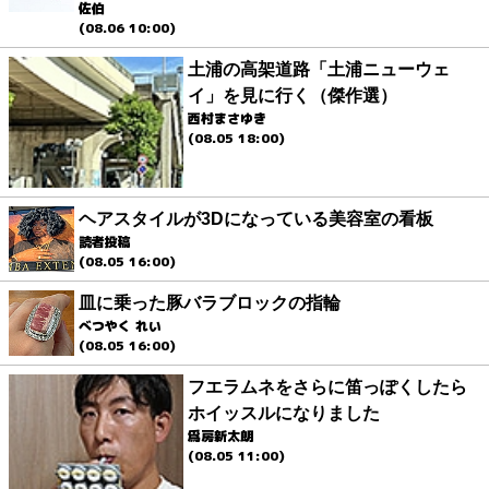
佐伯
(08.06 10:00)
土浦の高架道路「土浦ニューウェ
イ」を見に行く（傑作選）
西村まさゆき
(08.05 18:00)
ヘアスタイルが3Dになっている美容室の看板
読者投稿
(08.05 16:00)
皿に乗った豚バラブロックの指輪
べつやく れい
(08.05 16:00)
フエラムネをさらに笛っぽくしたら
ホイッスルになりました
爲房新太朗
(08.05 11:00)