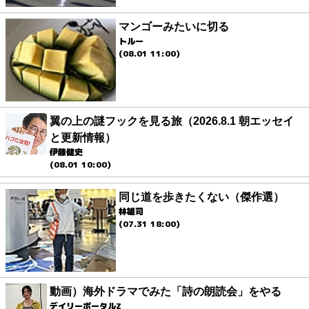
マンゴーみたいに切る
トルー
(08.01 11:00)
翼の上の謎フックを見る旅（2026.8.1 朝エッセイ
と更新情報）
伊藤健史
(08.01 10:00)
同じ道を歩きたくない（傑作選）
林雄司
(07.31 18:00)
動画）海外ドラマでみた「詩の朗読会」をやる
デイリーポータルZ