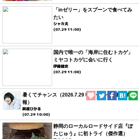
「inゼリー」をスプーンで食べてみ
たい
シャカ夫
(07.29 11:00)
国内で唯一の「海岸に住むトカゲ」
ミヤコトカゲに会いに行く
伊藤健史
(07.29 11:00)
暑くてチャンス（2026.7.29 朝エッセイと更新情
報）
與座ひかる
(07.29 10:00)
静岡のローカルロードサイド店『ぽ
たじゅう』に初トライ（傑作選）