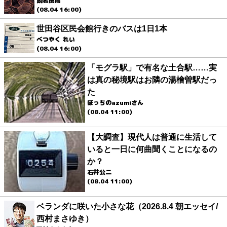
読者投稿
(08.04 16:00)
世田谷区民会館行きのバスは1日1本
べつやく れい
(08.04 16:00)
「モグラ駅」で有名な土合駅……実
は真の秘境駅はお隣の湯檜曽駅だっ
た
ぼっちのazumiさん
(08.04 11:00)
【大調査】現代人は普通に生活して
いると一日に何曲聞くことになるの
か？
石井公二
(08.04 11:00)
ベランダに咲いた小さな花（2026.8.4 朝エッセイ/
西村まさゆき）