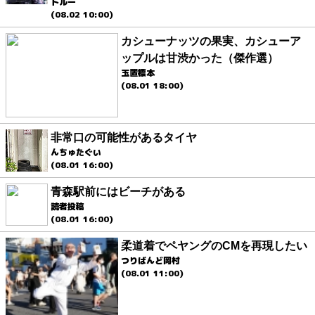
トルー
(08.02 10:00)
カシューナッツの果実、カシューア
ップルは甘渋かった（傑作選）
玉置標本
(08.01 18:00)
非常口の可能性があるタイヤ
んちゅたぐい
(08.01 16:00)
青森駅前にはビーチがある
読者投稿
(08.01 16:00)
柔道着でペヤングのCMを再現したい
つりばんど岡村
(08.01 11:00)