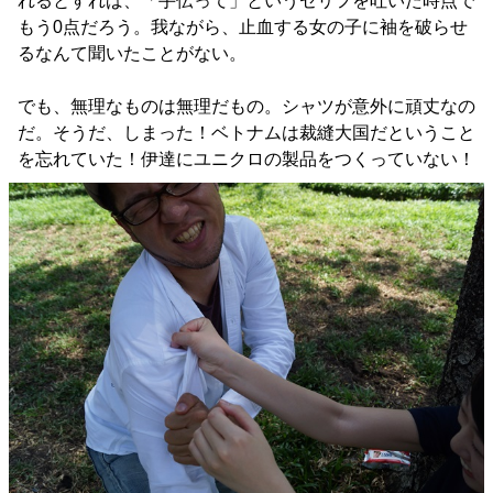
れるとすれば、「手伝って」というセリフを吐いた時点で
もう0点だろう。我ながら、止血する女の子に袖を破らせ
るなんて聞いたことがない。
でも、無理なものは無理だもの。シャツが意外に頑丈なの
だ。そうだ、しまった！ベトナムは裁縫大国だということ
を忘れていた！伊達にユニクロの製品をつくっていない！