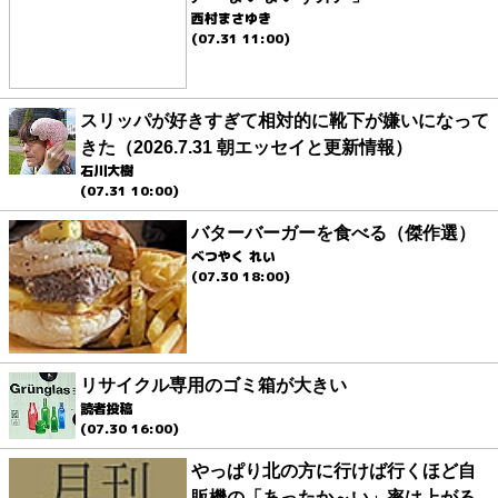
西村まさゆき
(07.31 11:00)
スリッパが好きすぎて相対的に靴下が嫌いになって
きた（2026.7.31 朝エッセイと更新情報）
石川大樹
(07.31 10:00)
バターバーガーを食べる（傑作選）
べつやく れい
(07.30 18:00)
リサイクル専用のゴミ箱が大きい
読者投稿
(07.30 16:00)
やっぱり北の方に行けば行くほど自
販機の「あったか～い」率は上がる