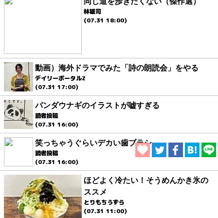
同じ道を歩きたくない（傑作選）
林雄司
(07.31 18:00)
動画）海外ドラマでみた「詩の朗読会」をやる
デイリーポータルZ
(07.31 17:00)
パンダウナギのイラストが嘘すぎる
読者投稿
(07.31 16:00)
笑っちゃうぐらいデカい歯ブラシ
読者投稿
(07.31 16:00)
ほどよく冷たい！そうめんかき氷の
ススメ
とりもちうずら
(07.31 11:00)