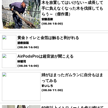
木を放置してはいけない～成長して
手に負えなくなった木を伐採しても
らう～（傑作選）
安藤昌教
(08.06 18:00)
黄金トイレと金箔は触ると剥がれる
読者投稿
(08.06 16:00)
AirPodsProは超音波が聞こえる
林雄司
(08.06 16:00)
姉がはまったガムランに自分もはま
ってみる
まいしろ
(08.06 11:00)
60年以上メトロノームを作り続けて