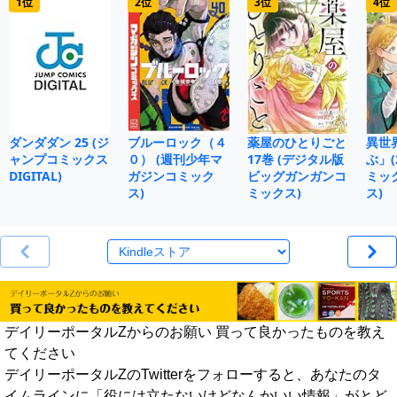
1位
2位
3位
4位
ダンダダン 25 (ジ
ブルーロック（４
薬屋のひとりごと
異世
ャンプコミックス
０） (週刊少年マ
17巻 (デジタル版
ぶ」(
DIGITAL)
ガジンコミック
ビッグガンガンコ
ミッ
ス)
ミックス)
ス)
デイリーポータルZからのお願い 買って良かったものを教え
てください
デイリーポータルZのTwitterをフォローすると、あなたのタ
イムラインに「役には立たないけどなんかいい情報」がとど