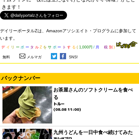
きます！
デイリーポータルZは、Amazonアソシエイト・プログラムに参加して
います。
デ
イ
リ
ー
ポ
ー
タ
ル
Z
を
サ
ポ
ー
ト
す
る
(
1,000円
/
月
税
別
)
無料
メルマガ
SNS!
バックナンバー
お茶屋さんのソフトクリームを食べ
る
トルー
(08.08 11:00)
九州うどんを一日中食べ続けてみた
ヨシダプロ