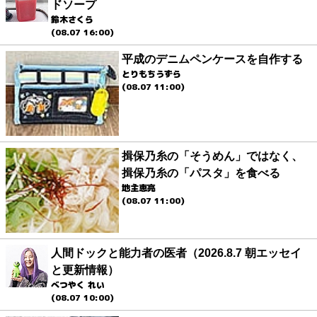
ドソープ
鈴木さくら
(08.07 16:00)
平成のデニムペンケースを自作する
とりもちうずら
(08.07 11:00)
揖保乃糸の「そうめん」ではなく、
揖保乃糸の「パスタ」を食べる
地主恵亮
(08.07 11:00)
人間ドックと能力者の医者（2026.8.7 朝エッセイ
と更新情報）
べつやく れい
(08.07 10:00)