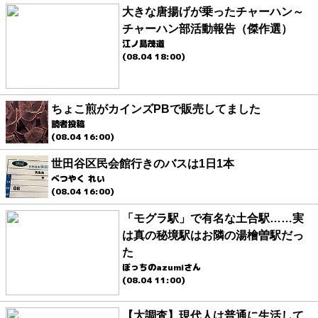
大きな唐揚げが乗ったチャーハン～
チャーハン部活動報告（傑作選）
江ノ島茂道
(08.04 18:00)
ちょこ煎がカインズPBで販売してました
読者投稿
(08.04 16:00)
世田谷区民会館行きのバスは1日1本
べつやく れい
(08.04 16:00)
「モグラ駅」で有名な土合駅……実
は真の秘境駅はお隣の湯檜曽駅だっ
た
ぼっちのazumiさん
(08.04 11:00)
【大調査】現代人は普通に生活して