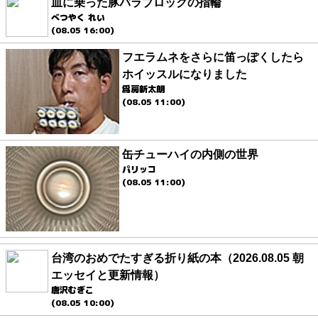
皿に乗った豚バラブロックの指輪
べつやく れい
(08.05 16:00)
フエラムネをさらに笛っぽくしたら
ホイッスルになりました
爲房新太朗
(08.05 11:00)
缶チューハイの内側の世界
パリッコ
(08.05 11:00)
台湾のおめでたすぎる折り紙の本（2026.08.05 朝
エッセイと更新情報）
唐沢むぎこ
(08.05 10:00)