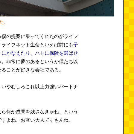
た。
る僕の提案に乗ってくれたのがライフ
。ライフネット生命といえば前にも
子
ょにかなえたり
、
ハトに保険を選ばせ
る。非常に夢のあるというか僕たち以
せることが好きな会社である。
。いやむしろこれ以上力強いパートナ
なら何か成果を残さなきゃね、という
ですよね、お互い大人ですもんね。