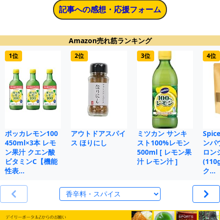
記事への感想・応援フォーム
Amazon売れ筋ランキング
1位
2位
3位
4位
ポッカレモン100
アウトドアスパイ
ミツカン サンキ
Spi
450ml×3本 レモ
ス ほりにし
スト100%レモン
ンパ
ン果汁 クエン酸
500ml [ レモン果
ロン
ビタミンC【機能
汁 レモン汁 ]
(11
性表…
ク…