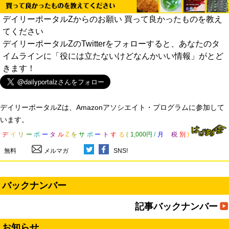
デイリーポータルZからのお願い 買って良かったものを教え
てください
デイリーポータルZのTwitterをフォローすると、あなたのタ
イムラインに「役には立たないけどなんかいい情報」がとど
きます！
デイリーポータルZは、Amazonアソシエイト・プログラムに参加して
います。
デ
イ
リ
ー
ポ
ー
タ
ル
Z
を
サ
ポ
ー
ト
す
る
(
1,000円
/
月
税
別
)
無料
メルマガ
SNS!
バックナンバー
記事バックナンバー
お知らせ