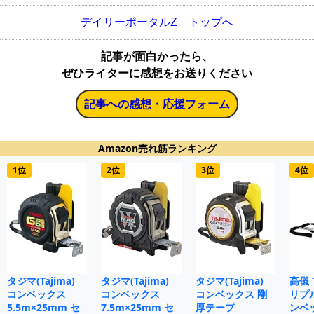
デイリーポータルZ トップへ
記事が面白かったら、
ぜひライターに感想をお送りください
記事への感想・応援フォーム
Amazon売れ筋ランキング
1位
2位
3位
4位
タジマ(Tajima)
タジマ(Tajima)
タジマ(Tajima)
高儀 
コンベックス
コンベックス
コンベックス 剛
リプ
5.5m×25mm セ
7.5m×25mm セ
厚テープ
ンベ