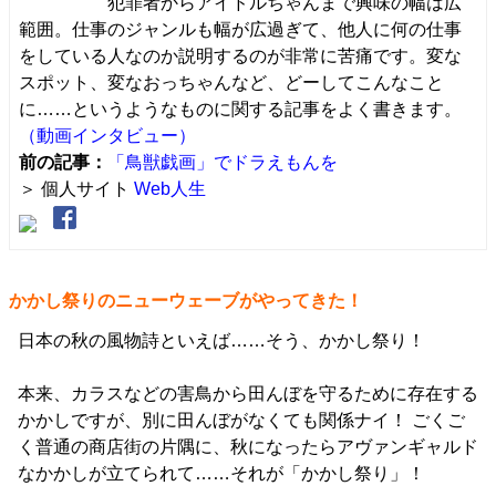
犯罪者からアイドルちゃんまで興味の幅は広
範囲。仕事のジャンルも幅が広過ぎて、他人に何の仕事
をしている人なのか説明するのが非常に苦痛です。変な
スポット、変なおっちゃんなど、どーしてこんなこと
に……というようなものに関する記事をよく書きます。
（動画インタビュー）
前の記事：
「鳥獣戯画」でドラえもんを
＞ 個人サイト
Web人生
かかし祭りのニューウェーブがやってきた！
日本の秋の風物詩といえば……そう、かかし祭り！
本来、カラスなどの害鳥から田んぼを守るために存在する
かかしですが、別に田んぼがなくても関係ナイ！ ごくご
く普通の商店街の片隅に、秋になったらアヴァンギャルド
なかかしが立てられて……それが「かかし祭り」！