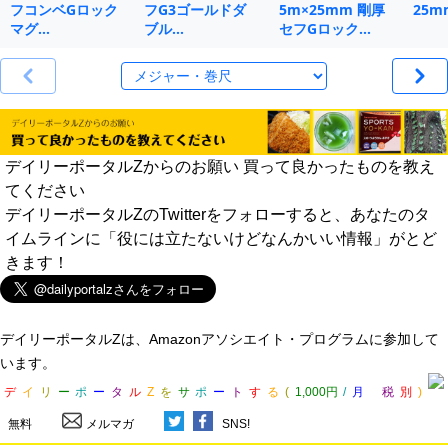
フコンベGロック
フG3ゴールドダ
5m×25mm 剛厚
25m
マグ…
ブル…
セフGロック…
デイリーポータルZからのお願い 買って良かったものを教え
てください
デイリーポータルZのTwitterをフォローすると、あなたのタ
イムラインに「役には立たないけどなんかいい情報」がとど
きます！
デイリーポータルZは、Amazonアソシエイト・プログラムに参加して
います。
デ
イ
リ
ー
ポ
ー
タ
ル
Z
を
サ
ポ
ー
ト
す
る
(
1,000円
/
月
税
別
)
無料
メルマガ
SNS!