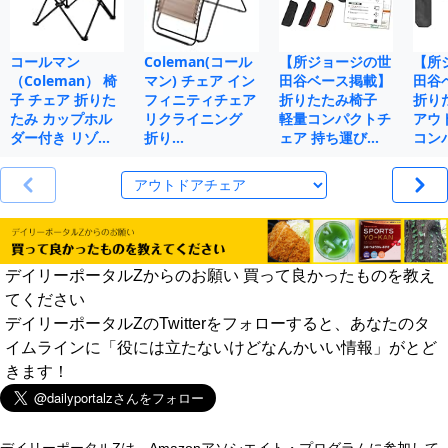
コールマン
Coleman(コール
【所ジョージの世
【所
（Coleman） 椅
マン) チェア イン
田谷ベース掲載】
田谷
子 チェア 折りた
フィニティチェア
折りたたみ椅子
折り
たみ カップホル
リクライニング
軽量コンパクトチ
アウ
ダー付き リゾ…
折り…
ェア 持ち運び…
コン
デイリーポータルZからのお願い 買って良かったものを教え
てください
デイリーポータルZのTwitterをフォローすると、あなたのタ
イムラインに「役には立たないけどなんかいい情報」がとど
きます！
デイリーポータルZは、Amazonアソシエイト・プログラムに参加して