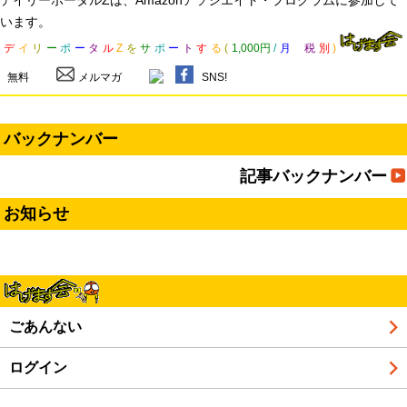
います。
デ
イ
リ
ー
ポ
ー
タ
ル
Z
を
サ
ポ
ー
ト
す
る
(
1,000円
/
月
税
別
)
無料
メルマガ
SNS!
バックナンバー
記事バックナンバー
お知らせ
ごあんない
ログイン