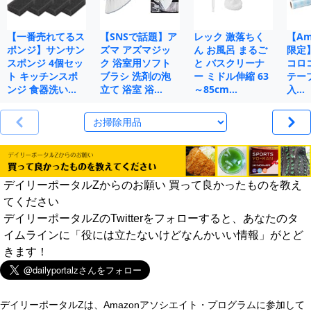
【一番売れてるス
【SNSで話題】ア
レック 激落ちく
【Ama
ポンジ】サンサン
ズマ アズマジッ
ん お風呂 まるご
限定
スポンジ 4個セッ
ク 浴室用ソフト
と バスクリーナ
コロ
ト キッチンスポ
ブラシ 洗剤の泡
ー ミドル伸縮 63
テープ
ンジ 食器洗い…
立て 浴室 浴…
～85cm…
入…
デイリーポータルZからのお願い 買って良かったものを教え
てください
デイリーポータルZのTwitterをフォローすると、あなたのタ
イムラインに「役には立たないけどなんかいい情報」がとど
きます！
デイリーポータルZは、Amazonアソシエイト・プログラムに参加して