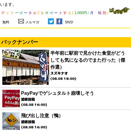
います。
デ
イ
リ
ー
ポ
ー
タ
ル
Z
を
サ
ポ
ー
ト
す
る
(
1,000円
/
月
税
別
)
無料
メルマガ
SNS!
バックナンバー
半年前に駅前で見かけた食堂がどう
しても気になるのでまた行った（傑
作選）
スズキナオ
(08.08 18:00)
PayPayでゲシュタルト崩壊しそう
読者投稿
(08.08 16:00)
飛び出し注意（鴨）
読者投稿
(08.08 16:00)