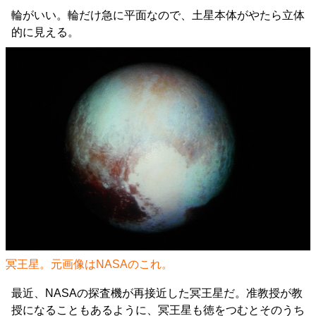
輪がいい。輪だけ急に平面なので、土星本体がやたら立体
的に見える。
冥王星。元画像はNASAの
これ
。
最近、NASAの探査機が再接近した冥王星だ。准教授が教
授になることもあるように、冥王星も徳をつむとそのうち