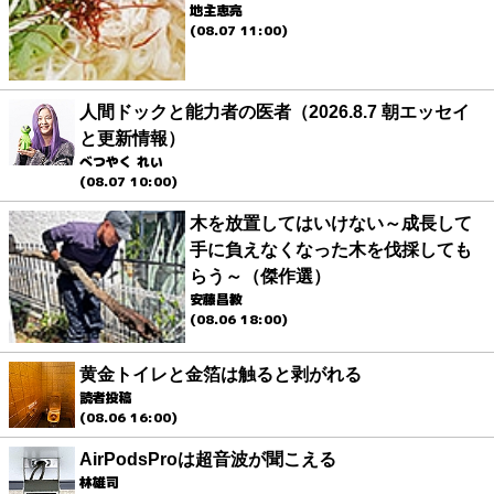
地主恵亮
(08.07 11:00)
人間ドックと能力者の医者（2026.8.7 朝エッセイ
と更新情報）
べつやく れい
(08.07 10:00)
木を放置してはいけない～成長して
手に負えなくなった木を伐採しても
らう～（傑作選）
安藤昌教
(08.06 18:00)
黄金トイレと金箔は触ると剥がれる
読者投稿
(08.06 16:00)
AirPodsProは超音波が聞こえる
林雄司