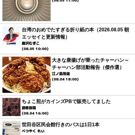
(08.05 11:00)
台湾のおめでたすぎる折り紙の本（2026.08.05 朝
エッセイと更新情報）
唐沢むぎこ
(08.05 10:00)
大きな唐揚げが乗ったチャーハン～
チャーハン部活動報告（傑作選）
江ノ島茂道
(08.04 18:00)
ちょこ煎がカインズPBで販売してました
読者投稿
(08.04 16:00)
世田谷区民会館行きのバスは1日1本
べつやく れい