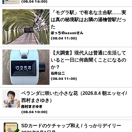
(08.04 16:00)
「モグラ駅」で有名な土合駅……実
は真の秘境駅はお隣の湯檜曽駅だっ
た
ぼっちのazumiさん
(08.04 11:00)
【大調査】現代人は普通に生活して
いると一日に何曲聞くことになるの
か？
石井公二
(08.04 11:00)
ベランダに咲いた小さな花（2026.8.4 朝エッセイ/
西村まさゆき）
西村まさゆき
(08.04 10:00)
SDカードのケチャップ和え / うっかりデイリー