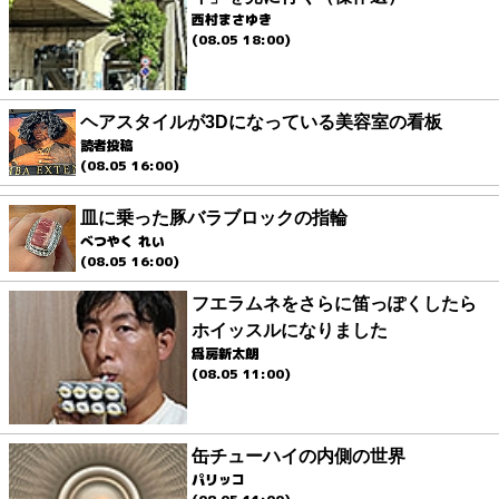
西村まさゆき
(08.05 18:00)
ヘアスタイルが3Dになっている美容室の看板
読者投稿
(08.05 16:00)
皿に乗った豚バラブロックの指輪
べつやく れい
(08.05 16:00)
フエラムネをさらに笛っぽくしたら
ホイッスルになりました
爲房新太朗
(08.05 11:00)
缶チューハイの内側の世界
パリッコ