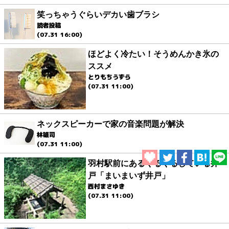
笑っちゃうぐらいデカい歯ブラシ
読者投稿
(07.31 16:00)
ほどよく冷たい！そうめんかき氷の
ススメ
とりもちうずら
(07.31 11:00)
ネックスピーカーで家の音楽問題が解決
林雄司
(07.31 11:00)
羽村駅前にあるぐるぐるしている井
戸「まいまいず井戸」
西村まさゆき
(07.31 11:00)