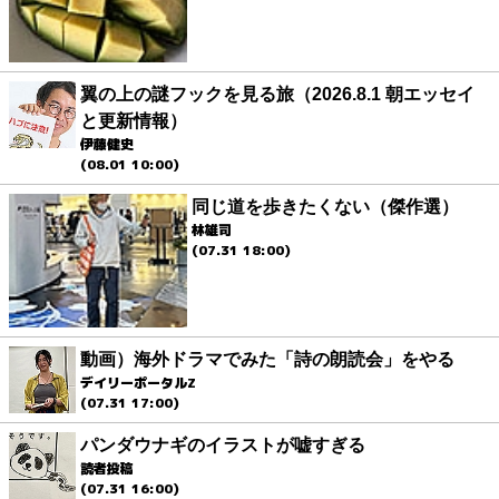
翼の上の謎フックを見る旅（2026.8.1 朝エッセイ
と更新情報）
伊藤健史
(08.01 10:00)
同じ道を歩きたくない（傑作選）
林雄司
(07.31 18:00)
動画）海外ドラマでみた「詩の朗読会」をやる
デイリーポータルZ
(07.31 17:00)
パンダウナギのイラストが嘘すぎる
読者投稿
(07.31 16:00)