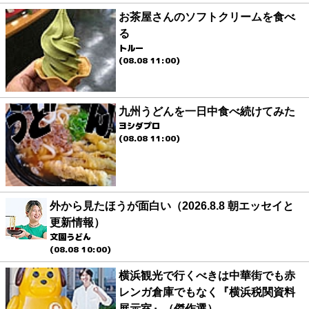
お茶屋さんのソフトクリームを食べ
る
トルー
(08.08 11:00)
九州うどんを一日中食べ続けてみた
ヨシダプロ
(08.08 11:00)
外から見たほうが面白い（2026.8.8 朝エッセイと
更新情報）
文園うどん
(08.08 10:00)
横浜観光で行くべきは中華街でも赤
レンガ倉庫でもなく『横浜税関資料
展示室』（傑作選）