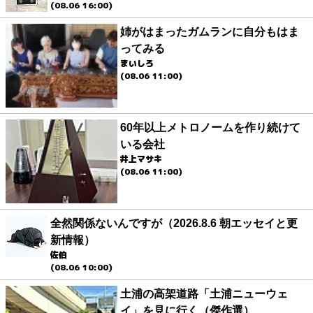
(08.06 16:00)
姉がはまったガムランに自分もはま
ってみる
まいしろ
(08.06 11:00)
60年以上メトロノームを作り続けて
いる会社
井上マサキ
(08.06 11:00)
全然関係ないんですが（2026.8.6 朝エッセイと更
新情報）
佐伯
(08.06 10:00)
土浦の高架道路「土浦ニューウェ
イ」を見に行く（傑作選）