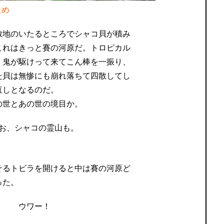
ため
敷地のいたるところでシャコ貝が積み
これはきっと賽の河原だ。トロピカル
く鬼が駆けって来てこん棒を一振り、
た貝は無惨にも崩れ落ちて四散してし
直しとなるのだ。
の世とあの世の境目か。
そるトビラを開けると中は賽の河原ど
った。