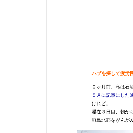
ハブを探して疲労
２ヶ月前、私は石
５月に記事にした
けれど。
滞在３日目、朝か
垣島北部をがんが