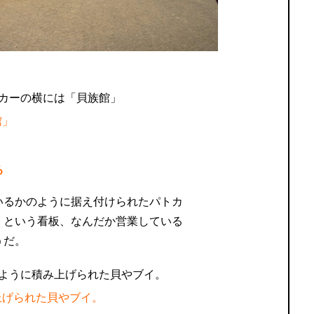
。
館」
る
いるかのように据え付けられたパトカ
」という看板、なんだか営業している
うだ。
上げられた貝やブイ。