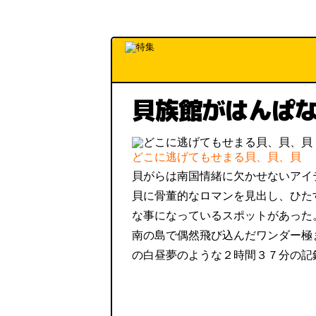
貝族館がはんぱ
どこに逃げてもせまる貝、貝、貝
貝がらは南国情緒に欠かせないアイ
貝に骨董的なロマンを見出し、ひた
な事になっているスポットがあった
南の島で偶然飛び込んだワンダー極
の白昼夢のような２時間３７分の記