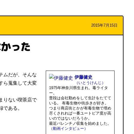
2015年7月15日
なかった
テムだが、そんな
伊藤健史
すら蒐集して大変
（いとうけんじ）
1975年神奈川県生まれ。毒ライタ
。
ー。
普段は会社勤めをして生計をたてて
まりない喫茶店で
いる。 有毒生物や街歩きが好き。
録である。
つまり商店街とかが有毒生物で埋め
尽くされれば一番ユートピア度が高
いのではないだろうか。
最近バレンチノ収集を始めました。
（動画インタビュー）