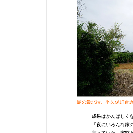
島の最北端、平久保灯台
成果はかんばしく
「夜にいろんな家
言っていた。突撃