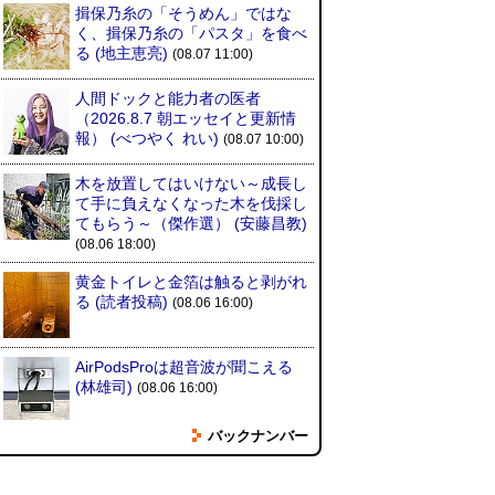
揖保乃糸の「そうめん」ではな
く、揖保乃糸の「パスタ」を食べ
る
(地主恵亮)
(08.07 11:00)
人間ドックと能力者の医者
（2026.8.7 朝エッセイと更新情
報）
(べつやく れい)
(08.07 10:00)
木を放置してはいけない～成長し
て手に負えなくなった木を伐採し
てもらう～（傑作選）
(安藤昌教)
(08.06 18:00)
黄金トイレと金箔は触ると剥がれ
る
(読者投稿)
(08.06 16:00)
AirPodsProは超音波が聞こえる
(林雄司)
(08.06 16:00)
バックナンバー
姉がはまったガムランに自分もは
まってみる
(まいしろ)
(08.06
11:00)