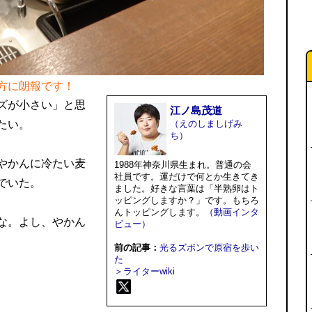
方に朗報です！
ズが小さい」と思
江ノ島茂道
たい。
（えのしましげみ
ち）
やかんに冷たい麦
1988年神奈川県生まれ。普通の会
社員です。運だけで何とか生きてき
でいた。
ました。好きな言葉は「半熟卵はト
ッピングしますか？」です。もちろ
んトッピングします。
（動画インタ
な。よし、やかん
ビュー）
前の記事：
光るズボンで原宿を歩い
た
＞ライターwiki