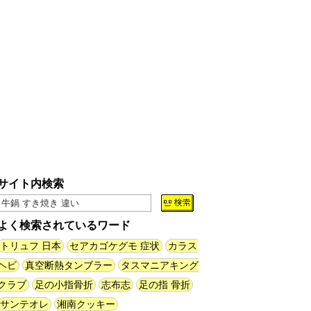
60年以上メトロノームを作り続
けている会社
(井上マサキ)
(08.06
11:00)
全然関係ないんですが（2026.8.6
朝エッセイと更新情報）
(佐伯)
(08.06 10:00)
土浦の高架道路「土浦ニューウェ
イ」を見に行く（傑作選）
(西村
まさゆき)
(08.05 18:00)
サイト内検索
ヘアスタイルが3Dになっている
美容室の看板
(読者投稿)
(08.05
16:00)
よく検索されているワード
皿に乗った豚バラブロックの指輪
トリュフ 日本
セアカゴケグモ 症状
カラス
(べつやく れい)
(08.05 16:00)
ヘビ
真空断熱タンブラー
タスマニアキング
クラブ
足の小指骨折
志布志
足の指 骨折
フエラムネをさらに笛っぽくした
サンテオレ
湘南クッキー
らホイッスルになりました
(爲房