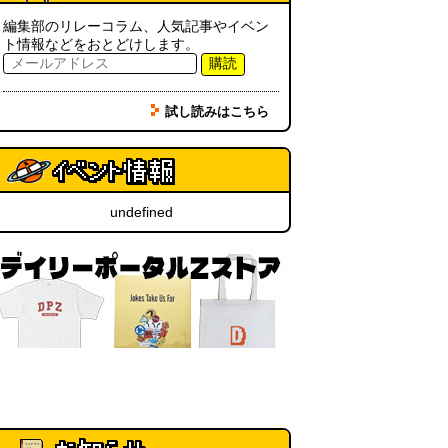
実は真の秘境駅はお隣の湯檜曽駅
だった
(ぼっちのazumiさん)
編集部のリレーコラム、人気記事やイベン
ト情報などをおとどけします。
(08.04 11:00)
購読
【大調査】現代人は普通に生活し
ていると一日に何曲聞くことにな
試し読みはこちら
るのか？
(石井公二)
(08.04 11:00)
ベランダに咲いた小さな花
（2026.8.4 朝エッセイ/西村まさ
ゆき）
(西村まさゆき)
(08.04
10:00)
undefined
SDカードのケチャップ和え / う
っかりデイリー 2026年8月1日号
(デイリーポータルZ)
(08.03 17:00)
現役、コスモスの自販機
(読者投
稿)
(08.03 16:00)
取り残された木
(ほり)
(08.03
16:00)