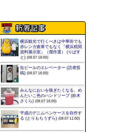
横浜観光で行くべきは中華街でも
赤レンガ倉庫でもなく『横浜税関
資料展示室』（傑作選）
(りばす
と)
(08.07 18:00)
缶ビールのエレベーター
(読者投
稿)
(08.07 16:00)
みんなにおいを嗅ぎたくなる、め
んたいこ色のハンドソープ
(鈴木
さくら)
(08.07 16:00)
平成のデニムペンケースを自作す
る
(とりもちうずら)
(08.07 11:00)