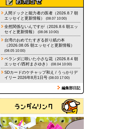
「入力中…」の動きを対面の会話
人間ドックと能力者の医者（2026.8.7 朝
で表現したい
(んちゅたぐい)
エッセイと更新情報）
(08.07 10:00)
(08.03 11:00)
全然関係ないんですが（2026.8.6 朝エッ
ミンティアで汗がおさえられるの
セイと更新情報）
(08.06 10:00)
は本当か
(べつやく れい)
(08.03
台湾のおめでたすぎる折り紙の本
11:00)
（2026.08.05 朝エッセイと更新情報）
(08.05 10:00)
eco小（2026.8.3 朝エッセイと更
新情報）
(ほり)
(08.03 10:00)
ベランダに咲いた小さな花（2026.8.4 朝
エッセイ/西村まさゆき）
(08.04 10:00)
SDカードのケチャップ和え / うっかりデ
イリー 2026年8月1日号
(08.03 17:00)
編集部日記