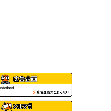
新太朗)
(08.05 11:00)
缶チューハイの内側の世界
(パリ
ッコ)
(08.05 11:00)
台湾のおめでたすぎる折り紙の本
（2026.08.05 朝エッセイと更新
情報）
(唐沢むぎこ)
(08.05 10:00)
大きな唐揚げが乗ったチャーハン
～チャーハン部活動報告（傑作
選）
(江ノ島茂道)
(08.04 18:00)
ちょこ煎がカインズPBで販売し
てました
(読者投稿)
(08.04 16:00)
ndefined
世田谷区民会館行きのバスは1日
広告企画のごあんない
1本
(べつやく れい)
(08.04 16:00)
「モグラ駅」で有名な土合駅……