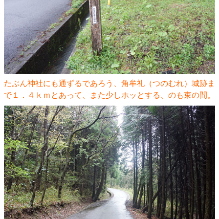
たぶん神社にも通ずるであろう、角牟礼（つのむれ）城跡ま
で１．４ｋｍとあって、また少しホッとする、のも束の間。