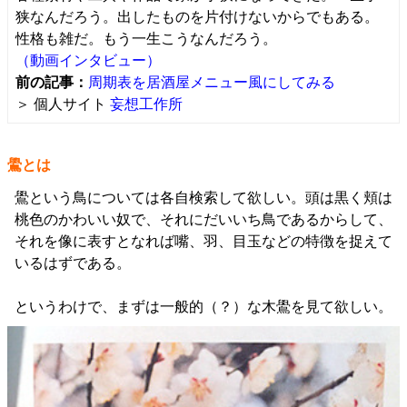
狭なんだろう。出したものを片付けないからでもある。
性格も雑だ。もう一生こうなんだろう。
（動画インタビュー）
前の記事：
周期表を居酒屋メニュー風にしてみる
＞ 個人サイト
妄想工作所
鷽とは
鷽という鳥については各自検索して欲しい。頭は黒く頬は
桃色のかわいい奴で、それにだいいち鳥であるからして、
それを像に表すとなれば嘴、羽、目玉などの特徴を捉えて
いるはずである。
というわけで、まずは一般的（？）な木鷽を見て欲しい。