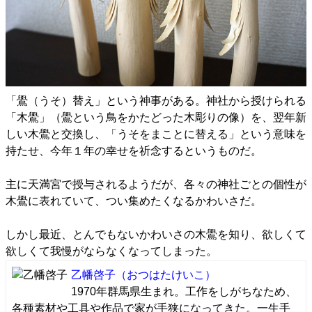
「鷽（うそ）替え」という神事がある。神社から授けられる
「木鷽」（鷽という鳥をかたどった木彫りの像）を、翌年新
しい木鷽と交換し、「うそをまことに替える」という意味を
持たせ、今年１年の幸せを祈念するというものだ。
主に天満宮で授与されるようだが、各々の神社ごとの個性が
木鷽に表れていて、つい集めたくなるかわいさだ。
しかし最近、とんでもないかわいさの木鷽を知り、欲しくて
欲しくて我慢がならなくなってしまった。
乙幡啓子
（おつはたけいこ）
1970年群馬県生まれ。工作をしがちなため、
各種素材や工具や作品で家が手狭になってきた。一生手