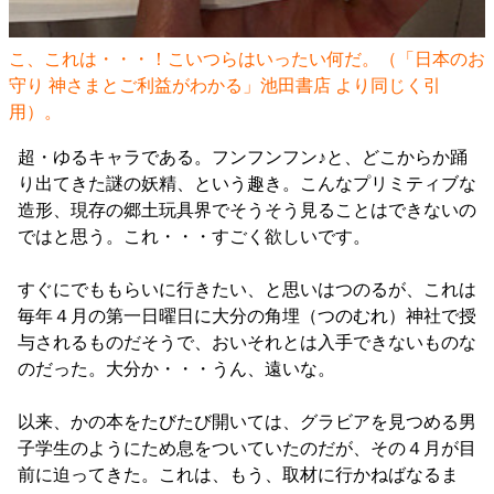
こ、これは・・・！こいつらはいったい何だ。（「日本のお
守り 神さまとご利益がわかる」池田書店 より同じく引
用）。
超・ゆるキャラである。フンフンフン♪と、どこからか踊
り出てきた謎の妖精、という趣き。こんなプリミティブな
造形、現存の郷土玩具界でそうそう見ることはできないの
ではと思う。これ・・・すごく欲しいです。
すぐにでももらいに行きたい、と思いはつのるが、これは
毎年４月の第一日曜日に大分の角埋（つのむれ）神社で授
与されるものだそうで、おいそれとは入手できないものな
のだった。大分か・・・うん、遠いな。
以来、かの本をたびたび開いては、グラビアを見つめる男
子学生のようにため息をついていたのだが、その４月が目
前に迫ってきた。これは、もう、取材に行かねばなるま