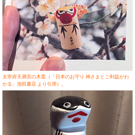
太宰府天満宮の木鷽（「日本のお守り 神さまとご利益がわ
かる」池田書店 より引用）。