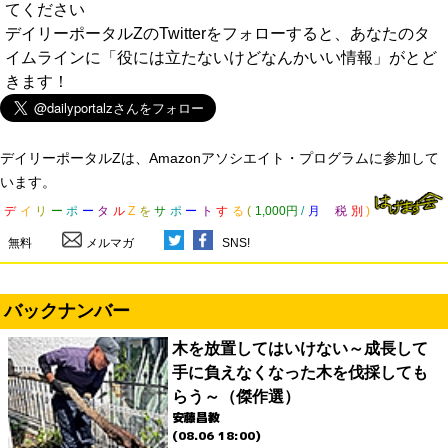
てください
デイリーポータルZのTwitterをフォローすると、あなたのタ
イムラインに「役には立たないけどなんかいい情報」がとど
きます！
デイリーポータルZは、Amazonアソシエイト・プログラムに参加して
います。
デ
イ
リ
ー
ポ
ー
タ
ル
Z
を
サ
ポ
ー
ト
す
る
(
1,000円
/
月
税
別
)
無料
メルマガ
SNS!
バックナンバー
木を放置してはいけない～成長して
手に負えなくなった木を伐採しても
らう～（傑作選）
安藤昌教
(08.06 18:00)