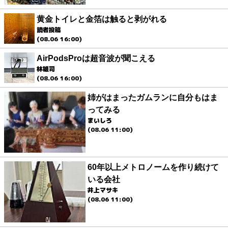
黄金トイレと金箔は触ると剥がれる
読者投稿
(08.06 16:00)
AirPodsProは超音波が聞こえる
林雄司
(08.06 16:00)
姉がはまったガムランに自分もはま
ってみる
まいしろ
(08.06 11:00)
60年以上メトロノームを作り続けて
いる会社
井上マサキ
(08.06 11:00)