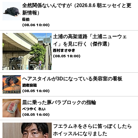
全然関係ないんですが（2026.8.6 朝エッセイと更
新情報）
佐伯
(08.06 10:00)
土浦の高架道路「土浦ニューウェ
イ」を見に行く（傑作選）
西村まさゆき
(08.05 18:00)
ヘアスタイルが3Dになっている美容室の看板
読者投稿
(08.05 16:00)
皿に乗った豚バラブロックの指輪
べつやく れい
(08.05 16:00)
フエラムネをさらに笛っぽくしたら
ホイッスルになりました