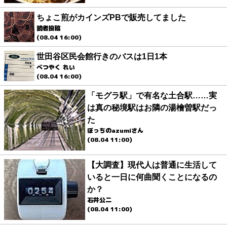
ちょこ煎がカインズPBで販売してました
読者投稿
(08.04 16:00)
世田谷区民会館行きのバスは1日1本
べつやく れい
(08.04 16:00)
「モグラ駅」で有名な土合駅……実
は真の秘境駅はお隣の湯檜曽駅だっ
た
ぼっちのazumiさん
(08.04 11:00)
【大調査】現代人は普通に生活して
いると一日に何曲聞くことになるの
か？
石井公二
(08.04 11:00)