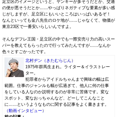
足立区のイメージというと、ヤンキーが多そうだとか、交通
の便が悪そうだとか……やっぱりネガティブな要素が多い感
じがしますが、足立区にもいいところはいっぱいあるぞ！
なんといっても金八先生のロケ地が……じゃなくて、物価が
東京23区で一番安いらしいんですよ。
そんなデフレ王国・足立区の中でも一際安売り力の高いスー
パーを教えてもらったので行ってみたんですが……なんか
色々とすごかったです。
北村ヂン
（きたむらじん）
1975年群馬生まれ。ライター＆イラストレー
ター。
犯罪者からアイドルちゃんまで興味の幅は広
範囲。仕事のジャンルも幅が広過ぎて、他人に何の仕事
をしている人なのか説明するのが非常に苦痛です。変な
スポット、変なおっちゃんなど、どーしてこんなこと
に……というようなものに関する記事をよく書きます。
（動画インタビュー）
前の記事：