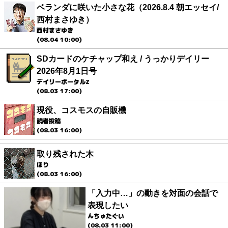
ベランダに咲いた小さな花（2026.8.4 朝エッセイ/
西村まさゆき）
西村まさゆき
(08.04 10:00)
SDカードのケチャップ和え / うっかりデイリー
2026年8月1日号
デイリーポータルZ
(08.03 17:00)
現役、コスモスの自販機
読者投稿
(08.03 16:00)
取り残された木
ほり
(08.03 16:00)
「入力中…」の動きを対面の会話で
表現したい
んちゅたぐい
(08.03 11:00)