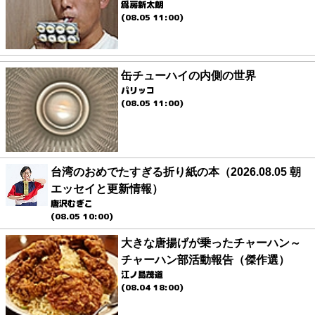
爲房新太朗
(08.05 11:00)
缶チューハイの内側の世界
パリッコ
(08.05 11:00)
台湾のおめでたすぎる折り紙の本（2026.08.05 朝
エッセイと更新情報）
唐沢むぎこ
(08.05 10:00)
大きな唐揚げが乗ったチャーハン～
チャーハン部活動報告（傑作選）
江ノ島茂道
(08.04 18:00)