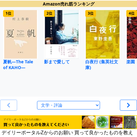
Amazon売れ筋ランキング
1位
2位
3位
4位
夏帆―The Tale
影まで愛して
白夜行 (集英社文
楽園
of KAHO―
庫)
デイリーポータルZからのお願い 買って良かったものを教え