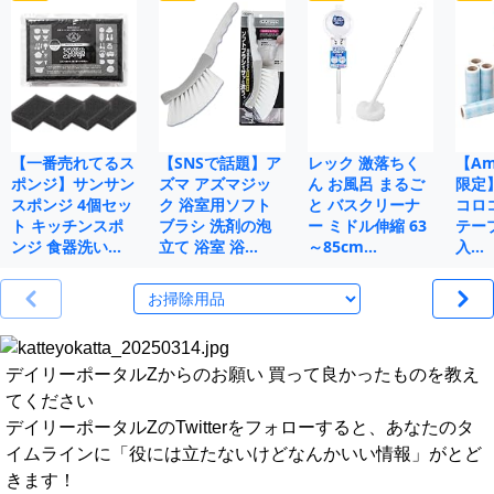
【一番売れてるス
【SNSで話題】ア
レック 激落ちく
【Ama
ポンジ】サンサン
ズマ アズマジッ
ん お風呂 まるご
限定
スポンジ 4個セッ
ク 浴室用ソフト
と バスクリーナ
コロ
ト キッチンスポ
ブラシ 洗剤の泡
ー ミドル伸縮 63
テープ
ンジ 食器洗い…
立て 浴室 浴…
～85cm…
入…
デイリーポータルZからのお願い 買って良かったものを教え
てください
デイリーポータルZのTwitterをフォローすると、あなたのタ
イムラインに「役には立たないけどなんかいい情報」がとど
きます！