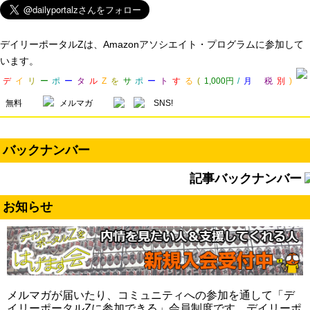
デイリーポータルZは、Amazonアソシエイト・プログラムに参加して
います。
デ
イ
リ
ー
ポ
ー
タ
ル
Z
を
サ
ポ
ー
ト
す
る
(
1,000円
/
月
税
別
)
無料
メルマガ
SNS!
バックナンバー
記事バックナンバー
お知らせ
メルマガが届いたり、コミュニティへの参加を通して「デ
イリーポータルZに参加できる」会員制度です。デイリーポ