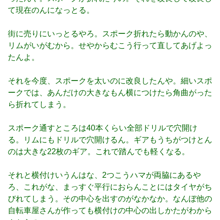
て現在のんになっとる。
街に売りにいっとるやろ。スポーク折れたら動かんのや、
リムがいがむから。せやからむこう行って直してあげよっ
たんよ。
それを今度、スポークを太いのに改良したんや。細いスポ
ークでは、あんだけの大きなもん横につけたら角曲がった
ら折れてしまう。
スポーク通すところは40本くらい全部ドリルで穴開け
る。リムにもドリルで穴開けるん。ギアもうちがつけとん
のは大きな22枚のギア。これで踏んでも軽くなる。
それと横付けいうんはな、2つこうハマが両脇にあるや
ろ、これがな、まっすぐ平行におらんことにはタイヤがち
びれてしまう。その中心を出すのがなかなか。なんぼ他の
自転車屋さんが作っても横付けの中心の出しかたがわから